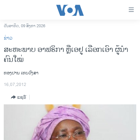
ລິ້ງ
ສຳຫລັບ
ເຂົ້າ
ວັນອາທິດ, 09 ສິງຫາ 2026
ຫາ
ໂຮມເພຈ
ຂ່າວ
ຂ້າມ
ລາວ
ສະຫະພາບ ອາຟຣິກາ ຫຼືເອຢູ ເລືອກເອົາ ຜູ້ນໍາ
ຂ້າມ
ອາເມຣິກາ
ຄົນໃໝ່
ຂ້າມ
ໄປ
ການເລືອກຕັ້ງ ປະທານາທີບໍດີ ສະຫະລັດ 2024
ຫາ
ທອງປານ ເທບວົງສາ
ຂ່າວ​ຈີນ
ຊອກ
16,07,2012
ຄົ້ນ
ໂລກ
ແຊຣ໌
ເອເຊຍ
ອິດສະຫຼະພາບດ້ານການຂ່າວ
ຊີວິດຊາວລາວ
ຊຸມຊົນຊາວລາວ