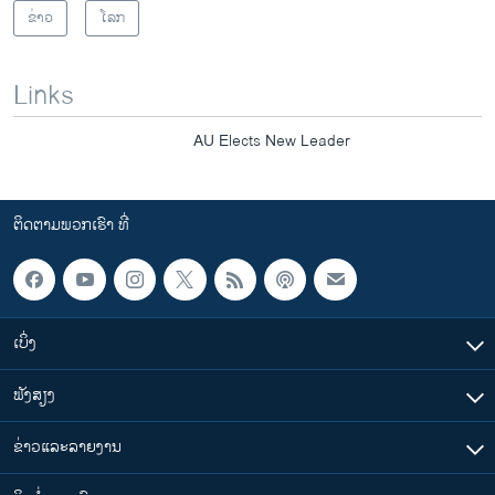
ຂ່າວ
ໂລກ
Links
AU Elects New Leader
ຕິດຕາມພວກເຮົາ ທີ່
ເບິ່ງ
ຟັງສຽງ
ຂ່າວແລະລາຍງານ