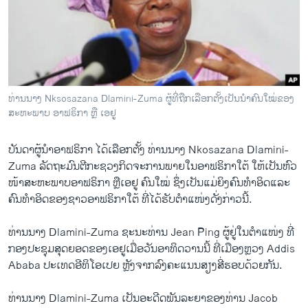
ວິທະຍາສາດ-ເທັກໂນໂລຈີ
ທຸລະກິດ
ພາສາອັງກິດ
ວີດີໂອ
ທ່ານນາງ Nksosazana Dlamini-Zuma ຜູ້ທີ່ຖືກເລືອກຕັ້ງເປັນນໍາຄົນໃໝ່ຂອງ
ສຽງ
ສະຫະພາບ ອາຟຣິກາ ຫຼື ເອຢູ
ລາຍການກະຈາຍສຽງ
ຕິດຕາມພວກເຮົາ ທີ່
ບັນດາ​ຜູ້​ນໍາ​ອາ​ຟຣິກາ ​ໄດ້​ເລືອກ​ຕັ້ງ ທ່ານນາງ Nkosazana Dlamini-
ລາຍງານ
Zuma ​ລັດຖະມົນຕີ​ກະຊວງ​ກິດຈະການ​ພາຍ​ໃນອາ​ຟຣິກາ​ໃຕ້ ​ໃຫ້​ເປັນຫົວ
ໜ້າ​ສະຫະພາບ​ອາ​ຟຣິກາ​ ຫຼື​ເອຢູ ຄົນ​ໃໝ່ ຊຶ່ງ​ເປັນແມ່ຍິງ​ຄົນ​ທໍາ​ອິດ​ແລະ
ຄົນ​ທໍາ​ອິດ​ຂອງ​ຊາວອາ​ຟຣິກາ​ໃຕ້ ທີ່​ໄດ້​ຮັບ​ຕໍາ​ແໜ່​ງດັ່ງກ່າວ​ນີ້.
ພາສາຕ່າງໆ
ທ່ານ​ນາງ Dlamini-Zuma ຊະນະ​ທ່ານ Jean Ping ຜູ້​ຢູ່​ໃນ​ຕໍາ​ແໜ່​ງ ທີ່​
ກອງ​ປະຊຸມ​ສຸດ​ຍອດ​ຂອງ​ເອຢູ​ເມື່ອ​ວັນ​ອາທິດ​ວານ​ນີ້ ທີ່​ເມືອງຫຼວງ Addis
Ababa ປະ​ເທດ​ອີ​ທິ​ໂອ​ເປຍ ຫຼັງຈາກ​ລົງ​ຄະ​ແນນ​ສຽງ​ສີ່​ຮອບດ້ວຍ​ກັນ​.
ທ່ານ​ນາງ Dlamini-Zuma ​ເປັນ​ອະດີດ​ພັນ​ລະ​ຍາ​ຂອງ​ທ່ານ Jacob