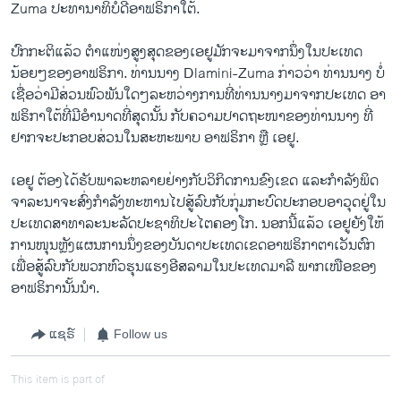
Zuma ປະທານາທິບໍດີ​ອາ​ຟຣິກາ​ໃຕ້.
ປົກກະຕິ​ແລ້ວ ຕໍາ​ແໜ່​ງສູງ​ສຸດ​ຂອງ​ເອຢູມັກຈະ​ມາ​ຈາກ​ນຶ່ງ​ໃນ​ປະ​ເທດ
ນ້ອຍໆ​ຂອງ​ອາ​ຟຣິກາ. ທ່ານ​ນາງ Dlamini-Zuma ກ່າວ​ວ່າ ທ່ານ​ນາງ ບໍ່​
ເຊື່ອ​ວ່າ​ມີສ່ວນ​ພົວພັນ​ໃດໆ​ລະຫວ່າງ​ການ​ທີ່​ທ່ານ​ນາງ​ມາ​ຈາກ​ປ​ະ​ເທດ​ ອາ​
ຟຣິກາ​ໃຕ້​ທີ່​ມີ​ອໍານາດ​ທີ່​ສຸດ​ນັ້ນ ​ກັບ​ຄວາມ​ປາດ​ຖະໜາ​ຂອງ​ທ່ານ​ນາງ ທີ່​
ຢາກຈະປະກອບ​ສ່ວນ​ໃນ​ສະຫະພາບ ອາຟຣິກາ ຫຼື ​ເອຢູ.
​ເອຢູ ຕ້ອງໄດ້ຮັບ​ພາລະຫລາຍ​ຢ່າງກັບວິ​ກິດ​ການຂົງ​ເຂດ ​ແລະກໍາລັງ​ພິດ​
ຈາລະ​ນາ​ຈະ​ສົ່ງ​ກໍາລັງ​ທະ​ຫານ​ໄປ​ສູ້​ລົບ​ກັບ​ກຸ່ມ​ກະບົດ​ປະ​ກອບ​ອາວຸດ​ຢູ່​ໃນ​
ປະ​ເທດ​ສາທາລະນະ​ລັດ​ປະຊາທິປະ​ໄຕ​ຄອງ​ໂກ. ນອກ​ນີ້​ແລ້ວ ​ເອຢູຍັງ​ໃຫ້
ການ​ໜຸນຫຼັງ​ແຜນການ​ນຶ່ງ​ຂອງ​ບັນດາ​ປະ​ເທດ​ເຂດ​ອາ​ຟຣິກາ​ຕາ​ເວັນ​ຕົກ ​
ເພື່ອ​ສູ້​ລົບ​ກັບ​ພວກ​ຫົວ​ຮຸນ​ແຮງ​ອີສລາມ​ໃນ​ປະ​ເທດ​ມາລີ ພາກ​ເໜືອ​ຂອງ​
ອາ​ຟຣິກາ​ນັ້ນ​ນໍາ.
ແຊຣ໌
Follow us
This item is part of