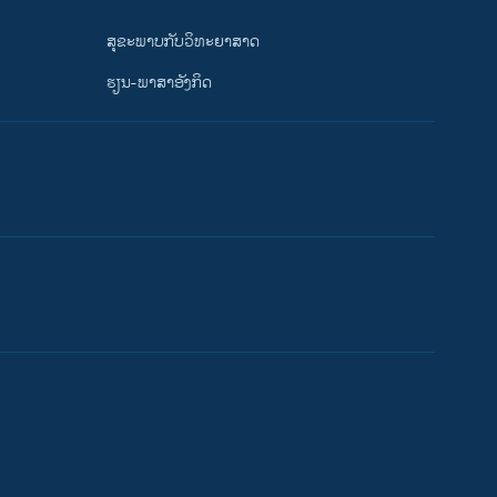
ສຸຂະພາບກັບວິທະຍາສາດ
ຮຽນ-ພາສາອັງກິດ