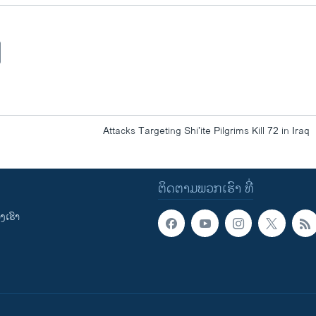
Attacks Targeting Shi’ite Pilgrims Kill 72 in Iraq
ຕິດຕາມພວກເຮົາ ທີ່
ເຮົາ