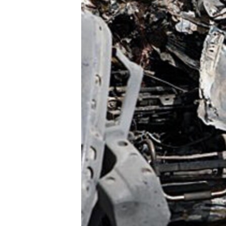
ວິທະຍາສາດ-ເທັກໂນໂລຈີ
ທຸລະກິດ
ພາສາອັງກິດ
ວີດີໂອ
ສຽງ
ລາຍການກະຈາຍສຽງ
ລາຍງານ