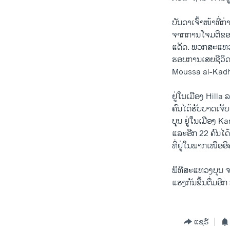
ບັນດາ​ເຈົ້າ​ໜ້າ​ທີ່
​ຈາກການ​ໂຈ​ມຕີຂອງ​
ແດັດ. ພວກ​ສະ​ແຫວ​ງບ
ຮອບການ​ເສຍ​ຊີວິດ
Moussa al-Kadh
ຢູ່​ໃນ​ເມືອງ Hilla ລ
ຄົນໄດ້ຮັບ​ບາດ​ເຈັ​ບ.
ບຸນ ຢູ່​ໃນ​ເມືອງ Kar
ແລະອີກ 22 ຄົນ​ໄດ້​ຮ
ທີ່ຢູ່ໃນພາກເໜືອອີ
ພິທີ​ສະ​ແຫວ​ງບຸນ​ ຈ
ແຮງ​ກັນ​ຂື້ນ​ຕື່ມອີ
ແຊຣ໌