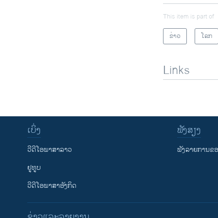
This item is part of
ຂ່າວ
ໂລກ
Links
ເບິ່ງ
ຟັງສຽງ
ວີດີໂອພາສາລາວ
ຟັງລາຍການຂອງ
ຢູທູບ
ວີດີໂອພາສາອັງກິດ
ຂ່າວແລະລາຍງານ