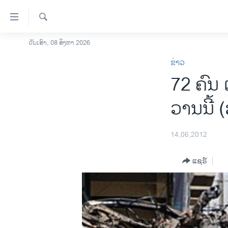
ລິ້ງ
ສຳຫລັບ
ເຂົ້າ
ຄົ້ນຫາ
ວັນເສົາ, 08 ສິງຫາ 2026
ໂຮມເພຈ
ຫາ
ຂ່າວ
ລາວ
ຂ້າມ
72 ຄົນ 
ຂ້າມ
ອາເມຣິກາ
ຂ້າມ
ການເລືອກຕັ້ງ ປະທານາທີບໍດີ ສະຫະລັດ
ວານນີ້ 
ໄປ
2024
ຫາ
ຂ່າວ​ຈີນ
ຊອກ
14,06,2012
ຄົ້ນ
ໂລກ
ແຊຣ໌
ເອເຊຍ
ອິດສະຫຼະພາບດ້ານການຂ່າວ
ຊີວິດຊາວລາວ
ຊຸມຊົນຊາວລາວ