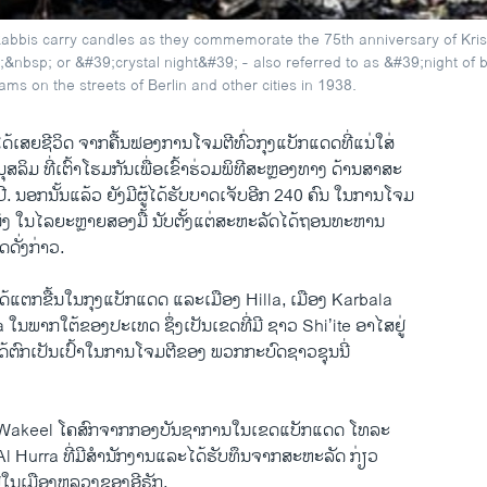
abbis carry candles as they commemorate the 75th anniversary of Krist
&nbsp; or &#39;crystal night&#39; - also referred to as &#39;night o
ms on the streets of Berlin and other cities in 1938.
ດ້​ເສຍ​ຊີວິດ​ ຈາກຄື້ນຟອງການ​ໂຈມ​ຕີທົ່ວ​ກຸງ​ແບັກແດດທີ່​ແນ່ໃສ່
ລິ​ມ ທີ່ເຕົ້າ​ໂຮມ​ກັນ​ເພື່ອເຂົ້າຮ່ວມ​ພິທີ​ສະຫຼອງທາງ ດ້ານສາສະ
. ນອກ​ນັ້ນ​ແລ້ວ​ ຍັງ​ມີ​ຜູ້​ໄດ້​ຮັບ​ບາດ​ເຈັບ​ອີກ 240 ຄົນ ​ໃນ​ການ​ໂຈມ
ັ້ນນຶ່ງ ​ໃນ​ໄລຍະ​ຫຼາຍສອງມື້ ນັບ​ຕັ້ງ​ແຕ່​ສະຫະລັດ​ໄດ້​ຖອນ​ທະຫານ
​ດັ່ງກ່າວ.
ໄດ້​ແຕກ​ຂື້ນ​ໃນ​ກຸງແບັກແດດ ແລະເມືອງ Hilla, ​ເມືອງ Karbala ​
​ພາກ​ໃຕ້​ຂອງ​ປະ​ເທດ ຊຶ່ງ​ເປັນ​ເຂດ​ທີ່​ມີ​ ​ຊາວ Shi’ite ອາ​ໄສ​ຢູ່​
ໄດ້ຕົກເປັນ​ເປົ້າ​ໃນ​ການ​ໂຈມ​ຕີ​ຂອງ ພວກ​ກະບົດຊາວ​ຊຸນ​ນີ່
Wakeel ​ໂຄສົກຈາກ​ກອງບັນຊາ​ການ​ໃນ​ເຂດ​ແບັກ​ແດດ ໂທລະ​
 Hurra ທີ່ມີ​ສຳນັກງານ​ແລະ​ໄດ້​ຮັບ​ທຶນ​ຈາກສະຫະລັດ ກ່ຽວ
່​ໃນ​ເມືອງ​ຫລວງຂອງ​ອີຣັກ.