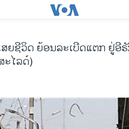
ເສຍຊີວິດ ຍ້ອນລະເບີດແຕກ ຢູ່ອີຣັກ
(ສະໄລດ໌)