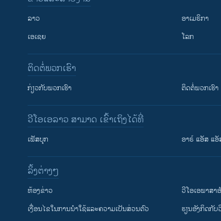
ລາວ
ອາເມຣິກາ
ເອເຊຍ
ໂລກ
ຕິດຕໍ່ພວກເຮົາ
ກ່ຽວກັບພວກເຮົາ
ຕິດຕໍ່ພວກເຮົາ
ວີໂອເອລາວ ສາມາດ ເຂົ້າເຖິງໄດ້ທີ່
ເຟັສບຸກ
ອາຣ໌ ແອັສ ແອັ
​ລິ້ງ​ຕ່າງໆ
ຕິດຕາມພວກເຮົາ ທີ່
​ຫ້ອງ​ຂ່າວ
ວີ​ໂອ​ເອ​ພາ​ສາ​ອ
​ເງື່ອນ​ໄຂ​ໃນ​ການ​ນຳ​ໃຊ້​ແລະຄວາມ​ເປັນ​ສ່​ວນ​ຕົວ
​ຮຽນ​ອັງ​ກິດ​ກັບ​