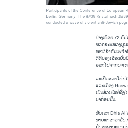
Participants of the Conference of European R
Berlin, Germany. The &#39;Kristallnacht&#39;
conducted a wave of violent anti-Jewish pogra
ຢ່າງ​ໜ້ອຍ 72 ຄົນ​ໄ
ພວກສະ​ແຫວ​ງບູນມຸສ
ໜາ​ທີ່​ສຳຄັນປະ​ຈໍາປີ
​ຕີ​ທີ່​ນອງ​ເລືອດ​ບ
​ອອກ​ໄປ​ຈາກ​ປະ​ເທດ
ລະ​ເບີດ​ສ່ວຍ​ໃຫ່ຍ​
ແລະ​ເມືອງ Haswa ​ໃນ
ເປັນ​ສ່ວນ​ໃຫຍ່ຊຶ່ງ​
ມາ​ກ່ອນ​ນັ້ນ.
ພັນ​ເອກ Dhia Al 
ພາບພາສາ​ອາຣັບ Al
ກັບ​ສະຖານະ​ການ​ຢູ