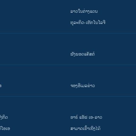
ລາວໃນຕ່າງແດນ
ທຸລະກິດ-ເທັກໂນໂລຈີ
ຟັງພອດແຄັສຕ໌
ສ
ຈອງອີເມລຂ່າວ
ັງ​ກິດ
ອາຣ໌ ແອັຟ ເອ-ລາວ
ວີ​ໂອ​ເອ
ສາມາດເຂົ້າເຖິງໄດ້