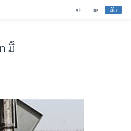
ສົດ
 ມື້