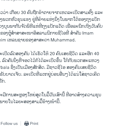
​ກ່າວ​ວ່າ ​ເກືອບ 30 ຄົນ​ຖືກ​ຂ້າ​ຕາຍ​ຈາກເຫດລະ​ເບີດສາມ​ຄັ້ງ ​ແລະ
ພວກ​ຫົວ​ຮຸນ​ແຮງ ຢູ່ທີ່​ຄ້າຍແຫ່ງ​ນຶ່ງໃນ​ພາກ​ໃຕ້​ຂອງ​ກຸງ​ແບັກ
ຸນພາກັນຈັດ​ພິທີແຫ່​ທີ່ກຸງ​ແບັກ​ແດັດ ​ເພື່ອ​ລະ​ນຶກ​ເຖິງ​ວັນ​ຄົບ
ຂອງຜູ້​ສຳ​ສາສະໜາ​ອິສລາມ​ນິກາຍ​ຊີ​ໄອ​ທີ່ ສຳຄັນ Imam
im ​ເຫລນ​ຊາຍ​ຂອງສາ​ສະ​ດາ Muhammad.
ະ​ເບີດ​ລົດ​ສອງ​ຄັນ ​ໄດ້​ເຮັດ​ໃຫ້​ 20 ຄົນ​ເສຍ​ຊີວິດ ​ແລະ​ອີກ 40
 ລົດ​ຄັນ​ນຶ່ງ​ທີ່​ຈອດ​ໄວ້ກໍ​ໄດ້ລ​ະເບີດຂຶ້ນ ​ໃກ້​ກັບພວກສະ​ແຫວ​ງ
bala ຊຶ່ງ​ເປັນ​ເມືອງ​ສັກສິດ. ມີ​ຊາວ​ຊີ​ໄອ ​ສອງ​ຄົນ​ເສຍ​ຊີວິດ
ັບ​ບາດ​ເຈັບ. ລະ​ເບີດ​ທີ່ແຕກຢູ່​ບ່ອນ​ອື່ນໆ​ໄດ້​ແນ່ໃສ່​ຊາວເຄິດ​
ຣັກ.
ະ​ມີ​ການ​ສະຫຼອງ​ໃຫຍ່​ສຸດໃນມື້​ວັນ​ເສົານີ້ ທີ່​ອາດ​ສ້າງ​ຄວາມ​ຮຸນ
ກ ພາຍ​ໃນ​ໄລຍະ​ສອງ​ສາມມື້ຂ້າງ​ໜ້ານີ້.
Follow us
Print