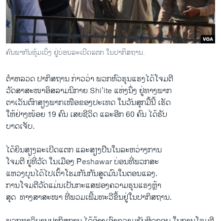
ວິທະຍາສາດ-ເທັກໂນໂລຈີ
ທຸລະກິດ
ພາສາອັງກິດ
ຄົນພາກັນຫຸ້ມເບິ່ງ ຢູ່ບ່ອນລະເບີດແຕກ ໃນປາກິສຖານ.
ວີດີໂອ
ຕຳຫລວດ ປາ​ກິ​ສຖານ ກ່າວ​ວ່າ ພວກ​ຫົວ​ຮຸນ​ແຮງ​ໄດ້​ໂຈມ​ຕີ
ສຽງ
ວັດ​ສາສະໜາອິສລາມນິກາຍ Shi’ite ​ແຫ່ງ​ນຶ່ງ ຢູ່​ທາງ​ພາກ​
ລາຍການກະຈາຍສຽງ
ຕາເວັນ​ຕົກ​ສຽງພາກ​ເໜືອ​ຂອງປະເທດ ​ໃນ​ວັນ​ສຸກ​ມື້​ນີ້ ​ເຮັດ​
ຕິດຕາມພວກເຮົາ ທີ່
ໃຫ້ຢ່າງ​ໜ້ອຍ 19 ຄົນ ​ເສຍ​ຊີວິດ ແລະອີກ 60 ຄົນ ​ໄດ້​ຮັບ​
ລາຍງານ
ບາດ​ເຈັບ.
​ໄດ້​ຍິນ​ສຽງ​ລະ​ເບີດແຕກ ​ແລະ​ສຽງ​ປືນ​ໃນ​ລະຫວ່າງ​ການ​
ພາສາຕ່າງໆ
ໂຈມ​ຕີ ຢູ່​ທີ່​ວັດ ​ໃນ​ເມືອງ Peshawar ບ່ອນ​ທີ່​ພວກ​ສະ
ແຫວງບຸນ​ໄດ້​ໄປເຕົ້າໂຮມກັນ​ກັນ​ສູດ​ມົນ​ໃນຕອນ​ແລງ.
ການ​ໂຈມ​ຕີ​ວັດ​ແມ່ນເປັນກະແສຟອງຄວາມຮຸນແຮງຫຼ້າ
ສຸດ ​ ​ທາງ​ສາ​ສະໜາ ​ທີ່ພວມເພີ້ມທະວີຂຶ້ນຢູ່ໃນປາກິ​ສຖານ.