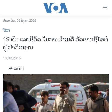
ລິ້ງ
ສຳຫລັບ
ເຂົ້າ
ວັນອາທິດ, 09 ສິງຫາ 2026
ຫາ
ໂຮມເພຈ
ໂລກ
ຂ້າມ
ລາວ
19 ຄົນ ເສຍຊີວິດ ໃນການໂຈມຕີ ວັດຊາວຊີໄອທ໌
ຂ້າມ
ອາເມຣິກາ
ຢູ່ ປາກິສຖານ
ຂ້າມ
ໄປ
ການເລືອກຕັ້ງ ປະທານາທີບໍດີ ສະຫະລັດ 2024
ຫາ
13,02,2015
ຂ່າວ​ຈີນ
ຊອກ
ແຊຣ໌
ຄົ້ນ
ໂລກ
ເອເຊຍ
ອິດສະຫຼະພາບດ້ານການຂ່າວ
ຊີວິດຊາວລາວ
ຊຸມຊົນຊາວລາວ