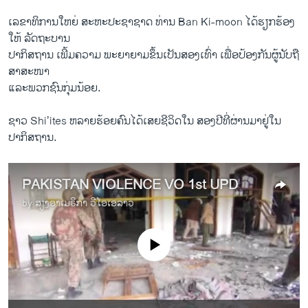
​ເລຂາທິການ​ໃຫຍ່ ສະຫະ​ປະຊາ​ຊາດ ທ່ານ Ban Ki-moon ​ໄດ້​ຮຽກຮ້ອງ​
ໃຫ້ ລັດຖະບານ​
ປາ​ກິ​ສຖານ ເພີ້​ມຄວາມ ພະຍາຍາມຂຶ້ນເປັນສອງ​ເທົ່າ ​ເພື່ອປ້ອງ​ກັນຜູ້​ນັບ​ຖື​
ສາສະໜາ
ແລະພວກ​ຊົນກຸ່ມ​ນ້ອຍ.
ຊາວ Shi’ites ຫລາຍ​ຮ້ອຍ​ຄົນ​ໄດ້​ເສຍ​ຊີວິດ​ໃນ ສອງ​ປີ​ທີ່​ຜ່ານ​ມາ​ຢູ່ໃນ​
ປາກິສຖານ.
PAKISTAN VIOLENCE VO 1st UPD
by
ສຽງອາເມຣິກາ ວີໂອເອລາວ
No media source currently available