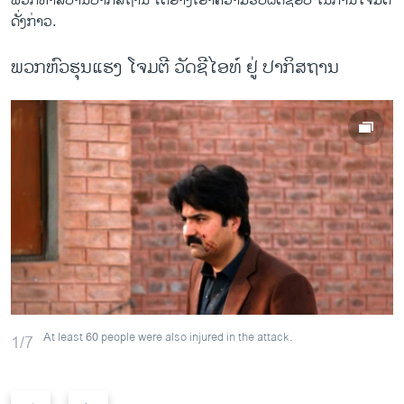
ພວກ​ທາ​ລິ​ບານປາ​ກິ​ສຖານ ​ໄດ້​ອ້າງ​ເອົາ​ຄວາມ​ຮັບ​ຜິດ​ຊອບ​ ໃນການ​ໂຈມ​ຕີ
ດັ່ງກ່າວ.
ພວກຫົວຮຸນແຮງ ໂຈມຕີ ວັດຊີໄອທ໌ ຢູ່ ປາກິສຖານ
At least 60 people were also injured in the attack.
1/7
P
N