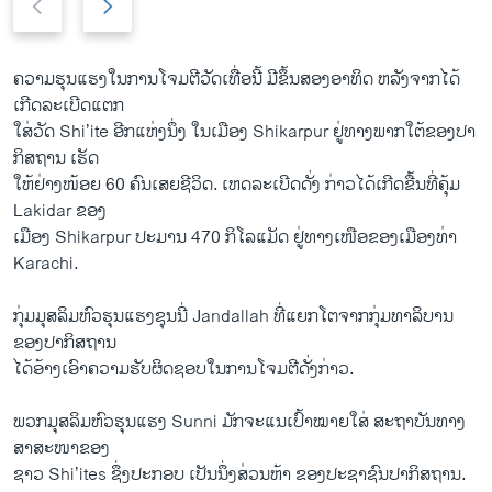
r
e
e
x
v
t
ຄວາມ​ຮຸນ​ແຮງ​ໃນການໂຈມຕີ​ວັດເທື່ອນີ້ ມີ​ຂຶ້ນ​ສອງ​ອາທິດ ຫລັງຈາກໄດ້
i
s
ເກີດ​ລະ​ເບີດ​ແຕກ​
o
l
ໃສ່​ວັດ Shi’ite ອີກ​ແຫ່ງ​ນຶ່ງ ​ໃນ​ເມືອງ Shikarpur ຢູ່​ທາງ​ພາກ​ໃຕ້​ຂອງປາ​
u
i
ກິ​ສຖານ ​ເຮັດ​
s
d
ໃຫ້​ຢ່າງ​ໜ້ອຍ 60 ຄົນ​ເສຍ​ຊີວິດ. ເຫດລະ​ເບີດ​ດັ່ງ ກ່າວໄດ້​ເກີດ​ຂື້ນ​ທີ່​ຄຸ້ມ
s
e
Lakidar ​ຂອງ
l
ເມືອງ Shikarpur ປະມານ 470 ກິ​ໂລ​ແມັດ ຢູ່​ທາງເໜືອ​ຂອງເມືອງ​ທ່າ
i
Karachi.
d
e
ກຸ່ມ​ມຸສລິ​ມຫົວຮຸນແຮງຊຸນນີ່ Jandallah ທີ່ແຍກໂຕຈາກກຸ່ມທາລິບານ
ຂອງ​ປາ​ກິ​ສຖານ
​ໄດ້​ອ້າງ​ເອົາ​ຄວາມ​ຮັບຜິດຊອບ​ໃນການ​ໂຈມ​ຕີດັ່ງກ່າວ.
ພວກ​ມຸສລິ​ມຫົວ​ຮຸນ​ແຮງ Sunni ມັກ​ຈະ​ແນເປົ້າ​ໝາຍ​ໃສ່ ສະຖາ​ບັນ​ທາງ​
ສາສະໜາ​ຂອງ
ຊາວ Shi’ites ຊຶ່ງ​ປະກອບ ເປັນນຶ່ງສ່ວນຫ້າ ​ຂອງ​ປະຊາຊົນປາ​ກິ​ສຖານ.