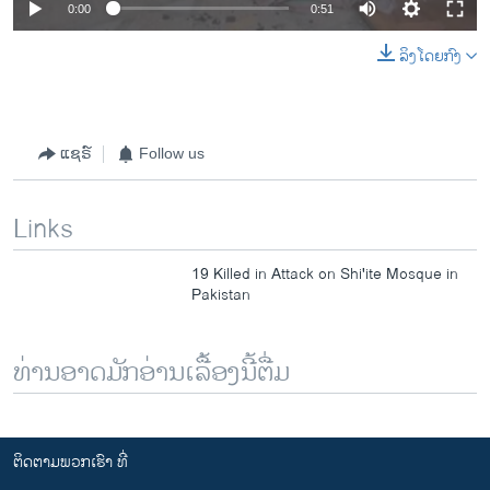
0:00
0:51
ລິງໂດຍກົງ
ແຊຣ໌
Follow us
Links
19 Killed in Attack on Shi'ite Mosque in
Pakistan
ທ່ານອາດມັກອ່ານເລື້ອງນີ້ຕື່ມ
ຕິດຕາມພວກເຮົາ ທີ່