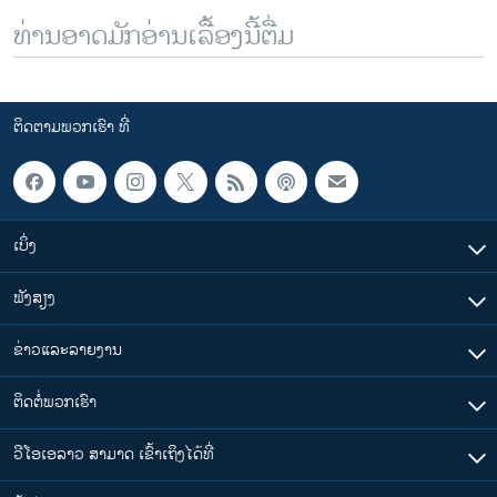
ທ່ານອາດມັກອ່ານເລື້ອງນີ້ຕື່ມ
ຕິດຕາມພວກເຮົາ ທີ່
ເບິ່ງ
ຟັງສຽງ
ຂ່າວແລະລາຍງານ
ຕິດຕໍ່ພວກເຮົາ
ວີໂອເອລາວ ສາມາດ ເຂົ້າເຖິງໄດ້ທີ່