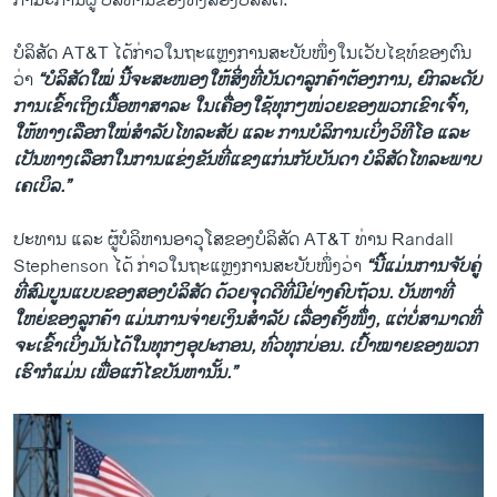
ກຳມະການຜູ້ ບໍລິຫານຂອງທັງສອງບໍລິສັດ.
ບໍລິສັດ AT&T ໄດ້ກ່າວໃນຖະແຫຼງການສະບັບໜຶ່ງໃນເວັບໄຊທ໌ຂອງຕົນ
ວ່າ
“ບໍລິສັດໃໝ່ ນີ້ຈະສະໜອງໃຫ້ສິ່ງທີ່ບັນດາລູກຄ້າຕ້ອງການ, ຍົກລະດັບ
ການເຂົ້າເຖິງເນື້ອຫາສາລະ ໃນເຄື່ອງໃຊ້ທຸກໆໜ່ວຍຂອງພວກເຂົາເຈົ້າ,
ໃຫ້ທາງເລືອກໃໝ່ສຳລັບໂທລະສັບ ແລະ ການບໍລິການເບິ່ງວິທີໂອ ແລະ
ເປັນທາງເລືອກໃນການແຂ່ງຂັນທີ່ແຂງແກ່ນກັບບັນດາ ບໍລິສັດໂທລະພາບ
ເຄເບິລ.”
ປະທານ ແລະ ຜູ້ບໍລິຫານອາວຸໂສຂອງບໍລິສັດ AT&T ທ່ານ Randall
Stephenson ໄດ້ ກ່າວໃນຖະແຫຼງການສະບັບໜຶ່ງວ່າ
“ນີ້ແມ່ນການຈັບຄູ່
ທີ່ສົມບູນແບບຂອງສອງບໍລິສັດ ດ້ວຍຈຸດດີທີ່ມີຢ່າງຄົບຖ້ວນ. ບັນຫາທີ່
ໃຫຍ່ຂອງລູກຄ້າ ແມ່ນການຈ່າຍເງິນສຳລັບ ເລື່ອງຄັ້ງໜຶ່ງ, ແຕ່ບໍ່ສາມາດທີ່
ຈະເຂົ້າເບິ່ງມັນໄດ້ໃນທຸກໆອຸປະກອນ, ທົ່ວທຸກບ່ອນ. ເປົ້າໝາຍຂອງພວກ
ເຮົາກໍແມ່ນ ເພື່ອແກ້ໄຂບັນຫານັ້ນ.”