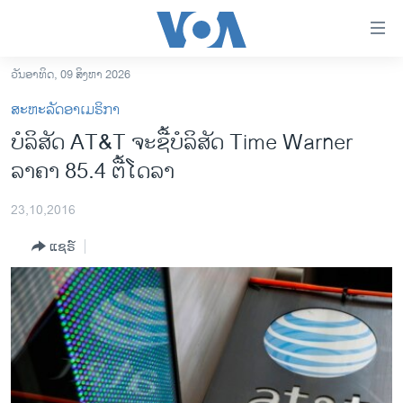
ລິ້ງ
ສຳຫລັບ
ເຂົ້າ
ວັນອາທິດ, 09 ສິງຫາ 2026
ຫາ
ໂຮມເພຈ
ສະຫະລັດອາເມຣິກາ
ຂ້າມ
ລາວ
ບໍລິສັດ AT&T ຈະຊື້ບໍລິສັດ Time Warner
ຂ້າມ
ອາເມຣິກາ
ລາຄາ 85.4 ຕື້ໂດລາ
ຂ້າມ
ໄປ
ການເລືອກຕັ້ງ ປະທານາທີບໍດີ ສະຫະລັດ 2024
ຫາ
23,10,2016
ຂ່າວ​ຈີນ
ຊອກ
ແຊຣ໌
ຄົ້ນ
ໂລກ
ເອເຊຍ
ອິດສະຫຼະພາບດ້ານການຂ່າວ
ຊີວິດຊາວລາວ
ຊຸມຊົນຊາວລາວ