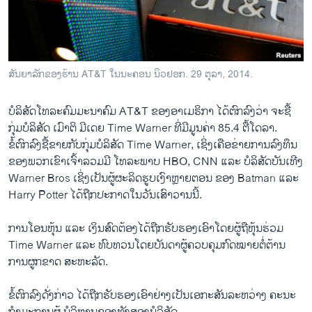
ວິທະຍາສາດ-ເທັກໂນໂລຈີ
ທຸລະກິດ
ພາສາອັງກິດ
ສັນຍາລັກຂອງຮ້ານ AT&T ໃນນະຄອນ ນິວຢອກ. 29 ຕຸລາ, 2014.
ວີດີໂອ
ບໍລິສັດໂທລະຄົມມະນາຄົມ AT&T ຂອງອາເມຣິກາ ໄດ້ຕົກລົງວ່າ ຈະຊື້
ສຽງ
ກຸ່ມບໍລິສັດ ເມົາຕິ ມີເດຍ Time Warner ທີ່ມີມູນຄ່າ 85.4 ຕື້ໂດລາ.
ລາຍການກະຈາຍສຽງ
ຂໍ້ຕົກລົງຊື້ຂາຍກັບກຸ່ມບໍລິສັດ Time Warner, ເຊິ່ງເຄືອຂ່າຍການລົງທຶນ
ຕິດຕາມພວກເຮົາ ທີ່
ຂອງພວກເຂົາເຈົ້າລວມມີ ໂທລະພາບ HBO, CNN ແລະ ບໍລິສັດບັນເທີງ
ລາຍງານ
Warner Bros ເຊິ່ງເປັນຜູ້ຜະລິດຮູບເງົາຫຼາຍຕອນ ຂອງ Batman ແລະ
Harry Potter ໄດ້ຖືກປະກາດໃນວັນເສົາວານນີ້.
ພາສາຕ່າງໆ
ການໂອນຫຸ້ນ ແລະ ເງິນສົດຕ້ອງໄດ້ຖືກຮັບຮອງເອົາໂດຍຜູ້ຖືຫຸ້ນຮ່ວມ
Time Warner ແລະ ທົບທວນໂດຍບັນດາຜູ້ຄວບຄຸມກົດໝາຍຕໍ່ຕ້ານ
ການຜູກຂາດ ສະຫະລັດ.
ຂໍ້ຕົກລົງດັ່ງກ່າວ ໄດ້ຖືກຮັບຮອງເອົາຢ່າງເປັນເອກະສັນລະຫວ່າງ ຄະນະ