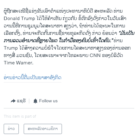
ຜູ້ຖືກສະເໜີຊື່ແຂ່ງຂັນເອົາຕຳແໜ່ງປະທານາທິບໍດີ ສະຫະລັດ ທ່ານ
Donald Trump ໄດ້ໃຫ້ຄຳເຫັນ ກ່ຽວກັບ ຂໍ້ຕົກລົງດັ່ງກ່າວໃນວັນເສົາ
ວານນີ້ທີ່ການຊຸມນຸມໂຄສະນາຫາ ສຽງວ່າ, ຖ້າທ່ານໄດ້ຊະນະໃນການ
ເລືອກຕັ້ງ, ທ່ານຈະກີດກັ້ນການຊື້ຂາຍທຸລະກິດດັ່ງ ກ່າວ ຍ້ອນວ່າ
“ມັນເປັນ
ການລວມອຳນາດທີ່ຫຼາຍໂພດ ໃນກຳມືຂອງຄົນບໍ່ເທົ່າໃດຄົນ.”
ທ່ານ
Trump ໄດ້ສ້າງຄວາມບໍ່ພໍໃຈໂດຍການໂຄສະນາຫາສຽງຂອງທ່ານອອກ
ທາງສື່ ມວນຊົນ, ໂດຍສະເພາະຈາກໂທລະພາບ CNN ຂອງບໍລິວັດ
Time Warner.
ອ່ານຂ່າວນີ້ຕື່ມເປັນພາສາອັງກິດ
ແຊຣ໌
Follow us
This item is part of
ຂ່າວ
ສະຫະລັດອາເມຣິກາ