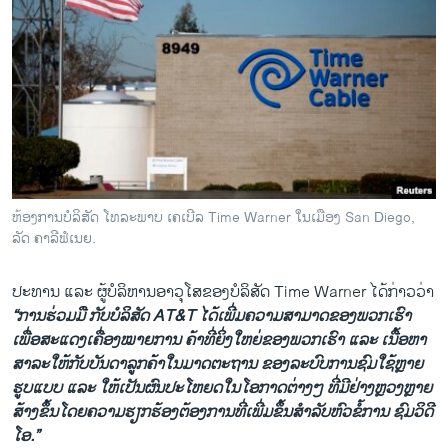
ຫ້ອງການບໍລິສັດ ໂທລະພາບ ເຄເບີລ Time Warner ໃນເມືອງ San Diego,
ລັດ ຄາລີຟໍເນຍ.
ປະທານ ແລະ ຜູ້ບໍລິຫານອາວຸໂສຂອງບໍລິສັດ Time Warner ໄດ້ກ່າວວ່າ
“ການຮ່ວມມື ກັບບໍລິສັດ AT&T ໄດ້ເພີ່ມຄວາມສາມາດຂອງພວກເຮົາ
ເພື່ອສະແດງເຄື່ອງໝາຍການ ຄ້າທີ່ຍິ່ງໃຫຍ່ຂອງພວກເຮົາ ແລະ ເນື້ອຫາ
ສາລະໃຫ້ກັບບັນດາລູກຄ້າໃນມາດຕະຖານ ຂອງລະບົບການຊົມໃຊ້ຫຼາຍ
ຮູບແບບ ແລະ ໃຫ້ເປັນຜົນປະໂຫຍດໃນໂອກາດຕ່າງໆ ທີ່ມີຢ່າງຫຼວງຫຼາຍ
ສ້າງຂຶ້ນໂດຍຄວາມຮຽກຮ້ອງຕ້ອງການທີ່ເພີ່ມຂຶ້ນສຳລັບຫົວຂໍ້ການ ຊົມວິດີ
ໂອ.”