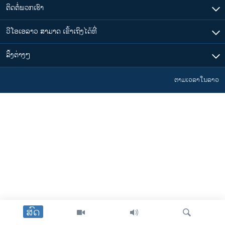
ຕິດຕໍ່ພວກເຮົາ
ວີໂອເອລາວ ສາມາດ ເຂົ້າເຖິງໄດ້ທີ່
​ລິ້ງ​ຕ່າງໆ
ຕາມເວລາໃນລາວ
ສົດ