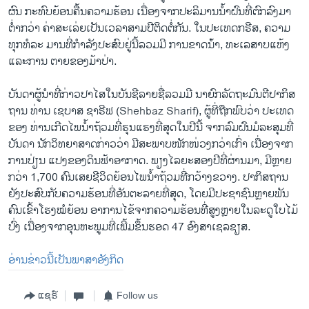
ຜົນ ກະທົບຍ້ອນ​ຄື້ນ​ຄວາມ​ຮ້ອນ ເນື່ອງຈາກ​ປະລິມານນ້ຳ​ຝົນທີ່ຕົກລົງມາ ​
ຕ່ຳ​ກວ່າ ຄ່າ​ສະ​ເລ່ຍເປັນເວລາ​ສາມ​ປີຕິດຕໍ່ກັນ. ໃນປະເທດກຣີສ, ຄວາມ
ທຸກທໍລະ ມານທີ່ກໍາລັງປະສົບຢູ່ນີ້ລວມມີ ການຂາດນ້ໍາ, ທະເລສາບແຫ້ງ
ແລະການ ຕາຍຂອງມ້າປ່າ.
ບັນດາຜູ້ນໍາທີ່ກ່າວປາໄສໃນບັນຊີລາຍຊື່ລວມມີ ນາຍົກລັດຖະມົນຕີປາກິສ
ຖານ ທ່ານ ເຊບາສ ຊາຣີຟ (Shehbaz Sharif), ຜູ້ທີ່ຖືກພົບວ່າ ປະເທດ
ຂອງ ທ່ານເກີດໄພນໍ້າຖ້ວມທີ່ຮຸນແຮງທີ່ສຸດໃນປີນີ້ ຈາກລົມຝົນມໍລະສຸມທີ່
ບັນດາ ນັກວິທຍາສາດກ່າວວ່າ ມີສະພາບໜັກໜ່ວງກວ່າເກົ່າ ເນື່ອງຈາກ
ການປ່ຽນ ແປງຂອງດິນຟ້າອາກາດ. ພຽງ​ໄລຍະສອງ​ປີທີ່​ຜ່ານ​ມາ, ມີ​ຫຼາຍ​
ກວ່າ 1,700 ຄົນ​ເສຍ​ຊີ​ວິດ​ຍ້ອນໄພ​ນ້ຳ​ຖ້ວມທີ່ກວ້າງ​ຂວາງ​. ປາ​ກິ​ສຖານ​
ຍັງປະສົບ​ກັບ​ຄວາມ​ຮ້ອນທີ່​ອັນ​ຕະລາຍທີ່ສຸດ, ​ໂດຍ​ມີ​ປະຊາຊົນຫຼາຍພັນ
ຄົນເຂົ້າ​ໂຮງ​ໝໍ​ຍ້ອນ ອາການໄຂ້ຈາກຄວາມຮ້ອນທີ່ສູງຫຼາຍ​ໃນ​ລະດູ​ໃບ​ໄມ້​
ປົ່ງ​ ​ເນື່ອງຈາກອຸນຫະພູມທີ່​ເພີ້ມ​ຂຶ້ນຮອດ 47 ອົງສາ​ເຊລຊຽສ.
ອ່ານຂ່າວນີ້ເປັນພາສາອັງກິດ
ແຊຣ໌
Follow us