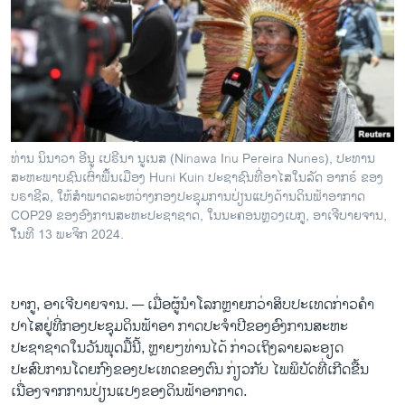
ວິທະຍາສາດ-ເທັກໂນໂລຈີ
ທຸລະກິດ
ພາສາອັງກິດ
ວີດີໂອ
ສຽງ
ທ່ານ ນິນາວາ ອີນູ ເປຣີນາ ນູເນສ (Ninawa Inu Pereira Nunes), ປະທານ
ສະຫະພາບຊົນເຜົ່າພື້ນເມືອງ Huni Kuin ປະຊາຊົນທີ່ອາໄສໃນລັດ ອາກຣ໌ ຂອງ
ລາຍການກະຈາຍສຽງ
ຕິດຕາມພວກເຮົາ ທີ່
ບຣາຊີລ, ໃຫ້ສໍາພາດລະຫວ່າງກອງປະຊຸມການປ່ຽນແປງດ້ານດິນຟ້າອາກາດ
ລາຍງານ
COP29 ຂອງອົງການສະຫະປະຊາຊາດ, ໃນນະຄອນຫຼວງເບກູ, ອາເຈີບາຍຈານ,
ໃັນທີ 13 ພະຈິກ 2024.
ພາສາຕ່າງໆ
ບາກູ, ອາເຈີບາຍຈານ. —
ເມື່ອຜູ້ນໍາໂລກຫຼາຍກວ່າສິບປະເທດກ່າວຄໍາ
ປາໄສຢູ່ທີ່ກອງປະຊຸມດິນ​ຟ້າອາ ກາດປະຈໍາປີຂອງອົງການສະຫະ
ປະຊາຊາດໃນວັນພຸດມື້ນີ້, ຫຼາຍໆທ່ານໄດ້ ກ່າວເຖິງລາຍລະອຽດ
ປະສົບການໂດຍກົງຂອງປະເທດຂອງຕົນ ກ່ຽວກັບ ໄພພິບັດທີ່ເກີດຂື້ນ
ເນື່ອງຈາກການປ່ຽນແປງຂອງດິນຟ້າອາກາດ.