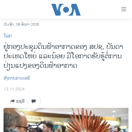
ລິ້ງ
ສຳຫລັບ
ເຂົ້າ
ວັນເສົາ, 08 ສິງຫາ 2026
ຫາ
ໂຮມເພຈ
ໂລກ
ຂ້າມ
ລາວ
ຢູ່ກອງປະຊຸມດິນ​ຟ້າອາກາດຂອງ ສ​ປ​ຊ, ບັນດາ
ຂ້າມ
ອາເມຣິກາ
ປະເທດໃຫຍ່ ແລະນ້ອຍ ມີໂອກາດຮັບຮູ້ຕໍ່ການ
ຂ້າມ
ໄປ
ການເລືອກຕັ້ງ ປະທານາທີບໍດີ ສະຫະລັດ 2024
ປ່ຽນແປງຂອງດິນຟ້າອາກາດ
ຫາ
ຂ່າວ​ຈີນ
ຊອກ
ອົງການຂ່າວເອພີ
ຄົ້ນ
ໂລກ
13,11,2024
ເອເຊຍ
ແຊຣ໌
ອິດສະຫຼະພາບດ້ານການຂ່າວ
ຊີວິດຊາວລາວ
ຊຸມຊົນຊາວລາວ