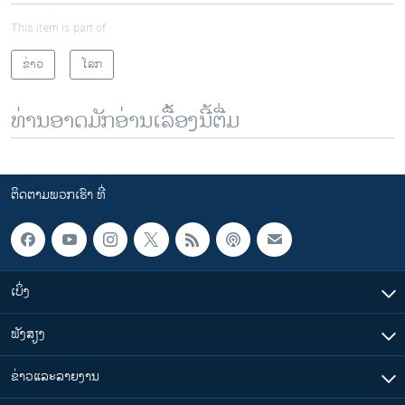
This item is part of
ຂ່າວ
ໂລກ
ທ່ານອາດມັກອ່ານເລື້ອງນີ້ຕື່ມ
ຕິດຕາມພວກເຮົາ ທີ່
ເບິ່ງ
ຟັງສຽງ
ຂ່າວແລະລາຍງານ