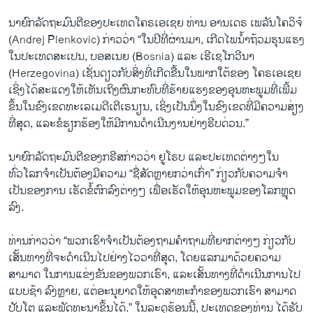
ນາຍົກລັດຖະມົນຕີຂອງປະເທດໂຄຣເອເຊຍ ທ່ານ ອານເດຣ ເພລັນໂຄວິຈ໌
(Andrej Plenkovic) ກ່າວວ່າ “ໃນປີທີ່ຜ່ານມາ, ເກີດໄພນໍ້າຖ້ວມຮຸນແຮງ
ໃນປະເທດສະເປນ, ບອສເນຍ (Bosnia) ແລະ ເຮີເຊໂກວີນາ
(Herzegovina) ເຊັ່ນດຽວກັບສິ່ງທີ່ເກີດຂື້ນໃນພາກໃຕ້ຂອງ ໂຄຣເອເຊຍ
ເຊິ່ງໄດ້ສະແດງໃຫ້ເຫັນເຖິງຜົນກະທົບທີ່ຮ້າຍແຮງຂອງອຸນຫະພູມທີ່ເພີ້ມ
ຂຶ້ນໃນຂົງເຂດທະເລເມດີເຕີເຣນຽນ, ເຊິ່ງເປັນນຶ່ງໃນຂົງເຂດທີ່ມີຄວາມສ່ຽງ
ທີ່ສຸດ, ແລະຂໍຮຽກຮ້ອງໃຫ້ມີການດໍາເນີນງານຢ່າງຮີບດ່ວນ.”
ນາ​ຍົກ​ລັດ​ຖະ​ມົນ​ຕີຂອງກຣີສກ່າວ​ວ່າ ​ຢູໂຣບ ​ແລະ​ປະເທດຕ່າງໆໃນ
ທົ່ວໂລກ​ຈໍາ​ເປັນ​ຕ້ອງມີຄວາມ “ຊື່​ສັດ​ຫຼາຍ​ກວ່າ​ເກົ່າ​” ກ່ຽວ​ກັບ​ຄວາມ​ຈໍາ​
ເປັນຂອງການ ເຮັດ​ຂໍ້​ຕົກ​ລົງ​ຕ່າງໆ ​ເພື່ອ​ເຮັດ​ໃຫ້​ອຸນ​ຫະ​ພູມ​ຂອງ​ໂລກ​ຫຼຸດ​
ລົງ​.
ທ່ານກ່າວວ່າ “ພວກເຮົາຈໍາເປັນຕ້ອງຖາມຄໍາຖາມທີ່ຍາກຕ່າງໆ ກ່ຽວກັບ
ເສັ້ນທາງທີ່ຈະດໍາເນີນໄປຢ່າງໄວວາທີ່ສຸດ, ໂດຍແລກ​ມາ​ດ້ວຍຄວາມ
ສາມາດ ໃນການແຂ່ງຂັນຂອງພວກເຮົາ, ແລະເສັ້ນທາງທີ່ດໍາເນີນການໄປ
ແບບຊ້າ ລົງຫຼາຍ, ແຕ່ອະນຸຍາດໃຫ້ອຸດສາຫະກໍາຂອງພວກເຮົາ ສາມາດ
ປັບໂຕ ແລະພັດທະນາຂຶ້ນໄດ້.” ໃນ​ລະ​ດູ​ຮ້ອນ​ນີ້, ປະ​ເທດຂອງ​ທ່ານ ​ໄດ້​ຮັບ