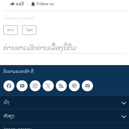
ແຊຣ໌
Follow us
This item is part of
ຂ່າວ
ໂລກ
ທ່ານອາດມັກອ່ານເລື້ອງນີ້ຕື່ມ
ຕິດຕາມພວກເຮົາ ທີ່
ເບິ່ງ
ຟັງສຽງ