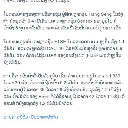
TSEC ຂອງໄທເປ ຕົກລົງ 0.2 ເປີເຊັນ.
ໃນຕອນບ່າຍໆຂອງການຊື້ຂາຍຮຸ້ນ ຢູ່ທີ່ຕະຫຼາດຮຸ້ນ Hang Seng ໃນຮົງ
ກົງ ກໍຫລຸດລົງ 0.4 ເປີເຊັນ ແລະຕະຫຼາດຮຸ້ນ Sensex ຂອງມຸມໄບ ກໍ
ຕົກລົງ 8 ຈຸດ ແຕ່ໃນອັດຕາສະເລ່ຍເປັນເປີເຊັນນັ້ນ ແມ່ນບໍ່ປ່ຽນແປງເລີຍ.
ໃນຂະນະດຽວກັນ ຕະຫຼາດຮຸ້ນ FTSE ໃນລອນດອນ ແມ່ນສູງຂຶ້ນເຖິງ 1.1
ເປີເຊັນ, ສ່ວນຕະຫຼາດຮຸ້ນ CAC-40 ໃນປາຣີ ແມ່ນສູງຂຶ້ນຫຼາຍກວ່າ 0.9
ເປີເຊັນ ແລະ ດັດຊະນີຮຸ້ນ DAX ຂອງແຟຣັງເຝີດ (Frankfurt) ກໍສູງຂຶ້ນ
ນຶ່ງເປີເຊັນ.
ການຊື້ຂາຍສິນຄ້າທີ່ເປັນວັດຖຸດິບ ເຊັ່ນ ຄຳແມ່ນຂາຍຢູ່ໃນລາຄາ 1,939
ໂດລາ 30 ເຊັນ ຕໍ່ອອນສ໌ ຖືວ່າຂຶ້ນ 0.2 ເປີເຊັນ ສ່ວນນໍ້າມັນດິບສະຫະລັດ
ແມ່ນຂາຍຢູ່ໃນລາຄາ 39 ໂດລາ 26 ເຊັນຕໍ່ອອນສ໌ ຫລຸດລົງ 1.2 ເປີເຊັນ
ແລະ ນ້ຳມັນດິບຂອງ Brent ທີ່ໄດ້ຊື້ຂາຍຢູ່ໃນລາຄາ 42 ໂດລາ 14 ເຊັນ ຕໍ່
ອອນສ໌ ກໍຍັງຫລຸດລົງ 1.2 ເປີເຊັນນຳດ້ວຍ.
ອ່ານຂ່າວນີ້ຕື່ມ ເປັນພາສາອັງກິດ