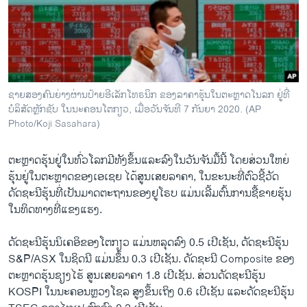
ວິທະຍາສາດ-ເທັກໂນໂລຈີ
ທຸລະກິດ
ພາສາອັງກິດ
ວີດີໂອ
ຊາຍສອງຄົນຍ່າງຜ່ານປ້າຍອີເລັກໂທຣນິກ ຂອງລາຄາຮຸ້ນໃນຕະຫຼາດໂນລກ ຢູ່ທີ່
ສຽງ
ບໍລິສັດຫຼັກຊັບ ໃນນະຄອນໂຕກຽວ, ເມື່ອວັນຈັນທີ 7 ກັນຍາ 2020. (AP
Photo/Koji Sasahara)
ລາຍການກະຈາຍສຽງ
ຕິດຕາມພວກເຮົາ ທີ່
ຕະຫຼາດຮຸ້ນຢູ່ໃນທົ່ວໂລກມີທັງຂຶ້ນແລະລົງໃນວັນຈັນມື້ນີ້ ໂດຍສ່ວນໃຫຍ່
ລາຍງານ
ຮຸ້ນຢູ່ໃນຕະຫຼາດຂອງເອເຊຍ ໄດ້ສູນເສຍລາຄາ, ໃນຂະນະທີ່ຕົວຊີ້ວັດ
ດັດຊະນີຮຸ້ນທີ່ເປັນມາດຕະຖານຂອງຢູໂຣບ ແມ່ນເລີ້ມຕົ້ນການຊື້ຂາຍຮຸ້ນ
ໃນທິດທາງທີ່ແຂງແຮງ.
ພາສາຕ່າງໆ
ດັດຊະນີຮຸ້ນນິເຄອິຂອງໂຕກຽວ ແມ່ນຫລຸດລົງ 0.5 ເປີເຊັນ, ດັດຊະນີຮຸ້ນ
S&P/ASX ໃນຊິດນີ ແມ່ນຂຶ້ນ 0.3 ເປີເຊັນ. ດັດຊະນີ Composite ຂອງ
ຕະຫຼາດຮຸ້ນຊຽງໄຮ້ ສູນເສຍລາຄາ 1.8 ເປີເຊັນ. ສ່ວນດັດຊະນີຮຸ້ນ
KOSPI ໃນນະຄອນຫຼວງໂຊລ ສູງຂຶ້ນເຖິງ 0.6 ເປີເຊັນ ແລະດັດຊະນີຮຸ້ນ