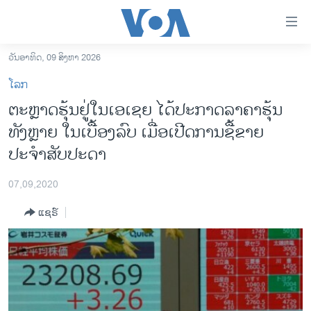
ລິ້ງ
ສຳຫລັບ
ເຂົ້າ
ວັນອາທິດ, 09 ສິງຫາ 2026
ຫາ
ໂຮມເພຈ
ໂລກ
ຂ້າມ
ລາວ
ຕະຫຼາດຮຸ້ນຢູ່ໃນເອເຊຍ ໄດ້ປະກາດລາຄາຮຸ້ນ
ຂ້າມ
ອາເມຣິກາ
ທັງຫຼາຍ ໃນເບື້ອງລົບ ເມື່ອເປີດການຊື້ຂາຍ
ຂ້າມ
ໄປ
ການເລືອກຕັ້ງ ປະທານາທີບໍດີ ສະຫະລັດ 2024
ປະຈຳສັບປະດາ
ຫາ
ຂ່າວ​ຈີນ
ຊອກ
07,09,2020
ຄົ້ນ
ໂລກ
ແຊຣ໌
ເອເຊຍ
ອິດສະຫຼະພາບດ້ານການຂ່າວ
ຊີວິດຊາວລາວ
ຊຸມຊົນຊາວລາວ