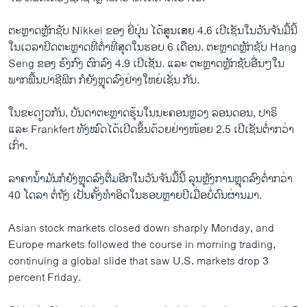
ຕະຫຼາດ​ຫຼັກ​ຊັບ Nikkei ຂອງ ຍີ່​ປຸ່ນ ​ໄດ້​ສູນ​ເສຍ 4.6 ​ເປີ​ເຊັນ​ໃນ​ວັນ​ຈັນ​ມື້​ນີ້
ໃນ​ເວລາ​ປິດ​ຕະຫຼາດ​ທີ່​ຕ່ຳ​ທີ່​ສຸດ​ໃນ​ຮອບ 6 ​ເດືອນ. ຕະຫຼາດ​ຫຼັກ​ຊັບ Hang
Seng ຂອງ ຮົງ​ກົງ ຕົກລົງ 4.9 ​ເປີ​ເຊັນ. ​ແລະ ຕະຫຼາດ​ຫຼັກ​ຊັບ​ອື່ນໆ​ໃນ​
ພາກ​ພື້ນ​ປາຊີ​ຟິກ ກໍ​ຍັງຫຼຸດ​ລົງ​ຢ່າງໃຫຍ່​ເຊັ່​ນ ກັນ.
​ໃນ​ຂະ​ດຽວ​ກັນ, ບັນດາ​ຕະຫຼາດ​ຮຸ້ນ​ໃນ​ນະຄອນຫຼວງ ລອນດອນ, ປາຣິ ​
ແລະ Frankfert ທັງ​ໝົດ​ໄດ້​ເປີດຂຶ້ນ​ດ້ວຍຢ່າງ​ໜ້ອຍ 2.5 ​ເປີ​ເຊັນ​ຕ່ຳ​ກວ່າ​
ເກົ່າ.
ລາ​ຄາ​ນ້ຳມັນ​ກໍ​ຍັງ​ຫຼຸດ​ລົງຕື່ມ​ອີກໃນ​ວັນ​ຈັນ​ມື້​ນີ້ ລຸນ​ຫຼັງການຫຼຸດ​ລົງຕ່ຳ​ກວ່າ
40 ​ໂດ​ລາ ຕໍ່ຖັງ ເປັນ​ຄັ້ງ​ທຳ​ອິດ​ໃນ​ຮອບ​ຫຼາຍ​ປີເມື່ອ​ບໍ່​ດົນ​ຜ່າ​ນມາ.
Asian stock markets closed down sharply Monday, and
Europe markets followed the course in morning trading,
continuing a global slide that saw U.S. markets drop 3
percent Friday.