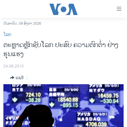
ລິ້ງ
ສຳຫລັບ
ເຂົ້າ
ວັນອາທິດ, 09 ສິງຫາ 2026
ຫາ
ໂຮມເພຈ
ໂລກ
ຂ້າມ
ລາວ
ຕະຫຼາດຫຼັກຊັບໂລກ ປະສົບ ຄວາມຕົກຕ່ຳ ຢ່າງ
ຂ້າມ
ອາເມຣິກາ
ຮຸນແຮງ
ຂ້າມ
ໄປ
ການເລືອກຕັ້ງ ປະທານາທີບໍດີ ສະຫະລັດ 2024
ຫາ
24,08,2015
ຂ່າວ​ຈີນ
ຊອກ
ແຊຣ໌
ຄົ້ນ
ໂລກ
ເອເຊຍ
ອິດສະຫຼະພາບດ້ານການຂ່າວ
ຊີວິດຊາວລາວ
ຊຸມຊົນຊາວລາວ