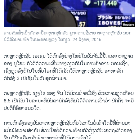
ວິທະຍາສາດ-ເທັກໂນໂລຈີ
ທຸລະກິດ
ພາສາອັງກິດ
ຊາຍຄົນໜຶ່ງເບິ່ງດັດສະນີຕະຫຼາດຫຼັກຊັບ ຢູ່ກະດານຊື້ຂາຍ ຕະຫຼາດຫຼັກຊັບ ນອກ
ວີດີໂອ
ບໍລິສັດນາຍໜ້າ ໃນນະຄອນຫຼວງ ໂຕກຽວ. 24 ສິງຫາ, 2015.
ສຽງ
ຕະຫຼາດ​ຫຼັກ​ຊັບ ​ເອ​ເຊຍ ​ໄດ້​ຕົກລົງ​ຢ່າງໃຫຍ່ໃນ​ວັນ​ຈັນ​ມື້​ນີ້, ​ແລະ ຕະຫຼາດ​
ລາຍການກະຈາຍສຽງ
ຂອງ ຢູ​ໂຣບ ກໍ​ໄດ້​ຕິດຕາມ​ເສັ້ນທາງ​ດຽວ​ກັນໃນ​ການ​ຄ້າ​ຂາ​ຍ ຕອນ​ເຊົ້າ, ​
ຕິດຕາມພວກເຮົາ ທີ່
ເຊິ່ງ​ຫຼຸ​ດລົງ​ຕໍ່​ໄປໃນທົ່ວໂລກ​ທີ່​ໄດ້ເຮັດ​ໃຫ້​ຕະຫຼາດ​ຫຼັກ​ຊັບ ສະຫະລັດ
ລາຍງານ
ຕົກລົງ 3 ເປີ​ເຊັນ​ໃນ​ວັນ​ສຸກຜ່ານ​ມາ.
ຕະຫຼາດຫຼັກ​ຊັບ ຊຽງ​ໄຮ ຂອງ ຈີນ ​ໄດ້​ມ້ວນທ້າຍ​ມື້ລົງ​ ດ້ວຍ​ການ​ຫຼຸດ​ເກືອ​ບ
ພາສາຕ່າງໆ
8.5 ​ເປີ​ເ​ຊັນ ​ໃນ​ຂະນະ​ທີ່​ບັນ​ດາ​ນັກ​ລົງທຶນ​ໄດ້ຕິດ​ຕາມເບິ່ງ​ວ່າ ປັກ​ກິ່ງ ​ຈະ​ມີ​
ປະຕິກິລິຍາ​ແນວໃດ.
ການ​ຕົກລົງຂອງ​ບັນດາ​ຕະຫຼາດ​ຫຼັກ​ຊັບທົ່ວ​ໂລກ​ໃນ​ບໍ່​ເທົ່າໃດ​ມື້​ທີ່​ຜ່ານ​ມາ
ແມ່ນມີ​ຄວາ​ມສຳຄັນ ສ່ວນ​ໃຫຍ່​ຕໍ່​ຄວາມ​ຢ້ານ​ກົວກ່ຽວ​ກັບ​ເສດຖະກິດ​ຂອງ
ຈີນ ທີ່​ຝືດເຄື​ອງຊັກຊ້າ​ຫຼາຍ​ກວ່າ​ທີ່​ໄດ້​ຄາດເອົາ​ໄວ້.