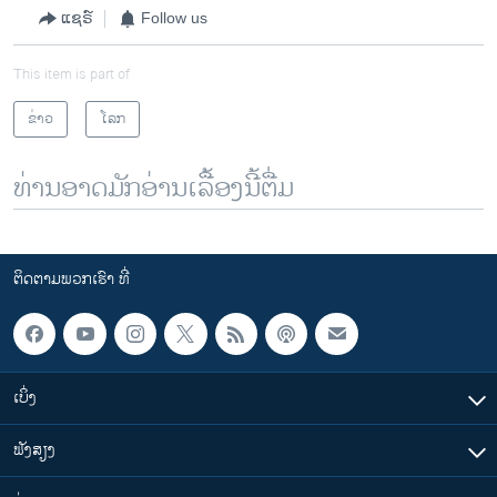
ແຊຣ໌
Follow us
This item is part of
ຂ່າວ
ໂລກ
ທ່ານອາດມັກອ່ານເລື້ອງນີ້ຕື່ມ
ຕິດຕາມພວກເຮົາ ທີ່
ເບິ່ງ
ຟັງສຽງ