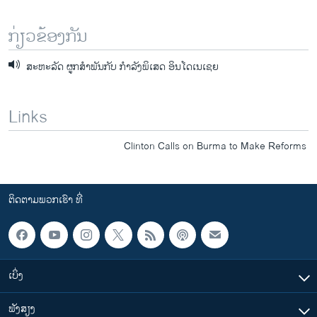
ກ່ຽວຂ້ອງກັນ
ສະຫະລັດ ຜູກສຳພັນກັບ ກຳລັງພິເສດ ອິນໂດເນເຊຍ
Links
Clinton Calls on Burma to Make Reforms
ຕິດຕາມພວກເຮົາ ທີ່
ເບິ່ງ
ຟັງສຽງ