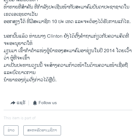
ທ້າທາຍທີ່ສຳຄັນ ທີ່ກຳລັງປະເຊີນໜ້າກັບສະມາຄົມບັນດາປະຊາຊາດໃນ
ເຂດເອເຊຍຕາເວັນ
ອອກສຽງໃຕ້ ທີ່ມີສະມາຊິກ 10 ປະ ເທດ ແລະຈະຕ້ອງໄດ້ຮັບການແກ້ໄຂ.
ນອກນັ້ນແລ້ວ ທ່ານນາງ Clinton ຍັງໄດ້ຕັ້ງຄຳຖາມກ່ຽວກັບຄວາມຄິດທີ່
ຈະອະນຸຍາດໃຫ້
ມຽນມາ ເຂົ້າກຳຕຳແໜ່ງຜູ້ນຳຂອງສະມາຄົມອາຊ່ຽນໃນປີ 2014 ໂດຍເວົ້າ
ວ່າ ຜູ້ທີ່ຈະເຂົ້າ
ມາເປັນປະທານວຽນນີ້ ຈະສ້າງຄວາມກ້າວໜ້າໃນດ້ານຄວາມໜ້າເຊື່ອຖື
ແລະບົດບາດການ
ນຳພາຂອງກຸ່ມດັ່ງກ່າວໄດ້ຫຼືບໍ່.
ແຊຣ໌
Follow us
This item is part of
ຂ່າວ
ສະຫະລັດອາເມຣິກາ