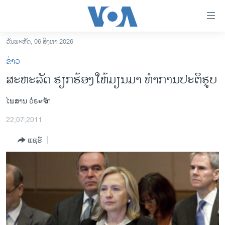
ລິ້ງ
ສຳຫລັບ
ເຂົ້າ
ວັນພະຫັດ, 06 ສິງຫາ 2026
ຫາ
ໂຮມເພຈ
ຂ່າວ
ຂ້າມ
ລາວ
ສະຫະລັດ ຮຽກຮ້ອງໃຫ້ມຽນມາ ທຳການປະຕິຮູບ
ຂ້າມ
ອາເມຣິກາ
ຂ້າມ
ໄພສານ ວໍຣະຈັກ
ໄປ
ການເລືອກຕັ້ງ ປະທານາທີບໍດີ ສະຫະລັດ 2024
ຫາ
22,07,2011
ຂ່າວ​ຈີນ
ຊອກ
ຄົ້ນ
ແຊຣ໌
ໂລກ
ເອເຊຍ
ອິດສະຫຼະພາບດ້ານການຂ່າວ
ຊີວິດຊາວລາວ
ຊຸມຊົນຊາວລາວ