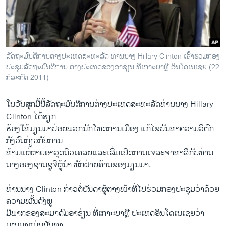
ວິທະຍາສາດ-ເທັກໂນໂລຈີ
ທຸລະກິດ
ພາສາອັງກິດ
ລັດຖະມົນຕີການຕ່າງປະເທດສະຫະລັດ ທ່ານນາງ Hillary Clinton ເຂົ້າຮ່ວມກອງ
ວີດີໂອ
ປະຊຸມລັດຖະມົນຕີການ ຕ່າງປະເທດຂອງອາຊ່ຽນ ທີ່ເກາະບາຫຼີ ອິນໂດເນເຊຍ (22
ກໍລະກົດ 2011)
ສຽງ
ລາຍການກະຈາຍສຽງ
ໃນວັນສຸກມື້ນີ້ລັດຖະມົນຕີການຕ່າງປະເທດສະຫະລັດທ່ານນາງ Hillary
ຕິດຕາມພວກເຮົາ ທີ່
Clinton ໄດ້ຮຽກ
ລາຍງານ
ຮ້ອງໃຫ້ມຽນມາປ່ອຍພວກນັກໂທດການເມືອງ ແກ້ໄຂບັນຫາຄວາມວິຕົກ
ກັງວົນກ່ຽວກັບການ
ຫ້າມແຜ່ຜາຍອາວຸດນິວເຄລຍແລະເລີ່ມເປີດການເຈລະຈາຫາລືກັບທ່ານ
ພາສາຕ່າງໆ
ນາງອອງຊານຊູຈີຜູ້ນຳ ພັກຝ່າຍຄ້ານຂອງມຽນມາ.
ທ່ານນາງ Clinton ກ່າວຕໍ່ບັນດາຜູ້ຕາງໜ້າທີ່ໄປຮ່ວມກອງປະຊຸມວ່າດ້ວຍ
ຄວາມໝັ້ນຄົງພູ
ມີພາກຂອງສະມາຄົມອາຊ່ຽນ ທີ່ເກາະບາຫຼີ ປະເທດອິນໂດເນເຊຍວ່າ
ມຽນມາແມ່ນບັນຫາ