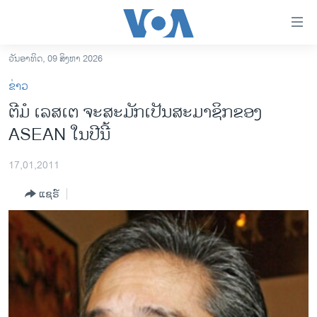
ລິ້ງ
ສຳຫລັບ
ເຂົ້າ
ວັນອາທິດ, 09 ສິງຫາ 2026
ຫາ
ໂຮມເພຈ
ຂ່າວ
ຂ້າມ
ລາວ
ຕີ​ມໍ ​ເລ​ສ​ເຕ ຈະສະມັກເປັນສະມາຊິກຂອງ​​
ຂ້າມ
ອາເມຣິກາ
ASEAN ໃນປີນີ້
ຂ້າມ
ໄປ
ການເລືອກຕັ້ງ ປະທານາທີບໍດີ ສະຫະລັດ 2024
ຫາ
17,01,2011
ຂ່າວ​ຈີນ
ຊອກ
ແຊຣ໌
ຄົ້ນ
ໂລກ
ເອເຊຍ
ອິດສະຫຼະພາບດ້ານການຂ່າວ
ຊີວິດຊາວລາວ
ຊຸມຊົນຊາວລາວ