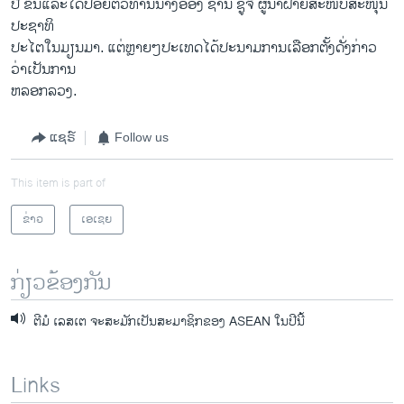
ປີ ຂຶ້ນ​ແລະ​ໄດ້ປ່ອຍຕົວທ່ານນາງອອງ ຊານ ຊູຈີ ຜູ້ນໍາຝ່າຍ​ສະໜັບສະໜຸນ​
ປະຊາທິ
ປະ​ໄຕ​ໃນມຽນມາ. ​ແຕ່ຫຼາຍໆປະເທດໄດ້ປະນາມການເລືອກຕັ້ງດັ່ງກ່າວ
ວ່າເປັນການ
ຫລອກ​ລວງ.
ແຊຣ໌
Follow us
This item is part of
ຂ່າວ
ເອເຊຍ
ກ່ຽວຂ້ອງກັນ
ຕີ​ມໍ ​ເລ​ສ​ເຕ ຈະສະມັກເປັນສະມາຊິກຂອງ​​ ASEAN ໃນປີນີ້
Links