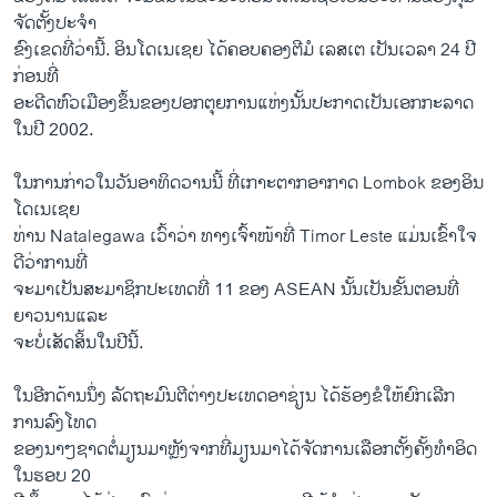
ຈັດ​ຕັ້ງປະ​ຈໍາ
ຂົງ​ເຂດ​ທີ່​ວ່າ​ນີ້. ອິນໂດເນເຊຍ ໄດ້ຄອບຄອງຕີ​ມໍ ​ເລ​ສ​ເຕ ເປັນເວລາ 24 ປີ
ກ່ອນທີ່
ອະດີດ​ຫົວເມືອງຂຶ້ນຂອງປອກຕຸຍການ​ແຫ່ງ​ນັ້ນປະກາດເປັນເອກກະລາດ
ໃນປີ 2002.
ໃນ​ການ​ກ່າວໃນວັນອາທິດວານນີ້ ທີ່ເກາະຕາກ​ອາກາດ Lombok ຂອງ​ອິນ​
ໂດ​ເນ​ເຊຍ
ທ່ານ Natalegawa ​ເວົ້າວ່າ ທາງເຈົ້າໜ້າທີ່ Timor Leste ແມ່ນເຂົ້າໃຈ
ດີວ່າການທີ່​
ຈະ​ມາເປັນສະມາຊິກປະເທດທີ່ 11 ຂອງ ASEAN ນັ້ນເປັນຂັ້ນຕອນທີ່​
ຍາວ​ນານແລະ
ຈະບໍ່ເສັດສິ້ນໃນປີນີ້.
ໃນອີກດ້ານນຶ່ງ ລັດຖະມົນຕີຕ່າງປະເທດອາ​ຊ່ຽນ ໄດ້ຮ້ອງຂໍໃຫ້ຍົກເລີກ
ການລົງໂທດ
ຂອງນາໆຊາດຕໍ່ມຽນມາຫຼັງຈາກທີ່ມຽນມາໄດ້ຈັດການເລືອກຕັ້ງຄັ້ງທໍາອິດ
ໃນຮອບ 20