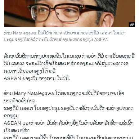
ວິທະຍາສາດ-ເທັກໂນໂລຈີ
ທຸລະກິດ
ພາສາອັງກິດ
ທ່ານ Natalegawa ຍິນດີນໍາ​ການ​ຈະເອົາບາດກ້າວຂອງຕີ​ມໍ ​ເລ​ສ​ເຕ ໃນກອງ
ວີດີໂອ
ປະຊຸມຂອງບັນດາ​ລັດຖະມົນຕີການຕ່າງປະເທດຂອງກຸ່ມ ASEAN
ສຽງ
ລັດຖະມົນຕີການຕ່າງປະເທດອິນໂດເນເຊຍ ກ່າວວ່າ ຕີ​ມໍ ຕາ​ເວັນ​ອອກຫລື​
ລາຍການກະຈາຍສຽງ
ຕີ​ມໍ ​ເລ​ສ​ເຕ ຈະສະມັກເຂົ້າເປັນສະມາຊິກຂອງສະມາຄົມ​ກຸ່ມ​ປະ​ເທດ​ເອ​
ຕິດຕາມພວກເຮົາ ທີ່
ເຊຍຕາ​ເວັນ​ອອກສຽງໃຕ້ ຫລື
ລາຍງານ
ASEAN ຢ່າງ​ເປັນ​ທາງ​ການ ໃນປີນີ້.
ທ່ານ Marty Natalegawa ໄດ້ສະ​ແດ​ງຄວາມຍິນດີນໍາ​ການ​ຈະເອົາ
ພາສາຕ່າງໆ
ບາດກ້າວດັ່ງກ່າວ
ຂອງຕີ​ມໍ ​ເລ​ສ​ເຕ ໃນກອງປະຊຸມຂອງບັນດາ​ລັດຖະມົນຕີການຕ່າງປະເທດ
ຂອງກຸ່ມ
ASEAN ແລະກ່າວວ່າ ມັນສໍາ​ຄັນຢ່າງຍິ່ງໃນດ້ານສັນຍາລັກທີ່ການຂໍ​ເຂົ້າ
ເປັນສະມາຊິກ
ຂອງ​ຕີ​ມໍ ​ເລ​ສ​ເຕ ຈະ​ມີ​ຂຶ້ນໃນຂະນະທີ່ອິນໂດເນເຊຍເປັນປະທານຂອງກຸ່ມ