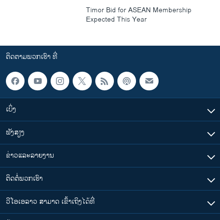
Timor Bid for ASEAN Membership
Expected This Year
ຕິດຕາມພວກເຮົາ ທີ່
ເບິ່ງ
ຟັງສຽງ
ຂ່າວແລະລາຍງານ
ຕິດຕໍ່ພວກເຮົາ
ວີໂອເອລາວ ສາມາດ ເຂົ້າເຖິງໄດ້ທີ່