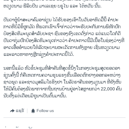
ຫວຽດນາມ ຟິລິບ​ປິນ ມາ​ເລ​ເຊຍ ບຣູ​ໄນ ​ແລະ ​ໄຕ້​ຫວັນ ນັ້ນ.
ບັນດາ​ຜູ້​ນໍາສະມາຄົມ​ອາ​ຊ່ຽນ ​ໄດ້​ຮັບຮອງ​ເອົາ​ໃນ​ວັນ​ອາທິດ​ມື້​ນີ້ ຄໍາ​ປະ
ກາດ​ທີ່​ບໍ່​ມີ​ຂໍ້​ຜູກ​ມັດ ທີ່​ພວກ​ເຂົາ​ເຈົ້າກ່າວ​ວ່າ​ຈະ​ຮັບປະກັນ​ການພິທັກ​ປົກ​
ປ້ອງ​ສິດທິ​ມະນຸດ​ສໍາລັບ​ປະຊາ ຊົນ​ຂອງ​ຂົງ​ເຂດ​ດັ່ງກ່າວ ​ແຕ່​ແນວ​ໃດ​ກໍ​ດີ
ບັນດາ​ກຸ່ມ​ປົກ​ປ້ອງສິດທິ​ມະນຸດກ່າວ​ວ່າ ຄໍາ​ປະກາດ​ນີ້​ມີເນື້ອ​ໃນ​ຊ່ອງ​ວ່າງ​ທີ່​
ອາດ​ເອື້​ອອໍານວຍ​ໃຫ້​ລັດຖະບານ​ຜະ​ເດັດ​ການ​ທັງຫຼາຍ ​ເຊັ່ນ​ຫວຽດນາມ ​
ແລະ​ລາວຫາ​ທາງຫຼີກລ່ຽງຄຳ​ປະກາດ​ນີ້​ໄດ້.
ນອກ​ນີ້​ແລ້ວ ຫົວ​ຂໍ້​ປະຊຸມ​ທີ່ສໍາຄັນທີ່​ສຸດຂໍ້​ນຶ່ງ​ໃນ​ກອງ​ປະຊຸມ​ສຸດ​ຍອດ​ອາ​
ຊ່ຽນ​ຄັ້ງ​ນີ້ ກໍຄື​ເຫດການ​ຄວາມ​ຮຸນ​ແຮງຂັ້ນ​ເລືອດ​ຕົກ​ຢາງ​ອອກ​ລະຫວ່າງ​
ຊາວ​ພຸດ ​ແລະ​ຊາວມຸສລິ​ມ​ໂຣຮິງ​ຢາ​ ​ໃນ​ລັດຣາຄີ​ນຂອງ​ມຽນມາ ທີ່​ຍັງ​ຜົນ​
ໃຫ້​ມີຄົນ​ຕ້ອງ​ພັດ​ພາກ​ຈາກ​ຖິ່ນຖານ​ບ້ານ​ຢູ່​ອາໄສຫຼາຍກວ່າ 22,000 ຄົນ
ນັບ​ຕັ້ງ​ແຕ່​ເດືອນມິຖຸນາ​ເປັນ​ຕົ້ນ​ມາ​ນັ້ນ.
ແຊຣ໌
Follow us