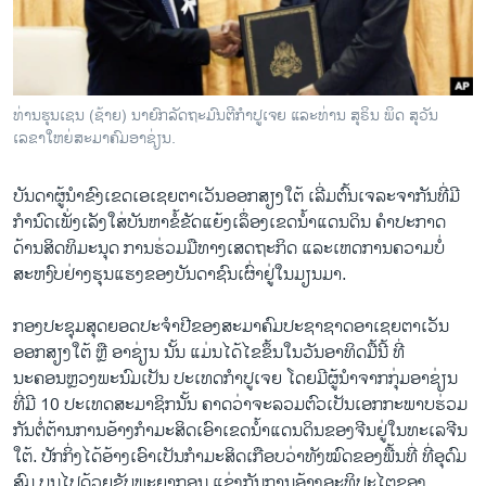
ວິທະຍາສາດ-ເທັກໂນໂລຈີ
ທຸລະກິດ
ພາສາອັງກິດ
ທ່ານຮຸນເຊນ (ຊ້າຍ) ນາຍົກລັດຖະມົນຕີກໍາປູເຈຍ ແລະທ່ານ ສຸຣິນ ພິດ ສຸວັນ
ວີດີໂອ
ເລຂາໃຫຍ່ສະມາຄົມອາຊ່ຽນ.
ສຽງ
ບັນດາ​ຜູ້​ນໍາ​ຂົງ​ເຂດ​ເອ​ເຊຍ​ຕາ​ເວັນ​ອອກສຽງ​ໃຕ້ ​ເລີ່​ມຕົ້ນ​ເຈລະຈາ​ກັນ​ທີ່​ມີ​
ລາຍການກະຈາຍສຽງ
ກຳນົດເພັ່ງ​ເລັງ​ໃສ່ບັນ​ຫາ​ຂໍ້​ຂັດ​ແຍ້​ງ​ເລຶ່ອງ​ເຂດນໍ້າ​ແດນ​ດິນ ​ຄຳ​ປະກາດ
ຕິດຕາມພວກເຮົາ ທີ່
ດ້ານ​ສິດທິ​ມະນຸດ ການ​ຮ່ວມ​ມື​ທາງ​ເສດຖະກິດ ແລະ​ເຫດການ​ຄວາມ​ບໍ່
ລາຍງານ
ສະຫງົບ​ຢ່າງ​ຮຸນ​ແຮງ​ຂອງບັນດາ​ຊົນ​ເຜົ່າ​ຢູ່​ໃນ​ມຽນມາ.
ກອງ​ປະຊຸມ​ສຸດ​ຍອດ​ປະ​ຈໍາປີ​ຂອງ​ສະມາຄົມ​ປະຊາ​ຊາດ​ອາ​ເຊຍ​ຕາ​ເວັນ​
ພາສາຕ່າງໆ
ອອກສຽງ​ໃຕ້ ຫຼື ອາ​ຊ່ຽນ ນັ້ນ ​ແມ່ນ​ໄດ້​ໄຂ​ຂຶ້ນ​ໃນ​ວັນ​ອາທິດ​ມື້​ນີ້ ທີ່​
ນະຄອນຫຼວງພະນົມ​ເປັນ​ ປະ​ເທດ​ກໍາປູ​ເຈ​ຍ ​ໂດຍ​ມີ​ຜູ້​ນໍາ​ຈາກ​ກຸ່ມ​ອາ​ຊ່ຽນ
ທີ່​ມີ 10 ປະ​ເທດ​ສະມາຊິກ​ນັ້ນ ຄາດ​ວ່າຈະ​ລວມຕົວ​ເປັນ​ເອກ​ກະພາບຮ່ວມ​
ກັນ​ຕໍ່ຕ້ານ​ການ​ອ້າງກຳມະສິດ​ເອົາ​ເຂດ​ນໍ້າ​ແດນ​ດິນ​ຂອງ​ຈີນ​ຢູ່​ໃນ​ທະ​ເລ​ຈີນ​
ໃຕ້. ປັກ​ກິ່ງ​ໄດ້​ອ້າງ​ເອົາ​ເປັນ​ກໍາມະສິດເກືອບ​ວ່າ​ທັງ​ໝົດຂອງ​ພື້ນ​ທີ່​ ທີ່​ອຸດົມ
ສົມ ບູນ​ໄປດ້ວຍ​ຊັ​ບພະຍາກອນ ​ແຂ່ງ​ກັນ​ການ​ອ້າງ​ອະທິປະ​ໄຕຂອງ​