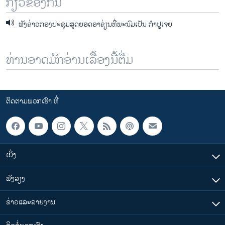
ກ່ຽວຂ້ອງກັນ
ຟັງຂ່າວກອງປະຊຸມສຸດຍອດອາຊ່ຽນທີ່ພະນົມເປັນ ກໍາປູເຈຍ
ທ່ານອາດມັກອ່ານເລື້ອງນີ້ຕື່ມ
ຕິດຕາມພວກເຮົາ ທີ່
ເບິ່ງ
ຟັງສຽງ
ຂ່າວແລະລາຍງານ