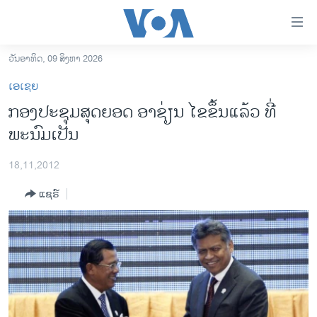
ລິ້ງ
ສຳຫລັບ
ເຂົ້າ
ວັນອາທິດ, 09 ສິງຫາ 2026
ຫາ
ໂຮມເພຈ
ເອເຊຍ
ຂ້າມ
ລາວ
ກອງປະຊຸມສຸດຍອດ ອາຊ່ຽນ ໄຂຂຶ້ນແລ້ວ ທີ່
ຂ້າມ
ອາເມຣິກາ
ພະນົມເປັນ
ຂ້າມ
ໄປ
ການເລືອກຕັ້ງ ປະທານາທີບໍດີ ສະຫະລັດ 2024
ຫາ
18,11,2012
ຂ່າວ​ຈີນ
ຊອກ
ແຊຣ໌
ຄົ້ນ
ໂລກ
ເອເຊຍ
ອິດສະຫຼະພາບດ້ານການຂ່າວ
ຊີວິດຊາວລາວ
ຊຸມຊົນຊາວລາວ