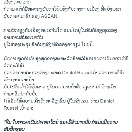
ເລື້ອງຕະຫລາດ​
ກໍ​ຕາມ ​ແຕ່ກໍ​ມີ​ຫລາຍໆ​ບັນຫາໂຕ້​ແຍ້​ງກັນທາງ​ການເມືອງ ທີ່​ແບ່ງ​ແຍກ​
ບັນດາ​ສະມາຊິກ​ຂອງ ASEAN.
ການ​ຜິດ​ຖຽງ​ກັນ​ເລື້ອງ​ທະ​ເລ​ຈີນ​ໃຕ້ ​ແມ່ນໄດ້ຢູ່​ໃນ​ອັນ​ດັບ​ສູງ​ສຸດ​ຂອງ​
ລາຍການ​ສົນທະນາກັນ
ຢູ່​ໃນ​ກອງ​ປະຊຸມ​ສຳຄັນໆ​ທັງ​ໝົດ​ຂອງ​ອາ​ຊ່ຽນ ​ໃນ​ປີ​ນີ້.
ນັກ​ການ​ທູດ​ອັນ​ດັບ​ສູງ​ສຸດ​ຂອງ​ສະຫະລັດ​ສຳ​ຫລັບ​ເອ​ເຊຍ​ຕາ​ເວັນ​ອອກ ກໍຄື​
ລັດ​ຖະມົນຕີ
ຊ່ວຍ​ວ່າການ​ກະຊວງ​ຕ່າງປະ​ເທດ Daniel Russel ກ່າວ​ວ່າ ການ​ທີ່​ຈີນ
ເອົາ​ຖານ​ເຈາະນ້ຳ
ມັນ​ໄປຕິດ​ຕັ້ງ​ໄວ້ຊົ່ວຄາວ ຢູ່​ໃນເຂດ​ນ່ານນ້ຳ​ທີ່​ຫວຽດນາມ​ກໍອ້າງ​ເອົາ​
ກຳມະສິດ​ນຳ​ກັນ​ນັ້ນ
ໄດ້​ເຮັດ​ໃຫ້​ຄວາມ​ເຄັ່ງ​ຕຶງທະວີ​ສູງ​ຂຶ້ນ ຢູ່​ໃນ​ຂົງ​ເຂດ. ທ່ານ Daniel
Russel ​ເວົ້າ​ວ່າ:
“ຈີນ ​ໃນ​ຖານະ​ເປັນ​ປະ​ເທດໃຫຍ່ ​ແລະ​ມີ​ອຳ​ນາດ​ນັ້ນ ກໍ​ແມ່ນ​ມີ​ຄວາມ​
ຮັບຜິດຊອບ​