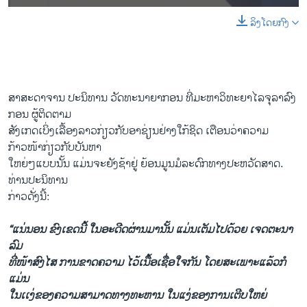
ລິງໂດຍກົງ
ສາສະດາ​ຈານ ປະ​ນິທານ ວັດທະນາ​ຍາກ​ອນ ທີ່​ມະຫາວິທະຍາ​ໄລ​ຈຸລາ​ລົງ
ກອນ ຜູ້ຕິດຕາມ​
ສັງ​ເກດ​ເບິ່ງ​ເລື້ອງ​ລາວ​ກ່ຽວ​ກັບ​ອາ​ຊ່ຽນ​ຢ່າງ​ໃກ້ຊິດ ​ເຕືອນ​ວ່າຄວາມ​
ກ້າວໜ້າ​ກ່ຽວກັບບັນຫາ
ໃຫຍ່ໆແບບນັ້ນ ​ແມ່ນ​ຈະຍັງ​ຊ້າ​ຢູ່​ ຍ້ອນ​ມູນ​ມໍລະດົກ​ທາງ​ປະຫວັດສາດ.
ທ່ານປະ​ນິທານ
ກ່າວ​ດັ່ງນີ້:
“​ແນ່ນອນ ຂົງ​ເຂດ​ນີ້ ​ໃນ​ອະດີດ​ຜ່ານ​ມາ​ນັ້ນ ​ແມ່ນ​ເຕັມ​ໄປ​ດ້ວຍ ​ເຈດ​ຕະນາ​
ລົມ​
ທີ່​ໜ້າ​ສົງ​ໄສ ການ​ຂາດ​ຄວາມ ​ໄວ້​ເນື້ອ​ເຊື່ອ​ໃຈ​ກັນ ​ໂດຍ​ສະ​ເພາະ​ແລ້ວ​ກໍ​
ແມ່ນ​
ໃນເ​ເງ່ຂອງ​ຄວາມ​ສາມາດທາງ​ທະຫານ ​ໃນ​ແງ່​ຂອງ​ການ​ເຕີບ​ໃຫຍ່​