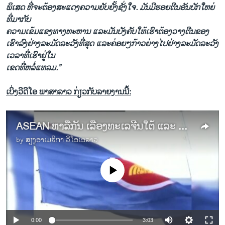
ພິ​ເສດ ທີ່​ຈະ​ຕ້ອງ​ສະ​ແດງ​ຄວາມ​ຍັບ​ຍັ້ງ​ຊັ່ງໃຈ. ມັນ​ມີ​ຮອຍ​ຕີນ​ອັນ​ບັກ​ໃຫຍ່
ທີ່​ມາ​ກັບ
ຄວາມ​ເຂ້​ມ​ແຂງ​ທາງ​ທະຫານ ​ແລະ​ມັນ​ບັງຄັບ​ໃຫ້​ເຮົາ​ຕ້ອງ​ວາງ​ຕີນ​ຂອງ​
ເຮົາ​ລົງຢ່າງ​ລະມັດລະວັງ​ທີ່​ສຸດ ​ແລະ​ຄ່ອຍໆ​ກ້າວ​ຍ່າງ​ໄປ​ຢ່າງລະມັດລະວັງ
​ເວລາ​ທີ່​ເຮົາ​ຢູ່​ໃນ
​ເຂດ​ທີ່​ຫລໍ່​ແຫລມ.”
ເບິ່ງວີດີໂອ ພາສາລາວ ກ່ຽວກັບລາຍງານນີ້:
ASEAN ຫາລືກັນ ເລື້ອງທະເລຈີນໃຕ້ ແລະ ບັນຫາອື່ນໆ ຢູ່ມຽນມາ
by
ສຽງອາເມຣິກາ ວີໂອເອລາວ
No media source currently available
0:00
3:03