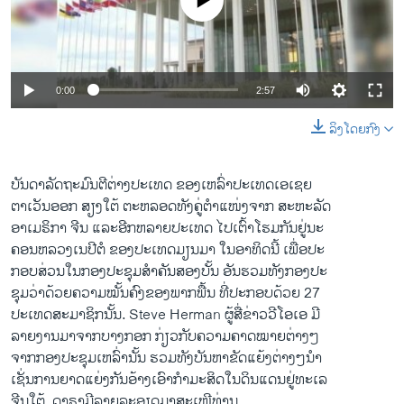
No media source currently available
ວິທະຍາສາດ-ເທັກໂນໂລຈີ
ທຸລະກິດ
ພາສາອັງກິດ
0:00
2:57
ວີດີໂອ
ລິງໂດຍກົງ
ສຽງ
ລາຍການກະຈາຍສຽງ
ບັນດາ​ລັດຖະມົນຕີ​ຕ່າງປະ​ເທດ​ ຂອງ​ເຫລົ່າ​ປະ​ເທດ​ເອ​ເຊຍ
ຕິດຕາມພວກເຮົາ ທີ່
​ຕາ​ເວັນ​ອອກ ສຽງ​ໃຕ້ ຕະຫລອດ​ທັງຄູ່​ຕຳ​ແໜ່​ງຈາກ ສະຫະລັດ​
ລາຍງານ
ອາ​ເມຣິກາ ຈີນ ​ແລະອີກ​ຫລາຍ​ປະ​ເທດ ​ໄປ​ເຕົ້າ​ໂຮມ​ກັນ​ຢູ່​ນະ
ຄອນຫລວງ​ເນ​ປີ​ຕໍ ຂອງ​ປະ​ເທດ​ມຽນມາ ​ໃນ​ອາທິດ​ນີ້ ​ເພື່ອ​ປະ
ກອບສ່ວນ​ໃນ​ກອງ​ປະຊຸມ​ສຳຄັນ​ສອງ​ບັ້ນ ອັນ​ຮວມທັງ​ກອງ​ປະ
ພາສາຕ່າງໆ
ຊຸມ​ວ່າ​ດ້ວຍ​ຄວາມ​ໝັ້ນຄົງ​ຂອງພາກ​ພື້ນ ທີ່​ປະກອບ​ດ້ວຍ 27
ປະ​ເທດ​ສະມາຊິກ​ນັ້ນ. Steve Herman ຜູ້​ສື່​ຂ່າວ​ວີ​ໂອ​ເອ ມີ
​ລາຍ​ງານ​ມາ​ຈາກ​ບາງກ​ອກ ກ່ຽວ​ກັບ​ຄວາມ​ຄາດໝາຍ​ຕ່າງໆ​
ຈາກກອງ​ປະຊຸມ​ເຫລົ່າ​ນັ້ນ ຮວມທັງ​ບັນຫາ​ຂັດ​ແຍ້​ງ​ຕ່າງໆນຳ ​
ເຊັ່ນ​ການ​ຍາດແຍ່ງກັນ​ອ້າງ​ເອົາ​ກຳມະສິດ​ໃນ​ດິນແດນ​ຢູ່​ທະ​ເລ
​ຈີນ​ໃຕ້. ​ດາຣາ​ມີ​ລາຍ​ລະອຽດ​ມາສະ​ເໜີ​ທ່ານ.