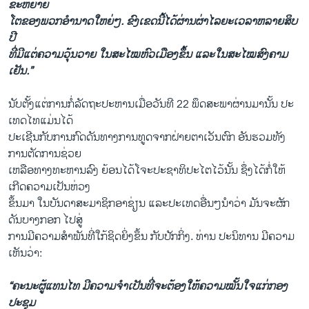
ຂະຫຍາຍ​
ໂຕ​ຂອງ​ພວກ​ອຳນາດ​ໃຫຍ່​ໆ. ຂົງ​ເຂດ​ນີ້​ໄດ້ຜ່ານ​ຜ່າ​ໄລຍະ​ເວລາ​ຫລາຍ​ສິບ​
ປີ
ທີ່​ມີ​
ແຕ່ຄວາມ​ວຸ້ນ​ວາຍ ​ໃນ​ສະ​ໄໝ​ຫົວ​ເມືອງ​ຂຶ້ນ ​ແລະ​ໃນ​ສະ​ໄໝ​ສົງຄາມ​
ເຢັນ.”
ນັບ​ຕັ້ງ​ແຕ່​ການ​ກໍ່​ລັດຖະປະຫານ​ເມື່ອ​ວັນ​ທີ 22 ພຶດສະພາຜ່ານ​ມາ​ນັ້ນ ປະ​
ເທດໄທແມ່ນ​ໄດ້
ປະ​ເຊີນ​ກັບ​ການ​ກົດ​ດັນ​ທາງ​ການ​ທູດຈາກ​ຝ່າຍ​ຕາ​ເວັນ​ຕົກ ອັນ​ຮວມທັງ​
ການ​ຕັດ​ການຊ່ວຍ
​ເຫລືອ​ທາງ​ທະຫານ​ລົງ ຍ້ອນ​ໄດ້​ໂຈະ​ປະຊາທິປະ​ໄຕ​ໄວ້​ນັ້ນ ຊຶ່ງ​ໄດ້​ກໍ່​ໃຫ້​
ເກີດ​ຄວາມ​ເປັນຫ່ວງ
​ຂຶ້ນ​ມາ ​ໃນ​ບັນດາ​ສະມາຊິກ​ອາ​ຊ່ຽນ ​ແລະ​ປະ​ເທດ​ອື່ນໆ​ນຳ​ວ່າ ມັນ​ຈະ​ຜັກ​
ດັນ​ບາງກອກ ​ໄປສູ່
​ການ​ມີ​ຄວາມ​ສຳພັນ​ທີ່​ໃກ້ຊິດ​ຍິ່ງຂຶ້ນ ກັບ​ປັກ​ກິ່ງ. ທ່ານ ປະ​ນິທານ ມີຄວາ​ມ​
ເຫັນ​ວ່າ:
“ຄະນະ​ຜູ້​ແທນ​ໄທ​ ມີ​ຄວາມຈຳ​ເປັນ​ທີ່​ຈະ​ຕ້ອງ​ໃຫ້​ຄວາມໝັ້ນ​ໃຈ​ແກ່​ກອງ​
ປະຊຸມ​