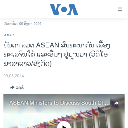
ລິ້ງ
ສຳຫລັບ
ເຂົ້າ
ວັນອາທິດ, 09 ສິງຫາ 2026
ຫາ
ໂຮມເພຈ
ເອເຊຍ
ຂ້າມ
ລາວ
ບັນດາ ລມຕ ASEAN ສົນທະນາກັນ ເລື້ອງ
ຂ້າມ
ອາເມຣິກາ
ທະເລຈີນໃຕ້ ແລະອື່ນໆ ຢູ່ມຽນມາ (ວີດີໂອ
ຂ້າມ
ໄປ
ການເລືອກຕັ້ງ ປະທານາທີບໍດີ ສະຫະລັດ 2024
ພາສາລາວ/ອັງກິດ)
ຫາ
ຂ່າວ​ຈີນ
ຊອກ
09,08,2014
ຄົ້ນ
ໂລກ
ແຊຣ໌
ເອເຊຍ
ອິດສະຫຼະພາບດ້ານການຂ່າວ
ASEAN Ministers to Discuss South China Sea, Other Issues
ຊີວິດຊາວລາວ
ຊຸມຊົນຊາວລາວ