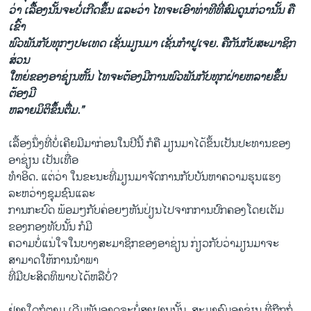
ວ່າ ​ເລື້ອງ​ນັ້ນ​ຈະ​ບໍ່​ເກີດ​ຂຶ້ນ ​ແລະ​ວ່າ ​ໄທ​ຈະ​ເອົາ​ທ່າ​ທີ​ທີ່​ສົມ​ດູ​ນກ່ວາ​ນັ້ນ ຄື​
ເຂົ້າ
​ພົວພັນ​ກັບ​ທຸກໆ​ປະ​ເທດ ​ເຊັ່ນ​ມຽນມາ ​ເຊັ່ນກຳປູ​ເຈຍ. ຄື​ກັນກັບ​ສະມາຊິກ​
ສ່ວນ​
ໃຫຍ່​ຂອງ​ອາ​ຊ່ຽນ​ຫັ້ນ ​ໄທ​ຈະ​ຕ້ອງມີ​ການ​ພົວພັນກັບ​ທຸກ​ຝ່າຍ​ຫລາຍ​ຂຶ້ນ
ຕ້ອງ​ມີ
​ຫລາຍ​ມິ​ຕິ​ຂຶ້ນ​ຕື່ມ.”
​ເລື້ອງ​ນຶ່ງ​ທີ່​ບໍ່​ເຄີຍ​ມີ​ມາ​ກ່ອນ​ໃນ​ປີ​ນີ້ ກໍ​ຄື ມຽນມາ​ໄດ້ຂຶ້ນ​ເປັນ​ປະທານ​ຂອງ
ອາ​ຊ່ຽນ ​ເປັນ​ເທື່ອ
ທຳ​ອິດ. ​ແຕ່​ວ່າ ​ໃນ​ຂະນະ​ທີ່​ມຽນມາຈັດການ​ກັບ​ບັນຫາ​ຄວາມ​ຮຸນ​ແຮງ​
ລະຫວ່າງ​ຊຸ​ມຊົນ​ແລະ​
ການ​ກະບົດ​ ພ້ອມໆ​ກັບ​ຄ່ອຍໆ​ຫັນປ່ຽນ​ໄປ​ຈາກ​ການ​ປົກຄອງ​ໂດຍເຕັມ​
ຂອງ​ກອງທັບ​ນັ້ນ ກໍ​ມີ
ຄວາມ​ບໍ່​ແນ່​ໃຈ​ໃນບາງ​ສະມາຊິກ​ຂອງ​ອາ​ຊ່ຽນ ກ່ຽວ​ກັບ​ວ່າມຽນມາ​ຈະ
ສາມາດ​ໃຫ້ການນຳພາ
ທີ່​ມີ​ປະສິດທິ​ພາບ​ໄດ້​ຫລື​ບໍ່?
ຢ່າງ​ໃດ​ກໍ​ຕາມ ​ເດີມ​ພັນ​ອາດ​ຈະ​ບໍ່​ສູງ​ປານ​ນັ້ນ. ສະມາຄົມ​ອາ​ຊ່ຽນ ທີ່​ຖືກ​ກໍ່​