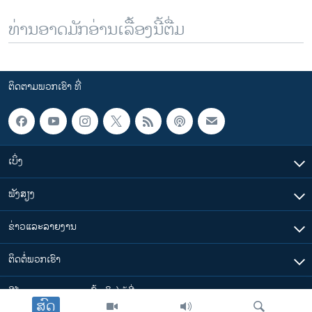
ທ່ານອາດມັກອ່ານເລື້ອງນີ້ຕື່ມ
ຕິດຕາມພວກເຮົາ ທີ່
ເບິ່ງ
ຟັງສຽງ
ຂ່າວແລະລາຍງານ
ຕິດຕໍ່ພວກເຮົາ
ວີໂອເອລາວ ສາມາດ ເຂົ້າເຖິງໄດ້ທີ່
ສົດ