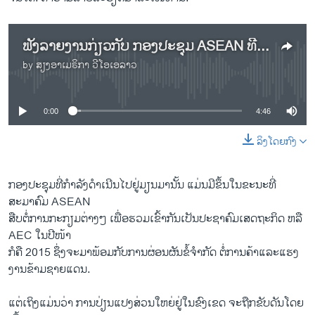
ຟັງລາຍງານກ່ຽວກັບ ກອງປະຊຸມ ASEAN ທີ່ມຽນມາ
by
ສຽງອາເມຣິກາ ວີໂອເອລາວ
No media source currently available
0:00
4:46
ລິງໂດຍກົງ
ກອງ​ປະຊຸມທີ່ກຳລັງດຳເນີນໄປຢູ່​ມຽນມາ​ນັ້ນ ​ແມ່ນ​ມີ​ຂຶ້ນ​ໃນຂະ​ນະ​ທີ່
ສະມາຄົມ ASEAN
ສືບ​ຕໍ່​ການກະກຽມ​ຕ່າງໆ ​ເພື່ອ​ຮວມ​ເຂົ້າກັນ​ເປັນ​ປະຊາ​ຄົມ​ເສດຖະກິດ ຫລື
AEC ​ໃນ​ປີໜ້າ
ກໍ​ຄື 2015 ຊຶ່ງ​ຈະມາ​ພ້ອມ​ກັບການ​ຜ່ອນຜັນ​ຂໍ້​ຈຳກັດ ຕໍ່​ການ​ຄ້າ​ແລະ​ແຮງ​
ງານ​ຂ້າມ​ຊາຍແດນ.
ແຕ່ເຖິງ​ແມ່ນ​ວ່າ ການ​ປ່ຽນແປງ​ສ່ວນ​ໃຫຍ່ຢູ່​ໃນ​ຂົງ​ເຂດ​ ຈະ​ຖື​ກຂັບ​ດັນໂດຍ​