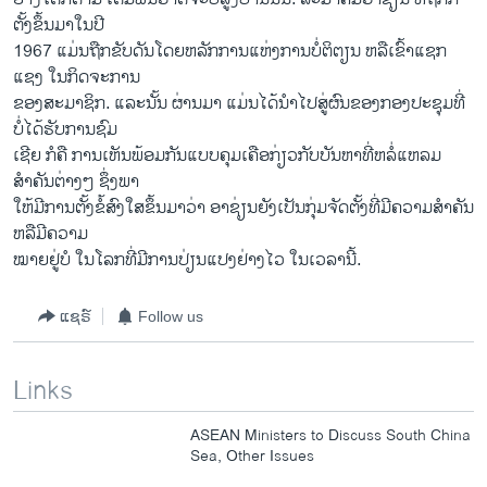
ຕັ້ງ​ຂຶ້ນ​ມາ​ໃນ​ປີ
1967 ​ແມ່ນ​ຖືກ​ຂັບ​ດັນ​ໂດຍ​ຫລັກການ​ແຫ່ງ​ການ​ບໍ່​ຕິຕຽນ ​ຫລື​ເຂົ້າ​ແຊກ​
ແຊງ​ ໃນ​ກິດຈະການ
ຂອງ​ສະມາຊິກ. ​ແລະ​ນັ້ນ ຜ່ານ​ມາ​ ​ແມ່ນ​ໄດ້​ນຳ​ໄປ​ສູ່​ຜົນ​ຂອງ​ກອງ​ປະຊຸມທີ່​
ບໍ່​ໄດ້​ຮັບ​ການຊົມ​
ເຊີຍ ກໍ​ຄື ການ​ເຫັນພ້ອມກັນ​ແບບ​ຄຸມ​ເຄືອກ່ຽວ​ກັບ​ບັນຫາ​ທີ່​ຫລໍ່​ແຫລມ
ສຳຄັນ​ຕ່າງໆ ຊຶ່ງ​ພາ
ໃຫ້​ມີ​ການ​ຕັ້ງ​ຂໍ້ສົງ​ໃສ​ຂຶ້ນ​ມາ​ວ່າ ອາ​ຊ່ຽນ​ຍັງ​ເປັນ​ກຸ່ມ​ຈັດ​ຕັ້ງ​ທີ່ມີ​ຄວາມ​ສຳຄັນ
ຫລືມີ​ຄວາມ
ໝາຍຢູ່​ບໍ ​ໃນ​ໂລກ​ທີ່​ມີ​ການ​ປ່ຽນ​ແປງ​ຢ່າງ​ໄວ ​ໃນ​ເວລາ​ນີ້.
ແຊຣ໌
Follow us
Links
ASEAN Ministers to Discuss South China
Sea, Other Issues