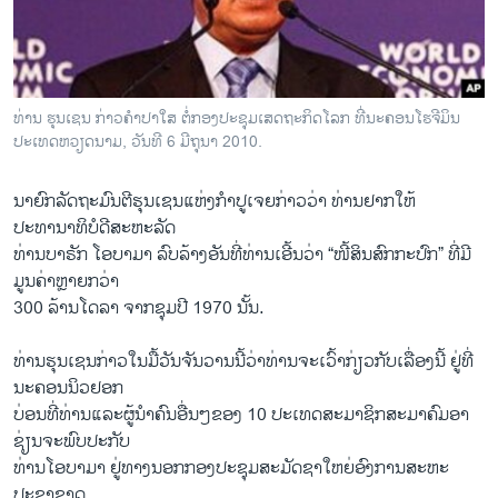
ວິທະຍາສາດ-ເທັກໂນໂລຈີ
ທຸລະກິດ
ພາສາອັງກິດ
ທ່ານ ຮຸນເຊນ ກ່າວຄໍາປາໃສ ຕໍ່ກອງປະຊຸມເສດຖະກິດໂລກ ທີ່ນະຄອນໂຮຈີມິນ
ວີດີໂອ
ປະເທດຫວຽດນາມ, ວັນທີ 6 ມີຖຸນາ 2010.
ສຽງ
ນາຍົກລັດຖະມົນຕີຮຸນເຊນແຫ່ງກຳປູເຈຍກ່າວວ່າ ທ່ານຢາກໃຫ້
ລາຍການກະຈາຍສຽງ
ປະທານາທິບໍດີສະຫະລັດ
ຕິດຕາມພວກເຮົາ ທີ່
ທ່ານບາຣັກ ໂອບາມາ ລົບ​ລ້າງອັນທີ່ທ່ານເອີ້ນວ່າ “ໜີ້ສິນສົກກະປົກ” ທີ່ມີ
ລາຍງານ
ມູນຄ່າຫຼາຍກວ່າ
300 ລ້ານໂດລາ ຈາກຊຸມປີ 1970 ນັ້ນ.
ພາສາຕ່າງໆ
ທ່ານຮຸນເຊນກ່າວໃນມື້ວັນຈັນວານນີ້ວ່າທ່ານຈະເວົ້າກ່ຽວກັບເລື່ອງນີ້ ຢູ່ທີ່
ນະຄອນນິວຢອກ
ບ່ອນທີ່ທ່ານແລະຜູ້ນຳຄົນອື່ນໆຂອງ 10 ປະເທດສະມາຊິກສະມາຄົມອາ
ຊ່ຽນຈະພົບປະກັບ
ທ່ານໂອບາມາ ຢູ່ທາງນອກກອງປະຊຸມສະມັດຊາໃຫຍ່ອົງການສະຫະ
ປະຊາຊາດ.