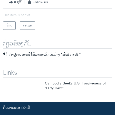
ແຊຣ໌
Follow us
This item is part of
ຂ່າວ
ເອເຊຍ
ກ່ຽວຂ້ອງກັນ
ກຳປູເຈຍສະເໜີໃຫ້ສະຫະລັດ ລົບ​ລ້າງ "ໜີ້ສົກກະປົກ"
Links
Cambodia Seeks U.S. Forgiveness of
“Dirty Debt”
ຕິດຕາມພວກເຮົາ ທີ່