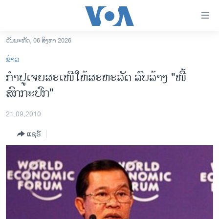
ລິ້ງ
ສຳຫລັບ
ເຂົ້າ
ວັນພະຫັດ, 06 ສິງຫາ 2026
ຫາ
ໂຮມເພຈ
ຂ່າວ
ຂ້າມ
ລາວ
ກຳປູເຈຍສະເໜີໃຫ້ສະຫະລັດ ລົບ​ລ້າງ "ໜີ້
ຂ້າມ
ອາເມຣິກາ
ສົກກະປົກ"
ຂ້າມ
ໄປ
ການເລືອກຕັ້ງ ປະທານາທີບໍດີ ສະຫະລັດ 2024
ຫາ
21,09,2010
ຂ່າວ​ຈີນ
ຊອກ
ແຊຣ໌
ຄົ້ນ
ໂລກ
ເອເຊຍ
ອິດສະຫຼະພາບດ້ານການຂ່າວ
ຊີວິດຊາວລາວ
ຊຸມຊົນຊາວລາວ