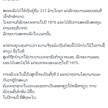
ສະຫະລັດໄດ້ໃຫ້ເງິນກູ້ຢືມ 317 ລ້ານໂດລາ ແກ່ລັດຖະບານລອນນອນທີ່
ເຂົ້າກຳອຳນາດ
ໂດຍການກໍ່ລັດຖະປະຫານໃນປີ 1970 ແລະໄດ້ຮັບການສະໜັບສະໜຸນ
ຢ່າງແຂງຂັນຈາກ
ລັດຖະບານສະຫະລັດໃນເວລານັ້ນ.
ແຕ່ທ່ານຮຸນເຊນກ່າວວ່າ ຄວາມຈິງແລ້ວເງິນກ້ອນນີ້ໄດ້ນຳໄປໃຊ້ໃນການຊື້
ອາວຸດ ຊຶ່ງໃນທີ່
ສຸດກໍຖືກ​ນໍາ​ມາໃຊ້ປາບປາມປະຊາຊົນກຳປູເຈຍເອງ. ລັດຖະບານລອນ
ນອນໄດ້ເສຍໄຊໃຫ້ ແກ່ພວກຂະເໝນແດງໃນປີ 1975.
ການພົບປະໃນມື້ວັນສຸກນີ້ຈະເປັນຄັ້ງທີ 2 ລະຫວ່າງທ່ານໂອບາມາແລະ
ບັນດາຜູ້ນຳສະມາ
ຄົມປະຊາຊາດໃນເຂດເອເຊຍຕາເວັນອອກສຽງໃຕ້ຫລື​ອາ​ຊ່ຽນ. ການ
ພົບປະຄັ້ງ​ທໍາ​ອິດ ມີຂຶ້ນ
ໃນປີກາຍນີ້ ທີ່ສິງກະໂປ.