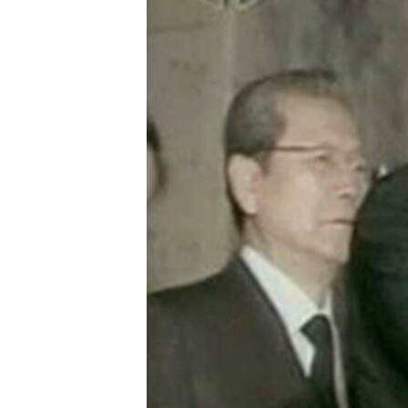
ວິທະຍາສາດ-ເທັກໂນໂລຈີ
ທຸລະກິດ
ພາສາອັງກິດ
ວີດີໂອ
ສຽງ
ລາຍການກະຈາຍສຽງ
ລາຍງານ