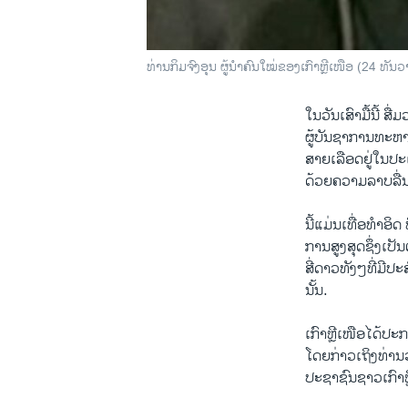
ທ່ານກິມຈົງອຸນ ຜູ້ນຳຄົນໃໝ່ຂອງເກົາຫຼີເໜືອ (24 ທັນ
ໃນ​ວັນ​ເສົາ​ມື້ນີ້ ສ
ຜູ້​ບັນຊາ​ການ​ທະຫາ
ສາຍ​ເລືອດ​ຢູ່​ໃນ​ປະ
ດ້ວຍ​ຄວາມ​ລາບ​ລື່ນ​ບ
ນີ້​ແມ່ນ​ເທື່ອ​ທຳ​ອິດ
ການ​ສູງ​ສຸດຊຶ່ງ​ເປັນ
ສີ່​ດາວທັງໆ​ທີ່​ມີ​
ນັ້ນ.
ເກົາຫຼີ​ເໜືອ​ໄດ້​ປະ
ໂດຍ​ກ່າວ​ເຖິງ​ທ່ານ
ປະຊາຊົນ​ຊາວ​ເກົາຫຼ