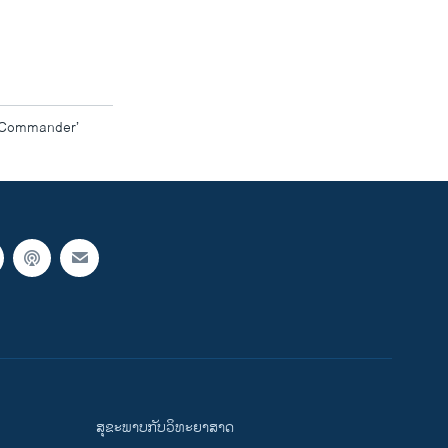
e Commander’
ສຸຂະພາບກັບວິທະຍາສາດ