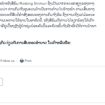
ນ​ໜ້າ​ໜັງສືພິມ Rodong Sinmun ຊຶ່ງ​ເປັນ​ປາກ​ກະບອກ​ສຽງ​ຂອງ​ທາງ​
ກ່າ​ວວ່າ ທ່ານ​ກິມຈົງ​ອຸນຄວນ​ດຳ​ເນີນ​ການ​ກ້າວໄປ​ຂ້າງ​ໜ້າ ​ຕາມ​ເສັ້ນທາງ
ນ​ຂະນະ​ທີ່​ສືບ​ຕໍ່​ຄຳ​ສັ່ງສອນ​ຂອງທ່ານ​ກິມຈົງ​ອິລ ຊຶ່ງ​ການເຖິງ​ແກ່​ມໍລະນະ
ານ​ປະກາດ​ໃຫ້​ຊາບ​ໃນ​ອາທິດນີ້. ໜັງສືພິມ​ດັ່ງກ່າວ​ໄດ້​ຮຽກຮ້ອງ​ໃຫ້​ເກົາ
ກຄີ​ຢູ່​ເບື້ອງຫຼັງຜູ້ນຳໜຸ່ມ​ນ້ອຍ​ຄົນ​ນີ້​ແລະ​ຍຶດໝັ້ນຈົງ​ຮັກ​ພັກດີ​ຕໍ່​ການ​ນຳພາ
ັງກິດ ກ່ຽວກັບການສືບທອດອໍານາດ ໃນເກົາຫລີເໜືອ:
Follow us
Print