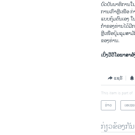
ບົດ​ບັນນາທິການ​ໃ
ການ​ເກົາຫຼີ​ເໜືອ​ 
ແບບ​ກຸ້ມ​ຕົນ​ເອງ ​ໃ
ກຳຂອງ​ທ່ານ​ໄດ້​ມີ​ກ
ຫຼີ​ເໜືອ​ປຸ້ມລຸມ​ສາມັ
ຂອງ​ທ່ານ.
ເບິ່ງວີດີໂອພາສາອ
ແຊຣ໌
This item is part of
ຂ່າວ
ເອເຊຍ
ກ່ຽວຂ້ອງກັນ