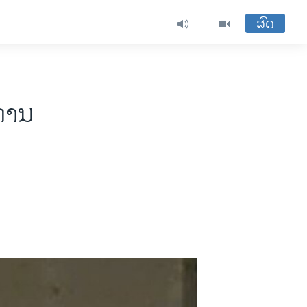
ສົດ
າການ