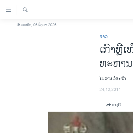
ລິ້ງ
ສຳຫລັບ
ເຂົ້າ
ຄົ້ນຫາ
ວັນພະຫັດ, 06 ສິງຫາ 2026
ໂຮມເພຈ
ຫາ
ຂ່າວ
ລາວ
ຂ້າມ
ເກົາຫຼີເ
ຂ້າມ
ອາເມຣິກາ
ຂ້າມ
ການເລືອກຕັ້ງ ປະທານາທີບໍດີ ສະຫະລັດ
ທະຫານ ສ
ໄປ
2024
ຫາ
ຂ່າວ​ຈີນ
ຊອກ
ໄພສານ ວໍຣະຈັກ
ຄົ້ນ
ໂລກ
24,12,2011
ເອເຊຍ
ແຊຣ໌
ອິດສະຫຼະພາບດ້ານການຂ່າວ
ຊີວິດຊາວລາວ
ຊຸມຊົນຊາວລາວ