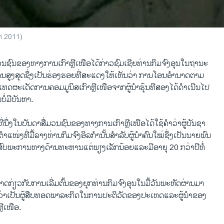
ວາ 2011)
ື່​ມວນ​ຊົນ​ຂອງ​ທາງ​ການ​ເກົາຫຼີ​ເໜືອ​ໄດ້​ກ່າວ​ຊົມ​ເຊີຍ​ທ່ານ​ກິມຈົງອຸນ​ໃນ​ຖານະ​
ນ​ສູງ​ສຸດຊຶ່ງ​ເປັນ​ຮ່ອງຮອຍ​ທີ່​ສະ​ແດງ​ໃຫ້​ເຫັນວ່າ ການ​ໂອນ​ອຳນາດຕາມ
​ເທດ​ຜະ​ເດັດ​ການ​ຄອມ​ມູນິສ​ເກົາຫຼີ​ເໜືອຈາກ​ຜູ້ນຳ​ຮຸ້ນ​ທີ​ສອງໄດ້​ດຳ​ເນີນ​ໄປ​
ໍ່​ມີ​ບັນຫາ.
​ ທີ່​ນຶ່ງ​ໃນ​ບັນດາ​ສື່​ມວນ​ຊົນ​ຂອງ​ທາງ​ການ​ເກົາຫຼີ​ເໜືອ​ໄດ້​ໃຊ້​ຄຳວ່າຜູ້​ບັນຊາ​
​ຕຳ​ແໜ່​ງທີ່​ມື້ລາງ​ທ່ານ​ກິມຈົງ​ອິລກຳນັ້ນສຳລັບຜູ້ນຳ​ຄົນ​ໃໝ່ຊຶ່ງ​ເປັນ​ນາຍ​ພົນ​
ປະສົບ​ພະກາ​ນທາງ​ດ້ານ​ທະຫານ​ແຕ່​ພຽງ​ເລັກ​ນ້ອຍແລະ​ມີ​ອາຍຸ 20 ກວ່າ​ປີ​ທໍ່​
ກາດກ່ຽວ​ກັບການ​ເລີ່​ມຕົ້ນຂອງ​ຍຸກ​ທ່ານ​ກິມຈົງ​ອຸນ​ໃນ​ມື້ວັນ​ພະຫັດ​ຜ່ານ​ມາ
​ວ່າ​ເປັນ​ຜູ້​ສືບ​ທອດ​ພາລະກິດ​ໃນ​ການ​ປະຕິວັດ​ຂອງ​ປະ​ເທດ​ແລະ​ຜູ້ນຳ​ຂອງ​
ີ​ເໜືອ.