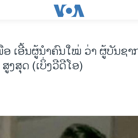
ໜືອ ເອີ້ນຜູ້ນໍາຄົນໃໝ່ ວ່າ ຜູ້ບັນຊ
ູງສຸດ (ເບິ່ງວີດີໂອ)