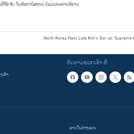
ອນທີ່ຖືກຈັບ ໃນອັຟການິສຖານ ບໍ່ແມ່ນທະຫານອີຣ່ານ
North Korea Hails Late Kim’s Son as ‘Suprem
ຕິດຕາມພວກເຮົາ ທີ່
ເຮົາ
ລາວໃນຕ່າງແດນ