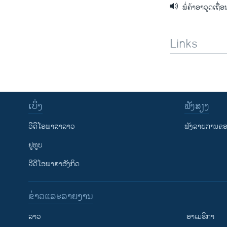
ພໍ່ຄ້າອາວຸດເຖື່
Links
ເບິ່ງ
ຟັງສຽງ
ວີດີໂອພາສາລາວ
ຟັງລາຍການຂອງ
ຢູທູບ
ວີດີໂອພາສາອັງກິດ
ຂ່າວແລະລາຍງານ
ລາວ
ອາເມຣິກາ