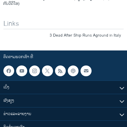
ກັບວີດີໂອ)
Links
3 Dead After Ship Runs Aground in Italy
ຕິດຕາມພວກເຮົາ ທີ່
ເບິ່ງ
ຟັງສຽງ
ຂ່າວແລະລາຍງານ