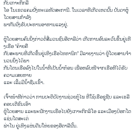
ກັບ​ເກາະກິກລີ່
ໂອ ​ໃນ​ເຂດ​ແຄມ​ຝັ່ງ​ທະ​ເລ​ທັດ​ສະກາ​ນີ. ​ໃນ​ເວລາ​ທີ​ເກີດ​ເຫດ​ນັ້ນ ບັນດາ​ຜູ້
ໂດຍສານ​ກໍາລັງ
ພາກັນ​ນັ່ງ​ຮັບ​ປະທານ​ອາຫານ​ແລງ​ຢູ່.
ຜູ້​ໂດຍສານ​ຄົນ​ນຶ່ງ​ກ່າວ​ຕໍ່​ສື່​ມວນ​ຊົນ​ອີ​ຕາ​ລີວ່າ ​ເກີ​ດການ​ອົນ​ລະ​ວົນ​ຂຶ້ນຢູ່ເທີ​
ງ​ເຮືອ “ຄ້າຍຄື
ກັບສະພາບ​ທີ່​ເກີດ​ຂຶ້ນຢູ່​ເທິງ​ເຮືອ​ໄທ​ທາ​ນິກ” ມີ​ລາຍ​ງານ​ວ່າ ຜູ້​ໂດຍສານ​ຈໍາ
ນວນ​ນຶ່ງໄດ້ພາ
ກັນ​ໂຕນເຮືອລົງ​ໄປໃນ​ນໍ້າ​ທີ່​ເປັນ​ນໍ້າກ້ອນ ​ເພື່ອ​ຫລົບ​ໜີ​ຈາກ​ເຮືອທີໄດ້​ຮັບ​
ຄວາມ​ເສຍ​ຫາຍ
ແລະ ​ເລີ້ມ​ມີ​ນໍ້າຊື​ມເຂົ້າ.
ເຈົ້າ​ໜ້າ​ທີ​ກ່າວ​ວ່າ ການ​ປະຕິບັດ​ງານຊ່ວຍ​ກູ້​ໄພ ທີ່​ໃຊ້​ເຮືອ​ຊູຊີບ ​ແລະ​ເຮ​ລີ​
ຄອບ​ເຕີຂົນ​ເອົາ​
ຜູ້ໂດຍສານ ​ແລະພະນັກ​ງານ​ເຮືອໄປ​ຍັງເກາະ​ກິກລິ​ໂອ ​ແລະເມືອງປ້ອກ​ໂຕ​
ແຊ່ນ​ໂຕສະ​ເຕ່
ຟ່າ​ໂນ ຢູ່​ເທິງແຜ່ນ​ດີ​ນ​ໃຫ່ຍຂອງ​ອີ​ຕາ​ລີນັ້ນ.