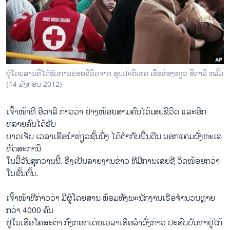
ວິທະຍາສາດ-ເທັກໂນໂລຈີ
ທຸລະກິດ
ພາສາອັງກິດ
ວີດີໂອ
ຜູ້ໂດຍສານທີໄດ້ຮັບການຊ່ອຍຊີວິດຈາກ ອຸບປະຕິເຫດ ເຮຶອທ່ອງທ່ຽວ ອີຕາລີ ຫລົ້ມ
ສຽງ
(14 ມັງກອນ 2012)
ລາຍການກະຈາຍສຽງ
ຕິດຕາມພວກເຮົາ ທີ່
ເຈົ້າ​ໜ້າ​ທີ ອີ​ຕາ​ລີ ກ່າວ​ວ່າ ຢ່າງ​ໜ້ອຍ​ສາມ​ຄົນ​ໄດ້​ເສຍ​ຊີວິດ ​ແລະອີກ​
ລາຍງານ
ຫລາຍ​ຄົນໄດ້​ຮັບ​
ບາດເຈັບ​ ​ເວລາ​ເຮືອນໍາ​ທ່ຽວ​ຊັ້ນ​ນຶ່ງ ​ໄດ້​ຕໍາ​ກັບ​ພື້ນ​ດີ​ນ ນອກ​ແຄມຝັ່ງ​ທະ​ເລ​
ທັດ​ສະກາ​ນີ
ພາສາຕ່າງໆ
ໃນມື້​ວັນ​ສຸກວານ​ນີ້. ຊຶ່ງເປັນ​ລາຍ​ງານ​ຂ່າວ ​ທີ​ມີ​ການເສຍ​ຊີ ວິດໜ້ອຍ​ກວ່າ​
ໃນ​ຂັ້ນຕົ້ນ.
ເຈົ້າ​ໜ້າ​ທີກ່າວວ່າ ມີຜູ້ໂດຍສານ ພ້ອມ​ທັງ​ພະນັກ​ງານ​ເຮືອ​ຈໍານວນຫຼາຍ
ກວ່າ 4000 ຄົນ
ຢູ່ໃນ​ເຮືອ​ໂຄສະຕ່າ ກົງ​ກອກ​ເດ່​ຍເວລາເຮືອລຳ​ດັ່ງກ່າວ ປະສົບ​ບັນຫາ​ຢູ່​ໄກ້​