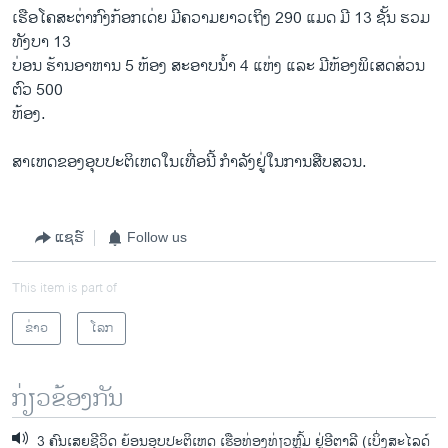
ເຮືອໂຄສະ​ຕ່າກົງ​ກ້ອກ​ເດ່​ຍ ມີຄວາມ​ຍາວ​ເຖິງ 290 ​ແມດ ມີ 13 ຊັ້ນ ຮວມ
ທັງບາ 13
ບ່ອນ ຮ້ານ​ອາຫານ 5 ຫ້ອງ ​ສະ​ອາບນໍ້າ 4 ​ແຫ່ງ ​ແລະ ມີ​ຫ້ອງພິ​ເສດ​ສ່ວນ​
ຕົວ 500
ຫ້ອງ.
ສາ​ເຫດ​ຂອງ​ອຸບປະ​ຕິ​ເຫດ​ໃນ​ເທື່ອ​ນີ້ ກໍາລັງ​ຢູ່ໃນ​ການສືບ​ສວນ.
ແຊຣ໌
Follow us
This item is part of
ຂ່າວ
ໂລກ
ກ່ຽວຂ້ອງກັນ
3 ຄົນເສຍຊີວິດ ຍ້ອນອຸບປະຕິເຫດ ເຮືອທ່ອງທ່ຽວຫຼົ້ມ ຢູ່ອີຕາລີ (ເບິ່ງສະໄລດ໌