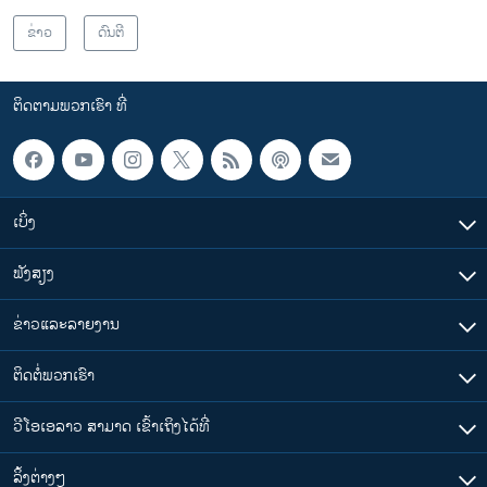
ຂ່າວ
ດົນຕີ
ຕິດຕາມພວກເຮົາ ທີ່
ເບິ່ງ
ຟັງສຽງ
ຂ່າວແລະລາຍງານ
ຕິດຕໍ່ພວກເຮົາ
ວີໂອເອລາວ ສາມາດ ເຂົ້າເຖິງໄດ້ທີ່
​ລິ້ງ​ຕ່າງໆ