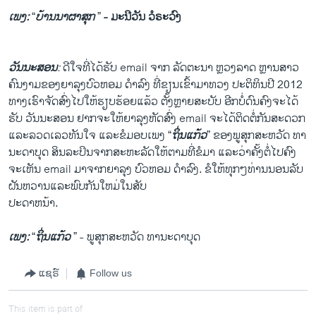
ເພງ
:
“
ບ້ານ​ນາ​ຜາ​ສຸກ
”
-
ມະນີ​ວັນ
ວໍຣະວົງ
ວັນນະສອນ
:
ດີ​ໃຈ​ທີ່​ໄດ້​ຮັບ email ຈາກ ລັດຕະນາ ຫຼວງ​ລາດ ຫຼານ​ສາວ​
ຄົນ​ງາມ​ຂອງ​ຍາ​ລຸງ​ບົວ​ຫອມ ​ດໍາລົງ ທີ່​ຂຽນ​ເຂົ້າ​ມາທວ​ງ ປະຕິທິນ​ປີ 2012
ທາງ​ເຮົາ​ຈັດ​ສົ່ງ​ໄປ​ໃຫ້​ຮຽບຮ້ອຍ​ແລ້ວ ຕັ້ງ​ຫຼາຍ​ສະບັບ ອີກ​ບໍ່​ດົນ​ຄົງ​ຈະ​ໄດ້​
ຮັບ ວັນນະ​ສອນ ຢາກ​ຈະ​ໃຫ້​ຍາ​ລຸງ​ຫັດ​ສົ່ງ email ຈະ​ໄດ້​ຕິດ​ຕໍ່​ກັນ​ສະດວກ
​ແລະ​ລວດເລວ​ທັນ​ໃຈ ​ແລະ​ຂໍ​ມອບ​ເພງ “
ຖິ່ນ​ແກ້ວ
” ຂອງ​ພູສຸກ​ສະຫວັດ ທາ​
ນະ​ດາ​ບຸດ ສິນລະປິນ​ຈາກ​ສະຫະລັດ​ໃຫ້​ຕາມ​ທີ່​ຂໍ​ມາ ​ແລະ​ວ່າ​ຄັ້ງ​ຕໍ່ໄປ​ຄົງ​
ຈະ​ເຫັນ email ມາ​ຈາກ​ຍາ​ລຸງ ບົວ​ຫອມ ດໍາລົງ. ຂໍໃຫ້ທຸກໆ​ທ່ານ​ນອນ​ລັບ​
ຝັນ​ຫວານ​ແລະ​ພົບ​ກັນ​ໃຫມ່​ໃນ​ສັບ
ປະດາ​ຫນ້າ.
ເພງ:
“
ຖິ່ນ​ແກ້ວ
” - ​ພູສຸກ​ສະຫວັດ ທາ​ນະ​ດາ​ບຸດ
ແຊຣ໌
Follow us
This item is part of