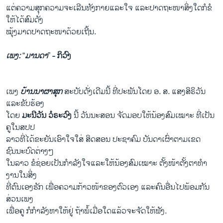
​ແຕ່​ຄວາມ​ສຸກຄວາມ​ຈະ​ເລີ​ນທັງ​ກາຍ​ແລະ​ໃຈ ​ແລະ​ປາດ​ຖະໜາ​ສິ່ງ​ໃດ​ກໍ​ຂໍ​
ໃຫ້​ໄດ້​ສົມ​ດັ່ງ
​ໝຸ້ງມາດ​ປາດ​ຖະໜາ​ດ້ວຍເຖີ້ນ.
ເພງ
:
“
ມານ​ດາ
”
- ກິ​ວົງ
​ເພງ
ບ້ານ​ນາ​ຜາ​ສຸກ
ສະບັບ​ດັ່ງ​ເດີມ​ນີ້ ທີ່​ປະ​ພັນ​ໂດຍ ອ. ສ. ​ແສງສິຣິວັນ ​
ແລະ​ຂັບ​ຮ້ອງ​
ໂດຍ
ມະນີ​ວັນ
ວໍຣະວົງ
ນີ້ ​ວັນນະ​ສອນ ຈັດ​ມອບ​ໃຫ້​ນ້ອງ​ສົມ​ເໝາະ ທີ່​ເປັນ​
ຄູໃນ​ສປປ
ລາວ​ທີ່​ໄດ້​ຂະ​ຍັນ​ເອົາ​ໃຈ​ໃສ່ ​ສິດສອນ ປະຊາ​ຄົມ ບັນດາ​ເຜົ່າ​ຕາມ​ເຂດ​
ຊົນນະບົດ​ຕ່າງໆ
​ໃນ​ລາວ ຂໍ​ຊ່ອຍ​ເປັນ​ກໍາລັງ​ໃຈ​ແລະ​ໃຫ້​ນ້ອງ​ສົມ​ເໝາະ ຕັ້ງໜ້າ​ຕັ້ງ​ຕາທໍາ​
ງານ​ໃນສິ່ງ
​ທີ່​ຕົນເອງຮັກ ​ເພື່ອ​ຄວາມ​ກ້າວໜ້າ​ຂອງ​ຕົວ​ເອງ ​ແລະ​ຄົນ​ອື່ນ​ໄປພ້ອມ​ກັນ
ສ່ວນ​ເພງ​
ເພື່ອ​ຄູ ກໍ​ກໍາລັງ​ຫາ​ໃຫ້​ຢູ່ ຖ້າພໍ້​ເມື່ອ​ໃດ​ແລ້ວ​ຈະ​ຈັດ​ໃຫ້​ຟັງ​.