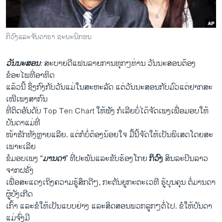
ວິທະຍາສາດ-ເທັກໂນໂລຈີ
ທຸລະກິດ
ກິວົງແລະຈັນດາຣາ ຊະນະນິກອນ
ພາສາອັງກິດ
ວີດີໂອ
ວັນນະສອນ
:
ສະບາຍດີແຟນລາຍການ​ທຸກໆທ່ານ ວັນນະ​ສອນ​ຕ້ອງ​
ຂໍອະໄພ​ທີ່​ອາທິດ
ສຽງ
​ແລ້ວ​ນີ້ ຊຶ່ງ​ກົງ​ກັບ​ວັນ​ແມ່​ໃນ​ສະຫະລັດ ​ແຕ່​ວັນນະ​ສອນ​ກັບ​ມົວ​ແຕ່​ຢາກ​ສະ​
ເໜີ​ເພງ​ສາກົນ
ລາຍການກະຈາຍສຽງ
ຕິດຕາມພວກເຮົາ ທີ່
ທີ່​ຕິດ​ອັນ​ດັບ Top Ten Chart ​ໃຫ້ຟັງ ກໍ​ເລີຍ​ບໍ່​ໄດ້​ຈັດ​ເພງ​ເພື່ອ​ມອບ​ໃຫ້​
ລາຍງານ
ບັນດາ​ແມ່​ທີ່
​ໜ້າ​ຮັກ​ທັງຫຼາຍ​ແລີ​ຍ. ​ແຕ່​ກໍ​ບໍ່​ຕ້ອງ​ນ້ອຍ​ໃຈ ມື້​ນີ້​ຈັດ​ໃຫ້​ເປັນ​ພິ​ເສດໂດຍ​ສະ​
ເພາະເລີຍ
ພາສາຕ່າງໆ
ຂໍ​ມອບ​ເພງ “
ມານ​ດາ
” ທີ່​ປະພັນ​ແລະ​ຂັບ​ຮ້ອງ​ໂກຍ
ກິ​ວົງ
ສິນລະປິນ​ລາວ​
ຈາກ​ຝຣັ່ງ ​
ເພື່ອ​ສະ​ແດງ​ເຖິງ​ຄວາມ​ຮູ້ສຶກ​ດີໆ, ກະຕັນຍູ​ກະ​ຕະ​ເວທີ ​ຮູ້​ບຸນຄຸນ ຕໍ່​ມານ​ດາ​
ຜູ້​ບັງ​ເກີດ​
ເກົ້າ ​ແລະ​ຂໍ​ໃຫ້​ເປັນ​ແບບຢ່າງ ​ແລະ​ສິດສອນ​ພວກ​ລູກ​ໆຕໍ່​ໄປ. ຂໍ​ໃຫ້​ບັນດາ​
ແມ່​ຈົ່ງ​ມີ