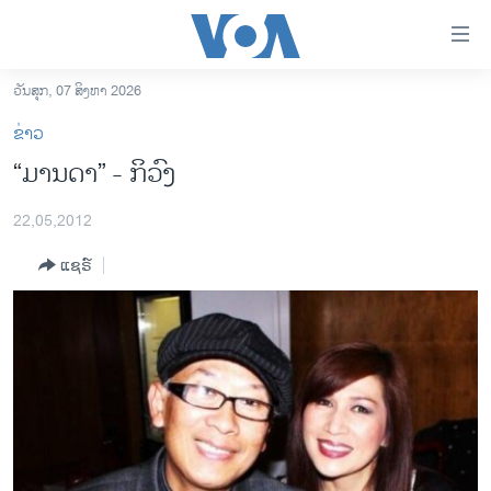
ລິ້ງ
ສຳຫລັບ
ເຂົ້າ
ວັນສຸກ, 07 ສິງຫາ 2026
ຫາ
ໂຮມເພຈ
ຂ່າວ
ຂ້າມ
ລາວ
“ມານ​ດາ” - ກິ​ວົງ
ຂ້າມ
ອາເມຣິກາ
ຂ້າມ
22,05,2012
ໄປ
ການເລືອກຕັ້ງ ປະທານາທີບໍດີ ສະຫະລັດ 2024
ຫາ
ແຊຣ໌
ຂ່າວ​ຈີນ
ຊອກ
ຄົ້ນ
ໂລກ
ເອເຊຍ
ອິດສະຫຼະພາບດ້ານການຂ່າວ
ຊີວິດຊາວລາວ
ຊຸມຊົນຊາວລາວ