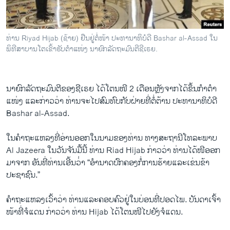
ວິທະຍາສາດ-ເທັກໂນໂລຈີ
ທຸລະກິດ
ທ່ານ Riyad Hijab (ຊ້າຍ) ຢືນຢູ່ຕໍ່ໜ້າ ປະທານາທິບໍດີ Bashar al-Assad ໃນ
ພາສາອັງກິດ
ພິທີສາບານໂຕເຂົ້າຮັບຕໍາແໜ່ງ ນາຍົກລັດຖະມົນຕີຊີເຣຍ.
ວີດີໂອ
ສຽງ
ນາຍົກລັດຖະມົນຕີຂອງຊີເຣຍ ​ໄດ້ໂຕນ​ໜີ​ 2 ​ເດືອນຫຼັງ​ຈາກ​ໄດ້ຂຶ້ນ​ກໍາ​ຕໍາ​
ແໜ່ງ ແລະ​ກ່າວ​ວ່າ ທ່ານ​ຈະ​ໄປ​ສົມທົບ​ກັບ​ຝ່າຍ​ທີ່​ຕໍ່ຕ້ານ ປະທານາທິບໍດີ
ລາຍການກະຈາຍສຽງ
ຕິດຕາມພວກເຮົາ ທີ່
Bashar al-Assad.
ລາຍງານ
​ໃນ​ຄໍາ​ຖະ​ແຫລ​ງທີ່​ອ່ານ​ອອກ​ໃນ​ນາມ​ຂອງ​ທ່ານ ທາງ​ສະຖານີ​ໂທລະພາບ
Al Jazeera ​ໃນ​ວັນ​ຈັນ​ມື້​ນີ້ ທ່ານ Riad Hijab ກ່າວ​ວ່າ ທ່ານ​ໄດ້ໜີອອກ​
ພາສາຕ່າງໆ
ມາຈາກ​ ອັນ​ທີ່​ທ່ານ​ເອີ້ນ​ວ່່າ “ອໍານາດ​ປົກຄອງ​ກໍ່​ການ​ຮ້າຍ​ແລະ​ເຂ່ນຂ້າ​
ປະຊາຊົນ.”
ຄໍາ​ຖະ​ແຫລ​ງ​ເວົ້າ​ວ່າ ທ່ານ​ແລະ​ຄອບຄົວ​ຢູ່​ໃນ​ບ່ອນ​ທີ່​ປອດ​ໄພ. ບັນດາ​ເຈົ້າ​
ໜ້າ​ທີ່​ຈໍ​ແດນ ກ່າວ​ວ່າ ທ່ານ Hijab ​ໄດ້​ໂຕນ​ໜີ​ໄປ​ຍັງ​ຈໍ​ແດນ.