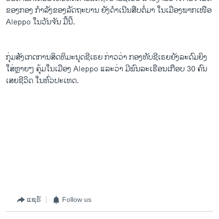
ຂອງກອງ ກໍາລັງຂອງລັດຖະບານ ຍັງດໍາເນີນສືບຕໍ່ມາ ໃນເມືອງພາກເໜືອ
Aleppo ໃນວັນຈັນ ມື້ນີ້.
ກຸ່ມສັງເກດການສິດທິມະນຸດຊີເຣຍ ກ່າວ​ວ່າ ກອງທັບ​ຊີ​ເຣຍຍັງລະດົມ​ຍິງ​
ໃສ່ຫຼາຍໆ ຄຸ້ມໃນເມືອງ Aleppo ແລະວ່າ ມີພົນລະເຮືອນເກືອບ 30 ຄົນ​
ເສຍ​ຊີວິດ ​ໃນ​ທົ່ວ​ປະ​ເທດ.
ແຊຣ໌
Follow us