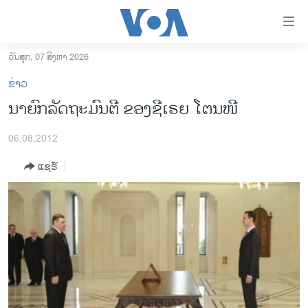
ລິ້ງ
ສຳຫລັບ
ເຂົ້າ
ວັນສຸກ, 07 ສິງຫາ 2026
ຫາ
ໂຮມເພຈ
ຂ່າວ
ຂ້າມ
ລາວ
ນາຍົກລັດຖະມົນຕີ ຂອງຊີເຣຍ​ ​​ໂຕນ​ໜີ​
ຂ້າມ
ອາເມຣິກາ
ຂ້າມ
06,08,2012
ໄປ
ການເລືອກຕັ້ງ ປະທານາທີບໍດີ ສະຫະລັດ 2024
ຫາ
ແຊຣ໌
ຂ່າວ​ຈີນ
ຊອກ
ຄົ້ນ
ໂລກ
ເອເຊຍ
ອິດສະຫຼະພາບດ້ານການຂ່າວ
ຊີວິດຊາວລາວ
ຊຸມຊົນຊາວລາວ