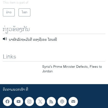
This item is part of
ຂ່າວ
ໂລກ
ກ່ຽວຂ້ອງກັນ
ນາຍົກລັດຖະມົນຕີ ຂອງຊີເຣຍ​ ​​ໂຕນ​ໜີ​
Links
Syria's Prime Minister Defects, Flees to
Jordan
ຕິດຕາມພວກເຮົາ ທີ່