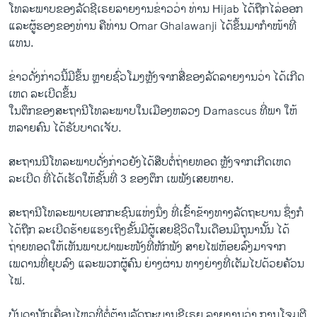
​ໂທລະພາບຂອງລັດຊີ​ເຣຍລາຍ​ງານ​ຂ່າວ​ວ່າ ທ່ານ Hijab ໄດ້ຖືກ​ໄລ່​ອອກ​ ​
ແລະຜູ້​ຮອງຂອງ​ທ່ານ​ ຄື​ທ່ານ Omar Ghalawanji ໄດ້​ຂຶ້ນ​ມາ​ກໍາ​ໜ້າ​ທີ່​
ແທນ.
ຂ່າວ​ດັ່ງກ່າວ​ນີ້​ມີ​ຂຶ້ນ ຫຼາຍຊົ່ວ​ໂມງຫຼັງ​ຈາກສື່ຂອງລັດ​ລາຍ​ງານ​ວ່າ ​ໄດ້​ເກີດ​
ເຫດ ລະເບີດຂຶ້ນ
ໃນຕຶກຂອງສະຖານີໂທລະພາບ​ໃນເມືອງຫລວງ Damascus ທີ່ພາ ໃຫ້
ຫລາຍຄົນ ໄດ້​ຮັບບາດເຈັບ.
ສະຖານນີໂທລະພາບດັ່ງກ່າວຍັງໄດ້ສືບຕໍ່ຖ່າຍທອດ ຫຼັງຈາກ​ເກີດ​ເຫດ
ລະເບີດ ທີ່ໄດ້​ເຮັດໃຫ້ຊັ້ນທີ່ 3 ຂອງຕຶກ ​ເພພັງເສຍຫາຍ.
ສະຖານີໂທລະພາບເອກກະຊົນ​ແຫ່ງ​ນຶ່ງ ທີ່ເຂົ້າຂ້າງທາງລັດຖະບານ ຊຶ່ງກໍ
ໄດ້ຖືກ ລະເບີດຮ້າຍ​ແຮງເຖິງຂັ້ນມີຜູ້ເສຍຊີວິດໃນເດືອນມິຖຸນານັ້ນ ໄດ້
ຖ່າຍທອດ​ໃຫ້​ເຫັນ​ພາບຝາພະໜັງທີ່ຫັກພັງ​ ສາຍ​ໄຟ​ຫ້ອຍ​ລົງ​ມາ​ຈາກ
ເພດານທີ່ຍຸບລົງ ແລະພວກຜູ້ຄົນ ຍ່າງຜ່ານ ທາງຍ່າງທີ່​ເຕັມ​ໄປດ້ວຍ​ຄັວນ​
ໄຟ.
ບັນດານັກເຄື່ອນໄຫວທີ່ຕໍ່ຕ້ານລັດຖະບານຊີເຣຍ ລາຍງານວ່າ ການ​ໂຈມ​ຕີ