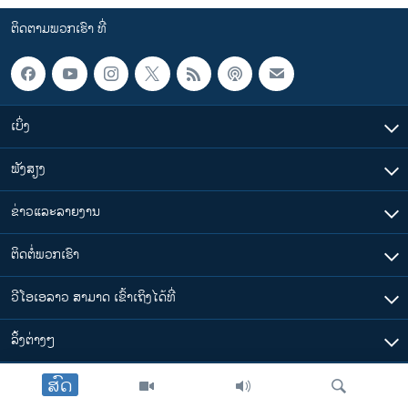
ຕິດຕາມພວກເຮົາ ທີ່
ເບິ່ງ
ຟັງສຽງ
ຂ່າວແລະລາຍງານ
ຕິດຕໍ່ພວກເຮົາ
ວີໂອເອລາວ ສາມາດ ເຂົ້າເຖິງໄດ້ທີ່
​ລິ້ງ​ຕ່າງໆ
ສົດ
ຕາມເວລາໃນລາວ