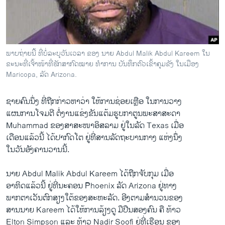
ວິທະຍາສາດ-ເທັກໂນໂລຈີ
ທຸລະກິດ
ພາສາອັງກິດ
ພາບຖ່າຍນີ້ ທີ່ບໍ່ລະບຸວັນເວລາ ຂອງ ນາຍ Abdul Malik Abdul Kareem ໃນ
ວີດີໂອ
ຂະນະທີ່ເຈົ້າໜ້າທີ່ຮັກສາກົດໝາຍ ທຳການ ບັນທຶກຕົວເຂົ້າຄຸມຂັງ ໃນເມືອງ
Maricopa, ລັດ Arizona.
ສຽງ
ຊາຍ​ຄົນ​ນຶ່ງ ທີ່ຖືກ​ກ່າວ​ຫາ​ວ່າ ​ໃຫ້ການ​ຊ່ອຍ​ເຫຼືອ ໃນການວາງ​
ລາຍການກະຈາຍສຽງ
ຕິດຕາມພວກເຮົາ ທີ່
ແຜນການ​ໂຈມ​ຕີ ຕໍ່​ງານ​ແຂ່ງຂັນແຕ້ມຮູບກາ​ຕູນ​ພະ​ສາ​ສະ​ດາ
ລາຍງານ
Muhammad ຂອງ​ສາ​ສະໜາ​ອິສລາມ ຢູ່​ໃນ​ລັດ Texas ​ເມື່ອ
​ເດືອນ​ແລ້ວ​ນີ້ ​ໄດ້​ປາກົດ​ໂຕ ຢູ່​ທີ່​ສານ​ລັດຖະບານ​ກາງ ​ແຫ່ງນຶ່ງ​
ໃນ​ວັນ​ອັງຄານ​ວານ​ນີ້.
ພາສາຕ່າງໆ
ນາຍ Abdul Malik Abdul Kareem ​ໄດ້​ຖືກ​ຈັບ​ກຸມ ​ເມື່ອ
​ອາທິດແລ້ວ​ນີ້ ຢູ່​ທີ່​ນະຄອນ Phoenix ລັດ Arizona ຢູ່​ທາງ
​ພາກ​ຕາ​ເວັນຕົກ​ສຽງ​ໃຕ້​ຂອງ​ສະຫະ​ລັດ. ອີງ​ຕາມ​ສຳ​ນວນຂອງ
​ສານນາຍ Kareem ໄດ້ໃຫ້ການ​ລ້ຽງ​ດູ ມື​ປືນ​ສອງ​ຄົນ ຄື ທ້າວ
Elton Simpson ​ແລະ ທ້າວ Nadir Soofi ຢູ່​ທີ່​ເຮືອນ ​ຂອງ