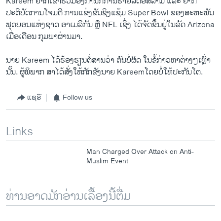
Kareem ຢາກ​ເຂົ້າຮ່ວມ​ອົງການ​ກໍ່ການ​ຮ້າຍລັດ​ອິສລາມ ​ແລະ ຢາກ​
ປະຕິບັດ​ການ​ໂຈມ​ຕີ ການ​ແຂ່ງຂັນ​ຊິງ​ແຊ້ມ Super Bowl ຂອງ​ສະຫະ​ພັນ
ຟຸດ​ບອນ​ແຫ່ງ​ຊາດ ອາ​ເມ​ລິ​ກັນ ຫຼື NFL ​ເຊິ່ງ ​ໄດ້​ຈັດ​ຂຶ້ນຢູ່​ໃນ​ລັດ Arizona
​ເມື່ອ​ເດືອນ ກຸມພາ​ຜ່ານ​ມາ.
ນາຍ Kareem ​ໄດ້​ຮ້ອງຮຽນຕໍ່ສານ​ວ່າ ຕົນບໍ່​ຜິດ ໃນ​ຂໍ້​ກ່າວ​ຫາ​ຕ່າງໆເຫຼົ່າ
ນັ້ນ. ຜູ້​ພິພາກ ສາໄດ້​ສັ່ງ​ໃຫ້​ກັກ​ຂັງ​ນາຍ Kareemໂດຍບໍ່ໃຫ້ປະກັນໂຕ.
ແຊຣ໌
Follow us
Links
Man Charged Over Attack on Anti-
Muslim Event
ທ່ານອາດມັກອ່ານເລື້ອງນີ້ຕື່ມ