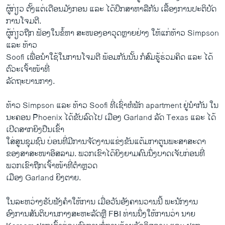
​ຜູ້ກ່ຽວ ຕັ້ງ​ແຕ່​ເດືອນ​ມັງກອນ ​ແລະ ​ໄດ້​ປຶກສາ​ຫາລື​ກັນ ​ເລື້ອ​ງ​ການປະຕິບັດ
ການ​ໂຈມ​ຕີ.
ຜູ້ກ່ຽວ​ຖືກ​ ​ຟ້ອງ​ໃນ​ຂໍ້​ຫາ ສະໜອງ​ອາວຸດຫຼາຍຢ່າງ​ ໃຫ້​ແກ່ທ້າວ Simpson
​ແລະ ທ້າວ
Soofi ​ເພື່ອ​ນຳ​ໃຊ້​ໃນ​ການ​ໂຈມ​ຕີ ພ້ອມ​ກັນນັ້ນ ກໍສົມຮູ້​ຮ່ວມ​ຄິດ ​ແລະ ໄດ້
ຕົວະ​ເຈົ້າໜ້າ​ທີ່
ລັດຖະບານ​ກາງ.
ທ້າວ Simpson ​ແລະ ທ້າວ Soofi ທີ່ເຊົ່າຫໍພັກ apartment ຢູ່ນຳກັນ ​ໃນ​
ນະຄອນ Phoenix ​ໄດ້​ຂັບ​ລົດ​ໄປ ​ເມືອງ Garland ລັດ Texas ​ແລະ ​ໄດ້​
ເປີດ​ສາກ​ຍິງປືນ​ເຂົ້າ​
ໃສ່​ສູນ​ຊຸມ​ຊົນ ບ່ອນ​ທີ່​ມີ​ການ​ຈັດ​ງານແຂ່ງຂັນ​ແຕ້ມ​ກາ​ຕູນ​ພະ​ສາ​ສະ​ດາ​
ຂອງ​ສາສະໜາ​ອິສລາມ. ພວກ​ເຂົາ​ໄດ້​ຍິງ​ຍາມ​ຄົນ​ນຶ່ງ​ບາດ​ເຈັບກ່ອນ​ທີ່​
ພວກ​ເຂົາຖືກ​ເຈົ້າໜ້າ​ທີ່​ຕຳຫຼວດ​
ເມືອງ Garland ຍິງ​ຕາຍ.
​ໃນ​ລະຫວ່າງ​ຮັບຟັງຄຳໃຫ້ການ ເມື່ອ​ວັນ​ອັງຄານ​ວານ​ນີ້ ພະນັກງານ
ອົງການ​ສັນຕິ​ບານ​ກາງສະຫະລັດຫຼື FBI ທ່ານ​ນຶ່ງ​ໃຫ້ການ​ວ່າ ນາຍ