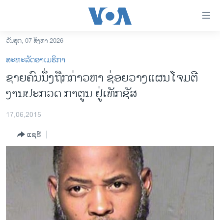
ລິ້ງ
ສຳຫລັບ
ເຂົ້າ
ວັນສຸກ, 07 ສິງຫາ 2026
ຫາ
ໂຮມເພຈ
ສະຫະລັດອາເມຣິກາ
ຂ້າມ
ລາວ
ຊາຍຄົນນຶ່ງຖືກກ່າວຫາ ຊ່ອຍວາງແຜນໂຈມຕີ
ຂ້າມ
ອາເມຣິກາ
ງານປະກວດ ກາຕູນ ຢູ່ເທັກຊັສ
ຂ້າມ
ໄປ
ການເລືອກຕັ້ງ ປະທານາທີບໍດີ ສະຫະລັດ 2024
ຫາ
17,06,2015
ຂ່າວ​ຈີນ
ຊອກ
ແຊຣ໌
ຄົ້ນ
ໂລກ
ເອເຊຍ
ອິດສະຫຼະພາບດ້ານການຂ່າວ
ຊີວິດຊາວລາວ
ຊຸມຊົນຊາວລາວ