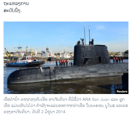
ຖະແຫລງການ
ສະບັບນຶ່ງ.
ເຮືອດຳນ້ຳ ຂອງກອງທັບເຮືອ ອາເຈັນຕິນາ ທີ່ມີຊື່ວ່າ ARA San Juan ແລະ ລູກ
ເຮືອ ແມ່ນເຫັນໄດ້ວ່າ ກຳລັງຈະແລ່ນອອກຈາກທ່າເຮືອ ໃນນະຄອນ ບູໂນສ ແອເຣສ
ຂອງອາເຈັນຕິນາ, ວັນທີ 2 ມິຖຸນາ 2014.