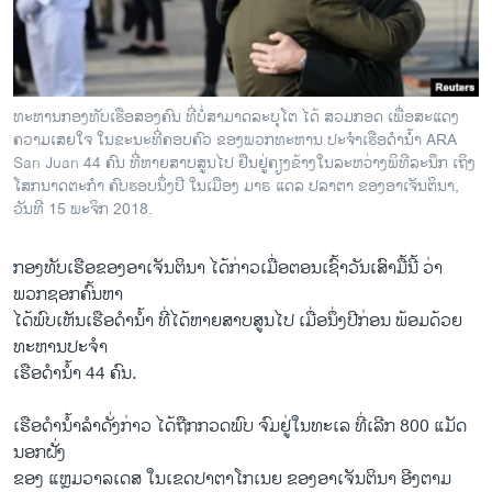
ວິທະຍາສາດ-ເທັກໂນໂລຈີ
ທຸລະກິດ
ພາສາອັງກິດ
ທະຫານກອງທັບເຮືອສອງຄົນ ທີ່ບໍ່ສາມາດລະບຸໂຕ ໄດ້ ສວມກອດ ເພື່ອສະແດງ
ວີດີໂອ
ຄວາມເສຍໃຈ ໃນຂະນະທີ່ຄອບຄົວ ຂອງພວກທະຫານ ປະຈຳເຮືອດຳນ້ຳ ARA
San Juan 44 ຄົນ ທີ່ຫາຍສາບສູນໄປ ຢືນຢູ່ຄຽງຂ້າງໃນລະຫວ່າງພິທີລະນຶກ ເຖິງ
ສຽງ
ໂສກນາດຕະກຳ ຄົບຮອບນຶ່ງປີ ໃນເມືອງ ມາຣ ແດລ ປລາຕາ ຂອງອາເຈັນຕິນາ,
ວັນທີ 15 ພະຈິກ 2018.
ລາຍການກະຈາຍສຽງ
ຕິດຕາມພວກເຮົາ ທີ່
ລາຍງານ
ກອງທັບເຮືອຂອງອາເຈັນຕິນາ ໄດ້ກ່າວເມື່ອຕອນເຊົ້າວັນເສົາມື້ນີ້ ວ່າ
ພວກຊອກຄົ້ນຫາ
ໄດ້ພົບເຫັນເຮືອດຳນ້ຳ ທີ່ໄດ້ຫາຍສາບສູນໄປ ເມື່ອນຶ່ງປີກ່ອນ ພ້ອມດ້ວຍ
ພາສາຕ່າງໆ
ທະຫານປະຈຳ
ເຮືອດຳນ້ຳ 44 ຄົນ.
ເຮືອດຳນ້ຳລຳດັ່ງກ່າວ ໄດ້ຖືກກວດພົບ ຈົມຢູ່ໃນທະເລ ​ທີ່ເລີກ 800 ແມັດ
ນອກຝັ່ງ
ຂອງ ແຫຼມວາລເດສ ໃນເຂດປາຕາໂກເນຍ ຂອງອາເຈັນຕິນາ ອີງຕາມ