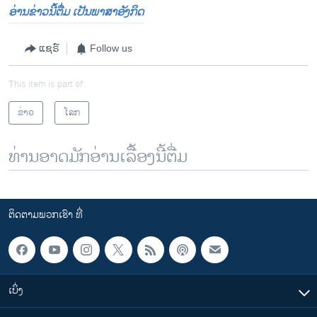
ອ່ານຂ່າວນີ້ຕື່ມ ເປັນພາສາອັງກິດ
ແຊຣ໌
Follow us
This item is part of
ຂ່າວ
ໂລກ
ທ່ານອາດມັກອ່ານເລື້ອງນີ້ຕື່ມ
ຕິດຕາມພວກເຮົາ ທີ່
ເບິ່ງ