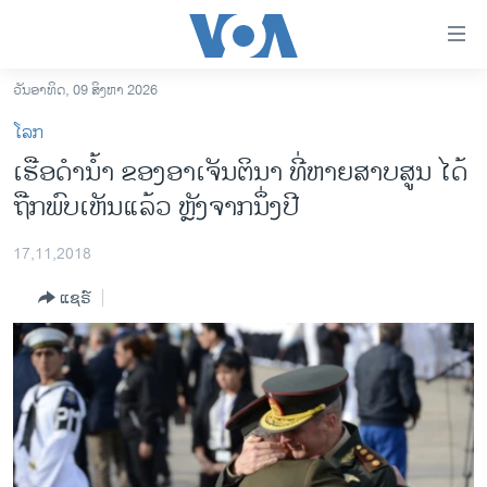
ລິ້ງ
ສຳຫລັບ
ເຂົ້າ
ວັນອາທິດ, 09 ສິງຫາ 2026
ຫາ
ໂຮມເພຈ
ໂລກ
ຂ້າມ
ລາວ
ເຮືອດຳນ້ຳ ຂອງອາເຈັນຕິນາ ທີ່ຫາຍສາບສູນ ໄດ້
ຂ້າມ
ອາເມຣິກາ
ຖືກພົບເຫັນແລ້ວ ຫຼັງຈາກນຶ່ງປີ
ຂ້າມ
ໄປ
ການເລືອກຕັ້ງ ປະທານາທີບໍດີ ສະຫະລັດ 2024
ຫາ
17,11,2018
ຂ່າວ​ຈີນ
ຊອກ
ແຊຣ໌
ຄົ້ນ
ໂລກ
ເອເຊຍ
ອິດສະຫຼະພາບດ້ານການຂ່າວ
ຊີວິດຊາວລາວ
ຊຸມຊົນຊາວລາວ