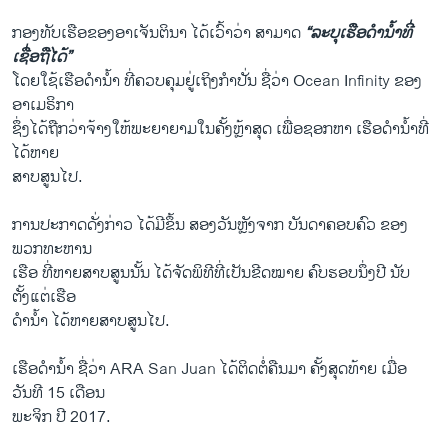
ກອງທັບເຮືອຂອງອາເຈັນຕິນາ ໄດ້ເວົ້າວ່າ ສາມາດ
“ລະບຸເຮືອດຳນ້ຳທີ່
ເຊື່ອຖືໄດ້”
ໂດຍໃຊ້ເຮືອດຳນ້ຳ ທີ່ຄວບຄຸມຢູ່ເຖິງກຳປັ່ນ ຊື່ວ່າ Ocean Infinity ຂອງ
ອາເມຣິກາ
ຊຶ່ງໄດ້ຖືກວ່າຈ້າງໃຫ້ພະຍາຍາມໃນຄັ້ງຫຼ້າສຸດ ເພື່ອຊອກຫາ ເຮືອດຳນ້ຳທີ່
ໄດ້ຫາຍ
ສາບສູນໄປ.
ການປະກາດດັ່ງກ່າວ ໄດ້ມີຂຶ້ນ ສອງວັນຫຼັງຈາກ ບັນດາຄອບຄົວ ຂອງ
ພວກທະຫານ
ເຮືອ ທີ່ຫາຍສາບສູນນັ້ນ ໄດ້ຈັດພິທີທີ່ເປັນຂີດໝາຍ ຄົບຮອບນຶ່ງປີ ນັບ
ຕັ້ງແຕ່ເຮືອ
ດຳນ້ຳ ໄດ້ຫາຍສາບສູນໄປ.
ເຮືອດຳນ້ຳ ຊື່ວ່າ ARA San Juan ໄດ້ຕິດຕໍ່ຄືນມາ ຄັ້ງສຸດທ້າຍ ເມື່ອ
ວັນທີ 15 ເດືອນ
ພະຈິກ ປີ 2017.