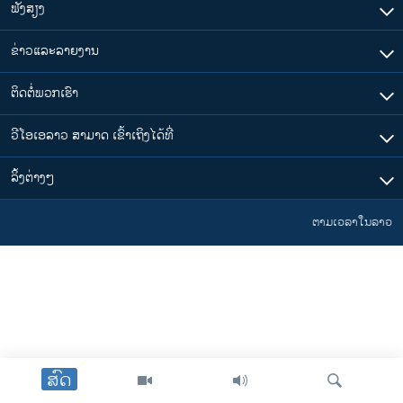
ຟັງສຽງ
ຂ່າວແລະລາຍງານ
ຕິດຕໍ່ພວກເຮົາ
ວີໂອເອລາວ ສາມາດ ເຂົ້າເຖິງໄດ້ທີ່
​ລິ້ງ​ຕ່າງໆ
ຕາມເວລາໃນລາວ
ສົດ