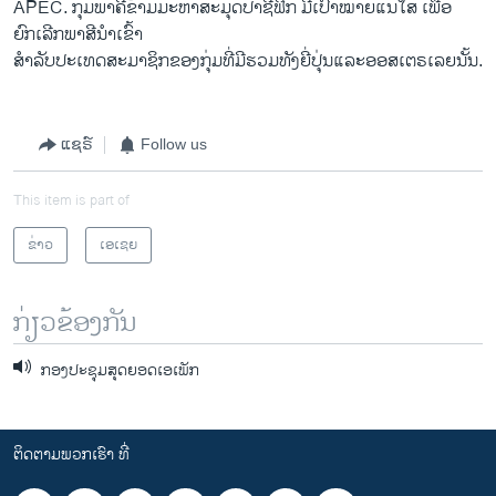
APEC. ກຸ່ມພາຄີຂ້າມມະຫາສະມຸດປາຊີຟິກ ມີເປົ້າໝາຍແນໃສ່ ເພື່ອ
ຍົກເລີກພາສີນຳເຂົ້າ
ສຳລັບປະເທດສະມາຊິກຂອງກຸ່ມທີ່ມີຮວມທັງຍີ່ປຸ່ນແລະອອສເຕຣເລຍນັ້ນ.
ແຊຣ໌
Follow us
This item is part of
ຂ່າວ
ເອເຊຍ
ກ່ຽວຂ້ອງກັນ
ກອງປະຊຸມສຸດຍອດເອເພັກ
ຕິດຕາມພວກເຮົາ ທີ່