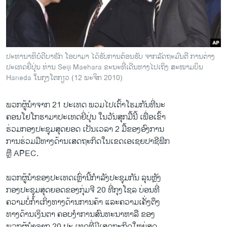
ວິທະຍາສາດ-ເທັກໂນໂລຈີ
ທຸລະກິດ
ພາສາອັງກິດ
ປະທານາທິບໍດີບາຣັກ ໂອບາມາ ໄດ້ຮັບການຕ້ອນຮັບ ຈາກລັດຖະມົນຕີ ການຕ່າງ
ວີດີໂອ
ປະເທດຍີ່ປຸ່ນ ທ່ານ Seiji Maehara ຂະນະທີ່ເດີນທາງໄປເຖິງ ສະໜາມບິນ
Haneda ໃນກຸງໂຕກຽວ (12 ພະຈິກ 2010)
ສຽງ
ລາຍການກະຈາຍສຽງ
ພວກຜູ້ນຳຈາກ 21 ປະເທດ ພວມໄປເຕົ້າໂຮມກັນທີ່ນະ
ຕິດຕາມພວກເຮົາ ທີ່
ຄອນໂຢໂກຮາມາປະເທດຍີ່ປຸ່ນ ໃນວັນສຸກມື້ນີ້ ເພື່ອເຂົ້າ
ລາຍງານ
ຮ່ວມກອງປະຊຸມສຸດຍອດ ເປັນເວລາ 2 ມື້ຂອງອົງການ
ການຮ່ວມມືທາງດ້ານເສດຖະກິດໃນເຂດເອເຊຍປາຊີຟິກ
ຫຼື APEC.
ພາສາຕ່າງໆ
ພວກຜູ້ນຳຂອງປະເທດເຫຼົ່ານີ້ກຳລັງປະຊຸມກັນ ລຸນຫຼັງ
ກອງປະຊຸມສຸດຍອດຂອງກຸ່ມຈີ 20 ທີ່ກຸງໂຊລ ບ່ອນທີ່
ຄວາມບໍ່ກໍ້າເກິ່ງທາງດ້ານການຄ້າ ແລະຄວາມເຄັ່ງຕຶງ
ທາງດ້ານເງິນຕາ ຄອບງຳການສົນທະນາຫາລື ຂອງ
ພວກຜູ້ນໍາຈາກ 20 ປະ ເທດທີ່ມີເສດຖະກິດໃຫຍ່ສຸດ