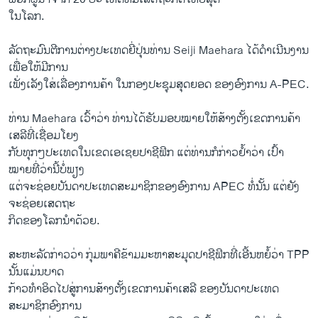
ໃນໂລກ.
ລັດຖະມົນຕີການຕ່າງປະເທດຍີ່ປຸ່ນທ່ານ Seiji Maehara ໄດ້ດຳເນີນງານ
ເພື່ອໃຫ້ມີການ
ເພັ່ງເລັງໃສ່ເລື່ອງການຄ້າ ໃນກອງປະຊຸມສຸດຍອດ ຂອງອົງການ A-PEC.
ທ່ານ Maehara ເວົ້າວ່າ ທ່ານໄດ້ຮັບມອບໝາຍໃຫ້ສ້າງຕັ້ງເຂດການຄ້າ
ເສລີທີ່ເຊື່ອມໂຍງ
ກັບທຸກໆປະເທດໃນເຂດເອເຊຍປາຊີຟິກ ແຕ່ທ່ານກໍກ່າວຢໍ້າວ່າ ເປົ້າ
ໝາຍທີ່ວ່ານີ້ບໍ່ພຽງ
ແຕ່ຈະຊ່ອຍບັນດາປະເທດສະມາຊິກຂອງອົງການ APEC ທໍ່ນັ້ນ ແຕ່ຍັງ
ຈະຊ່ອຍເສດຖະ
ກິດຂອງໂລກນຳດ້ວຍ.
ສະຫະລັດກ່າວວ່າ ກຸ່ມພາຄີຂ້າມມະຫາສະມຸດປາຊີຟິກທີ່ເອີ້ນຫຍໍ້ວ່າ TPP
ນັ້ນແມ່ນບາດ
ກ້າວທຳອິດໄປສູ່ການສ້າງຕັ້ງເຂດການຄ້າເສລີ ຂອງບັນດາປະເທດ
ສະມາຊິກອົງການ