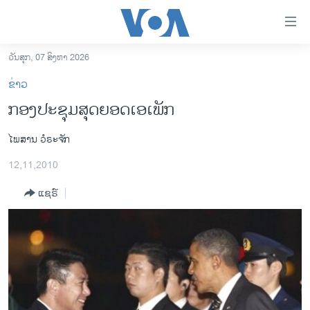
ລິ້ງ
ສຳຫລັບ
ເຂົ້າ
ວັນສຸກ, 07 ສິງຫາ 2026
ຫາ
ໂຮມເພຈ
ຂ່າວ
ຂ້າມ
ລາວ
ກອງປະຊຸມສຸດຍອດເອເພັກ
ຂ້າມ
ອາເມຣິກາ
ຂ້າມ
ໄພສານ ວໍຣະຈັກ
ໄປ
ການເລືອກຕັ້ງ ປະທານາທີບໍດີ ສະຫະລັດ 2024
ຫາ
12,11,2010
ຂ່າວ​ຈີນ
ຊອກ
ຄົ້ນ
ແຊຣ໌
ໂລກ
ເອເຊຍ
ອິດສະຫຼະພາບດ້ານການຂ່າວ
ຊີວິດຊາວລາວ
ຊຸມຊົນຊາວລາວ