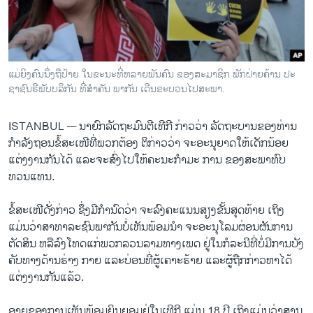
ວິທະຍາສາດ-ເທັກໂນໂລຈີ
ທຸລະກິດ
ພາສາອັງກິດ
ແມ່ຍິງຄົນນຶ່ງຖືປ້າຍ ໃນຂະນະທີ່ຫລາຍພັນຄົນ ຂອງສະມາຊິກ ພັກຝ່າຍຄ້ານ ປະ
ວີດີໂອ
ຊາຊົນຣີພັບບລິກັນ ທີ່ສຳຄັນ ພາກັນ ເດີນຂະບວນໄປສະພາ.
ສຽງ
ISTANBUL —
ນາຍົກລັດຖະມົນຕີ​ເທີ​ກີ ກ່າວ​ວ່າ ລັດຖະບານ​ຂອງ​ທ່ານ​
ລາຍການກະຈາຍສຽງ
ກຳລັງ​ຖອນ​ຂໍ້ສະ​ເໜີທີ່​ພວກ​ຕ້ອງ ຕິ​ກ່າວວ່າ ຈະ​ອະນຸຍາດ​ໃຫ້​ເດັກນ້ອຍ​
ຕິດຕາມພວກເຮົາ ທີ່
ແຕ່ງງານ​ກັນໄດ້ ແລະ​ຈະ​ສົ່ງ​ໄປໃຫ້​ຄະນະ​ກຳມະ ການ ຂອງ​ສະພາທົບ​
ລາຍງານ
ທວນ​ແທນ.
ຂໍ້​ສະ​ເໜີດັ່ງກ່າວ ຊຶ່ງມີ​ກຳນົດວ່າ​ ຈະ​ລົງ​ຄະແນນ​ສຽງ​ຂັ້ນ​ສຸດ​ທ້າຍ ​ເຖິງ​
ພາສາຕ່າງໆ
ແມ່ນ​ວ່າ​ສາທາ​ລະ​ຊົນ​ພາກັນ​ບໍ່​ເຫັນ​ພ້ອມນຳ ຈະ​ອະນຸ​ໂລມ​ຜ່ອນຜັນ​ການ​
ຕັດສິນ ຫລືລົງ​ໂທດ​ແກ່​ພວກ​ລວນ​ລາມທາງ​ເພດ ຢູ່​ໃນກໍລະ​ນີທີ່​ບໍ່​ມີ​ການ​ບັງ​
ຄັບ​ທາງດ້ານ​ຮ່າງ ກາຍ ​ແລະ​ບ່ອນ​ທີ່​ຜູ້​ເຄາະ​ຮ້າຍ ​ແລະ​ຜູ້​ຖືກ​ກ່າວ​ຫາ​ໄດ້​
ແຕ່ງງານ​ກັນ​ແລ້ວ.
ອາຍຸ​ຂອງ​ການ​ເຫັນ​ພ້ອມຍິນ​ຍອມຢູ່​ໃນ​ເທີ​ກີ ​ແມ່ນ 18 ປີ ​ເຖິງ​ແມ່ນ​ວ່າ​ສານ​