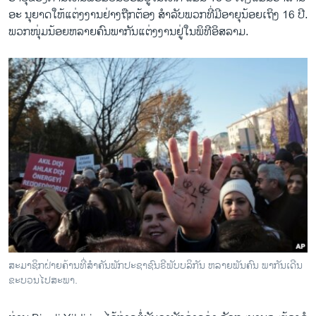
ອະ ນຸຍາດ​ໃຫ້​ແຕ່ງງານ​ຢ່າງຖືກຕ້ອງ​ ສຳລັບ​ພວກ​ທີ່​ມີ​ອາຍຸນ້ອຍ​ເຖິງ 16 ປີ​.
ພວກ​ໜຸ່ມ​ນ້ອຍ​ຫລາຍ​ຄົນ​ພາກັນ​ແຕ່ງງານ​ຢູ່​ໃນ​ພິທີ​ອິສລາມ.
ສະມາຊິກຝ່າຍຄ້ານທີ່ສຳຄັນພັກປະຊາຊົນຣີພັບບລິກັນ ຫລາຍພັນຄົນ ພາກັນເດີນ
ຂະບວນໄປສະພາ.