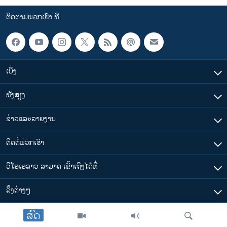
ຕິດຕາມພວກເຮົາ ທີ່
ເບິ່ງ
ຟັງສຽງ
ຂ່າວແລະລາຍງານ
ຕິດຕໍ່ພວກເຮົາ
ວີໂອເອລາວ ສາມາດ ເຂົ້າເຖິງໄດ້ທີ່
​ລິ້ງ​ຕ່າງໆ
ສົດ
ຕາມເວລາໃນລາວ