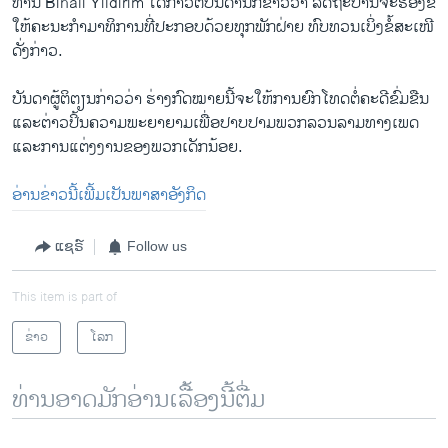
ທ່ານ​ Binali Yildirim ​ໄດ້​ກ່າວ​ຕໍ່​ບັນດາ​ນັກ​ຂ່າວ​ວ່າ ລັດຖະບານ​ຈະຮ້ອງຂໍ​
ໃຫ້ຄະນະ​ກຳມາ​ທິການທີ່​ປະກອບ​ດ້ວຍ​ທຸກ​ພັກ​ຝ່າຍ ​ທົບ​ທວນ​ເບິ່ງ​ຂໍ້​ສະ​ເໜີ​
ດັ່ງກ່າວ.
ບັນດາ​ຜູ້​ຕິຕຽນ​ກ່າວ​ວ່າ ຮ່າງ​ກົດໝາຍນີ້​ຈະ​ໃຫ້ການ​ຍົກ​ໂທດ​ຕໍ່​ຄະດີ​ຂົ່ມຂືນ ​
ແລະ​ຕ່າວ​ປິ້ນຄວາມພ​ະຍາ​ຍາມ​ເພື່ອ​ປາບ​ປາມ​ພວກ​ລວນ​ລາມ​ທາງ​ເພດ ​
ແລະ​ການ​ແຕ່ງງານ​ຂອງ​ພວກເດັກນ້ອຍ.
ອ່ານຂ່າວນີ້ເພີ້ມເປັນພາສາອັງກິດ
ແຊຣ໌
Follow us
This item is part of
ຂ່າວ
ໂລກ
ທ່ານອາດມັກອ່ານເລື້ອງນີ້ຕື່ມ