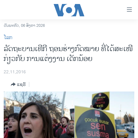
ລິ້ງ
ສຳຫລັບ
ເຂົ້າ
ວັນພະຫັດ, 06 ສິງຫາ 2026
ຫາ
ໂຮມເພຈ
ໂລກ
ຂ້າມ
ລາວ
ລັດຖະບານເທີກີ ຖອນຮ່າງກົດໝາຍ ທີ່ໄດ້ສະເໜີ
ຂ້າມ
ອາເມຣິກາ
ກ່ຽວກັບ ການແຕ່ງງານ ເດັກນ້ອຍ
ຂ້າມ
ໄປ
ການເລືອກຕັ້ງ ປະທານາທີບໍດີ ສະຫະລັດ 2024
ຫາ
22,11,2016
ຂ່າວ​ຈີນ
ຊອກ
ແຊຣ໌
ຄົ້ນ
ໂລກ
ເອເຊຍ
ອິດສະຫຼະພາບດ້ານການຂ່າວ
ຊີວິດຊາວລາວ
ຊຸມຊົນຊາວລາວ