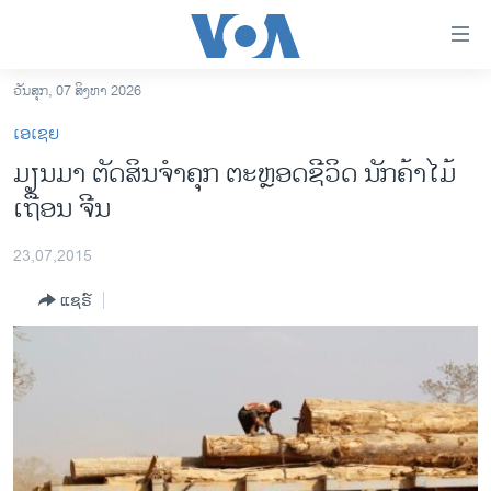
ລິ້ງ
ສຳຫລັບ
ເຂົ້າ
ວັນສຸກ, 07 ສິງຫາ 2026
ຫາ
ໂຮມເພຈ
ເອເຊຍ
ຂ້າມ
ລາວ
ມຽນມາ ຕັດສິນຈຳຄຸກ ຕະຫຼອດຊີວິດ ນັກຄ້າໄມ້
ຂ້າມ
ອາເມຣິກາ
ເຖື່ອນ ຈີນ
ຂ້າມ
ໄປ
ການເລືອກຕັ້ງ ປະທານາທີບໍດີ ສະຫະລັດ 2024
ຫາ
23,07,2015
ຂ່າວ​ຈີນ
ຊອກ
ແຊຣ໌
ຄົ້ນ
ໂລກ
ເອເຊຍ
ອິດສະຫຼະພາບດ້ານການຂ່າວ
ຊີວິດຊາວລາວ
ຊຸມຊົນຊາວລາວ