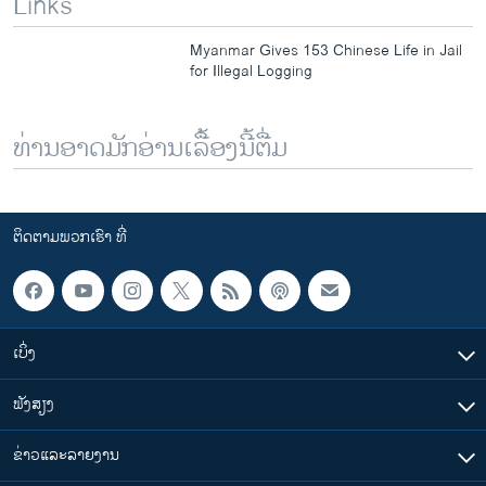
Links
Myanmar Gives 153 Chinese Life in Jail
for Illegal Logging
ທ່ານອາດມັກອ່ານເລື້ອງນີ້ຕື່ມ
ຕິດຕາມພວກເຮົາ ທີ່
ເບິ່ງ
ຟັງສຽງ
ຂ່າວແລະລາຍງານ