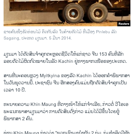
ວິທະຍາສາດ-ເທັກໂນໂລຈີ
ທຸລະກິດ
ພາສາອັງກິດ
ຊາຍຄົນໜຶ່ງຮັດທ່ອນໄມ້ ຕິດກັບລົດ ໃນຄ້າຍຕັດໄມ້ ທີ່ເມືອງ Pinlebu ລັດ
ວີດີໂອ
Sagaing, ປະເທດ ມຽນມາ. 5 ມີນາ 2014.
ສຽງ
​ມຽນມາ ​ໄດ້​ຕັດສິນ​ຈຳ​ຄຸກ​ຕະຫຼອດ​ຊີວິດ​ໃຫ້​ແກ່​ຊາວ ຈີນ 153 ຄົນ​ທີ່​ລັກ
ລາຍການກະຈາຍສຽງ
ລອບ​ຕັດ​ໄມ້​ຜິດ​ກົດໝາຍ​ໃນ​ລັດ​ Kachin ຢູ່​ທາງ​ພາກ​ເໜືອ​ຂອງ​ປະເທດ.
ຕິດຕາມພວກເຮົາ ທີ່
ລາຍງານ
ສານ​ທີ່ນະຄອນຫຼວງ​ Myitkyina ຂອງ​ລັດ Kachin ​ໄດ້​ອອກ​ຄຳ​ພິພາກ​ສາ​
ໃນ​ວັນ​ພຸດ​ວານ​ນີ້. ປະຊາຊົນ ຈີນ ອີກ​ສອງ​ຄົນ​ແມ່ນ​ຖືກ​ຕັດສິນຈຳຄຸກເປັນ​
ເວລາ 10 ປີ.
ພາສາຕ່າງໆ
​ທະນາຍຄວາມ Khin Maung ທີ່​ຕາງໜ້າໃຫ້​ແກ່​ຈຳ​ເລີຍ, ​ກ່າວ​ຕໍ່ ວີໂອ​ເອ
ພະແນກພາສາມຽນມາ​ວ່າ ການ​ຕັດສິນດັ່ງກ່າວ ​ແມ່ນ​ໄດ້​ມີຂຶ້ນ​ໂດຍ​ຜູ້​
ພິພາກສາ​ 2 ຄົນ.
ທ່ານ Khin Maung ກ່າວ​ວ່າ “ພວກ​ເຂົາ​ມາ​ນຳ​ກັນ​ 2 ກຸ່ມ, ກຸ່ມ​ທຳ​ອິດ​ມີ​ທັງ​