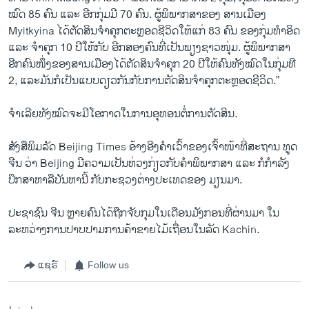
ໝົດ 85 ຄົນ ​ແລະ ອີກ​ກຸ່ມ​ມີ 70 ຄົນ. ຜູ້​ພິພາກສາ​ຂອງ ສານ​ເມືອງ
Myitkyina ​ໄດ້​ຕັດສິນ​ຈຳ​ຄຸກ​ຕະຫຼອດ​ຊີວິດ​ໃຫ້​ແກ່ 83 ຄົນ ຂອງ​ກຸ່ມ​ທຳ​ອິດ
​ແລະ ຈຳຄຸກ 10 ປີໃຫ້​ກັບ ອີກ​ສອງ​ຄົນ​ທີ່​ເປັນ​ພຽງ​ຊາວ​ໜຸ່ມ. ຜູ້​ພິພາກສາ​
ອີກ​ຄົນ​ໜຶ່ງ​ຂອງ​ສານເມືອງ​ໄດ້​ຕັດສິນຈຳ​ຄຸ​ກ 20 ປີໃຫ້​ຄົນ​ທັງ​ໝົດ​ໃນ​ກຸ່ມ​ທີ
2, ​ແລະມັນ​ກໍ​ເປັນ​ແບບ​ດຽວກັນ​ກັບ​ການ​ຕັດສິນ​ຈຳ​ຄຸກ​ຕະຫຼອດ​ຊີວິດ.”
ຈຳ​ເລີຍ​ທັງໝົດ​ຈະ​ມີ​ໂອກາດ​ໃນ​ການ​ອຸທອນ​ຕໍ່​ການ​ຕັດ​ສິນ.
ສັງ​ສື​ພິມ​ລັດ Beijing Times ອ້າງ​ອີງ​ຄຳ​ເວົ້າ​ຂອງ​ເຈົ້າ​ໜ້າ​ທີ່​ສະຖານ ທູດ​
ຈີນ ວ່າ Beijing ມີ​ຄວາມ​ເປັນ​ຫ່ວງ​ກ່ຽວ​ກັບ​ຄຳ​ພິພາກສາ ​ແລະ ກໍ​ກຳລັງ​
ປຶກສາ​ຫາລື​ບັນຫານີ້ ກັບ​ກະຊວງ​ຕ່າງ​ປະ​ເທດ​ຂອງ ມຽນມາ.
ປະຊາຊົນ​ ຈີນ ຫຼາຍຄົນ​ໄດ້​ຖືກ​ຈັບ​ກຸມ​ໃນ​ເດືອນ​ມັງ​ກອນ​ທີ່​ຜ່ານ​ມາ ​ໃນ​
ລະຫວ່າງ​ການ​ປາບ​ປາມ​ການ​ຄ້າ​ຂາຍ​ໄມ້ເຖື່ອນ​ໃນ​ລັດ Kachin.
ແຊຣ໌
Follow us