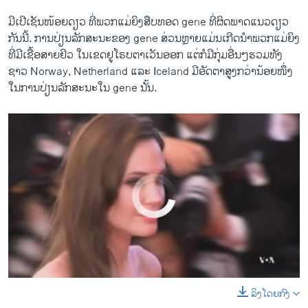
ມີ​ເປີ​ເຊັນ​ໜ້ອຍ​ດຽວ ທີ່​ພວກ​ແມ່ຍິງ​ສືບ​ທອດ gene ​ທີ່​ຜິດພາດແນວ​ດຽວ​
ກັນ​ນີ້. ການ​ປ່ຽນ​ລັກສະນະ​ຂອງ gene ສ່ວນ​ຫຼາຍ​ແມ່ນ​ເກີດ​ນຳພວກ​ແມ່ຍິງ
​ທີ່​ມີ​ເຊື້ອສາຍ​ຢິວ ​ໃນ​ເຂດ​ຢູ​ໂຣບຕາ​ເວັນ​ອອກ ​ແຕ່​ກໍ​ມີ​ກຸ່ມອື່ນໆຮວມທັງ​
ຊາວ Norway, Netherland ​ແລະ Iceland ມີ​ອັດຕາ​ສູງ​ກວ່າ​ນ້ອຍ​ໜຶ່ງ​
ໃນ​ການ​ປ່ຽນ​ລັກສະນະ​ໃນ gene ນັ້ນ.
No media source currently available
ລິງໂດຍກົງ
0:00
0:02:21
EMBED
SHARE