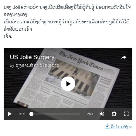
ນາງ Jolie ກ່າວ​ວ່າ ນາງ​ເປີດ​ເຜີຍ​ເລື້ອງນີ້​ໃຫ້​ຜູ້​ຄົນຮູ້ ຍ້ອນ​ການ​ຕັດສິນ​ໃຈ​
ຂອງ​ນາງ​ເອງ
​ເພື່ອ​ວ່າ​ພວກ​ແມ່ຍິງ​ທັງ​ຫຼາຍ​ຈະ​ຮູ້ຈັກ​ກ່ຽວ​ກັບ​ທາງ​ເລືອກ​ຕ່າງໆທີ່​ມີ​ໄວ້​ໃຫ້​
ສຳລັບ​ພວກ​ເຂົາ​
ເຈົ້າ.
US Jolie Surgery
by
ສຽງອາເມຣິກາ ວີໂອເອລາວ
No media source currently available
0:00
1:50
Angelina Jolie Takes Another Bold Step
EMBED
SHARE
ລິງໂດຍກົງ
by
ສຽງອາເມຣິກາ ວີໂອເອລາວ