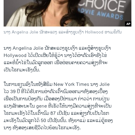
ວິທະຍາສາດ-ເທັກໂນໂລຈີ
ທຸລະກິດ
ພາສາອັງກິດ
ນາງ Angelina Jolie ນັກສະແດງ ແລະສ້າງຮູບເງົາ Holliwood ອາເມຣິກັນ
ວີດີໂອ
ນາງ Angelina Jolie ນັກສະ​ແດງ​ຮູບ​ເງົາ ​ແລະ​ຜູ້​ສ້າງ​ຮູບ​ເງົາ
ສຽງ
Hollywood ​ໄດ້​ເປີດ​ເຜີຍ​ໃຫ້​ຮູ້​ວ່າ​ ນາງ​ໄດ້​ຜ່າຕັດ​ເອົາ​ຮັງ​ໄຂ່
ລາຍການກະຈາຍສຽງ
​ແລະ​ທໍ່​ນ້ຳ​ໄຂ່​ໃນ​ມົດ​ລູກ​ອອກ ​ເພື່ອ​ຜ່ອນຄາຍ​ຄວາມ​ສ່ຽງ​ທີ່​ຈະ
ຕິດຕາມພວກເຮົາ ທີ່
ເປັນ​ໂຣກມະ​ເຮັງນັ້ນ.
ລາຍງານ
​ໃນ​ການ​ຂຽນ​ລົງ​ໃນ​ໜັງສືພິມ New York Times ນາງ Jolie
​ໄວ 39 ປີ ທີ່​ໄດ້​ຮັບ​ການຜ່າຕັດ​ເຕົ້ານົມ​ອອກ​ມາ​ທັງ​ສອງ​ເບື້ອງ​
ພາສາຕ່າງໆ
ເພື່ອ​ເປັນ​ການ​ປ້ອງ​ກັນ ​ເມື່ອ​ສອງ​ປີຜ່ານມາ ກ່າວ​ວ່າ ການ​ປ່ຽນ
​ແປງ​ລັກສະນະ​ໃນ gene ທີ່​ເຮັດ​ໃຫ້​ນາງ​ມີ​ຄວາມ​ສ່ຽງ​ທີ່​ຈະ​ເປັນ
​ໂຣກມະ​ເຮັງໄດ້ໃນ​ເຕົ້ານົມ 87 ​ເປີ​ເຊັນ ​ແລະ​ສ່ຽງ​ກັບ​ເປັນ​ໂຣກ
ມະ​ເຮັງ​ໃນ​ມົດ​ລູກ​ໄດ້ 50 ​ເປີ​ເຊັນ​ນັ້ນ. ທັງ​ຍາ​ແມ່ ​ແລະ​ແມ່ຕູ້​ຂອງ​
ນາງ ທັງ​ສອງ​ເສຍ​ຊີວິດ​ໄປ​ຍ້ອນ​ໂຣກມະ​ເຮັງ.