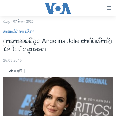
ລິ້ງ
ສຳຫລັບ
ເຂົ້າ
ວັນສຸກ, 07 ສິງຫາ 2026
ຫາ
ໂຮມເພຈ
ສະຫະລັດອາເມຣິກາ
ຂ້າມ
ລາວ
ດາລາຮອລລີວູດ Angelina Jolie ຜ່າຕັດເອົາຮັງ
ຂ້າມ
ອາເມຣິກາ
ໄຂ່ ໃນມົດລູກອອກ
ຂ້າມ
ໄປ
ການເລືອກຕັ້ງ ປະທານາທີບໍດີ ສະຫະລັດ 2024
ຫາ
25,03,2015
ຂ່າວ​ຈີນ
ຊອກ
ແຊຣ໌
ຄົ້ນ
ໂລກ
ເອເຊຍ
ອິດສະຫຼະພາບດ້ານການຂ່າວ
ຊີວິດຊາວລາວ
ຊຸມຊົນຊາວລາວ