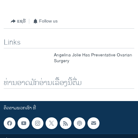
ແຊຣ໌
Follow us
Links
Angelina Jolie Has Preventative Ovarian
Surgery
ທ່ານອາດມັກອ່ານເລື້ອງນີ້ຕື່ມ
ຕິດຕາມພວກເຮົາ ທີ່