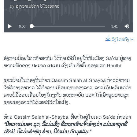
by
ສຽງອາເມຣິກາ ວີໂອເອລາວ
No media source currently available
0:00
3:41
ລິງໂດຍກົງ
ອົງການນິລະໂທດກຳສາກົນ ໄດ້ຖ່າຍວິດີໂອຢູ່ໃກ້ກັບເມືອງ Sa’da ຢູ່ທາງ
ພາກເໜືອຂອງ ປະເທດ ເຢເມນ ເຊິ່ງເປັນທີ່ໝັ້ນຂອງພວກ Houthi.
ຊາວບ້ານໃນທ້ອງຖິ່ນທ້າວ Qassim Salah al-Shayba ກ່າວວ່າການ
ໂຈຕີທາງອາກາດ ໄດ້ທຳລາຍເຮືອນຊານຂອງລາວ. ລາວໄດ້ປະຕິເສດວ່າ
ລາວບໍ່ມີສ່ວນເຊື່ອມໂຍງໃດໆກັບ ພວກກະບົດ ແລະ ໄດ້ເອົາຮູບພາບລູກ
ຊາຍຂອງລາວທີ່ໄດ້ເສຍຊີວິດໃຫ້ເບິ່ງ.
ທ້າວ Qassim Salah al-Shayba, ທີ່ອາໄສຢູ່ໃນເຂດ Sa’da ກ່າວວ່າ
“ນີ້ຫວາແມ່ນອາ ວຸດ, ນີ້ແມ່ນສິ່ງ ທີ່ພວກເຂົາເຈົ້າອ້າງວ່າ ແມ່ນອາວຸດທີ່
ເຮົາມີ. ນີ້ແມ່ນຄຳພີກຸ ຣ່ານ, ນີ້ກໍແມ່ນ ວັດມຸສລິມ.”