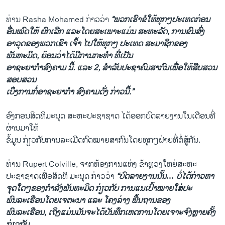
ທ່ານ Rasha Mohamed ກ່າວວ່າ
“ພວກເຮົາຂໍໃຫ້ທຸກໆປະເທດກ່ອນ
ອື່ນໝົດໃຫ້ ຍົກເລີກ ແລະໂດຍສະເພາະແມ່ນ ສະຫະລັດ, ການຂົນສົ່ງ
ອາວຸດຂອງພວກເຂົາ ເຈົ້າ ໄປໃຫ້ທຸກໆ ປະເທດ ສະມາຊິກຂອງ
ພັນທະມິດ, ຍ້ອນວ່າໄດ້ມີການກະທຳ ທີ່ເປັນ
ອາຊະຍາກຳສົງຄາມ ນີ້. ແລະ 2, ສຳລັບປະຊາຄົມສາກົນເພື່ອໃຫ້ສືບສວນ
ສອບສວນ
ເບ່ິງການກໍ່ອາຊະຍາກຳ ສົງຄາມດັ່ງ ກ່າວນີ້.”
ອົງກອນສິດທິມະນຸດ ສະຫະປະຊາຊາດ ໄດ້ອອກບົດລາຍງານໃນເດືອນທີ່
ຜ່ານມາໃຫ້
ຂໍ້ມູນ ກ່ຽວກັບການລະເມີດກົດໝາຍສາກົນໂດຍທຸກໆຝ່າຍທີ່ຕໍ່ສູ້ກັນ.
ທ່ານ Rupert Colville, ຈາກຫ້ອງການແຫ່ງ ຂ້າຫຼວງໃຫຍ່ສະຫະ
ປະຊາຊາດເພື່ອສິດທິ ມະນຸດ ກ່າວວ່າ
“ບົດລາຍງານນັ້ນ… ບໍ່ໄດ້ກ່າວຫາ
ຈຸດໃດໆຂອງກຳລັງພັນທະມິດ ກ່ຽວກັບ ການແນເປົ້າໝາຍໃສ່ປະ
ພົນລະເຮືອນໂດຍເຈຕະນາ ແລະ ໂຄງລ່າງ ພື້ນຖານຂອງ
ພົນລະເຮືອນ, ເຖິງແມ່ນມັນຈະໄດ້ບັນທຶກເຫດການໂດຍເຈາະຈົງຫຼາຍຄັ້ງ
ກ່ຽວກັບ