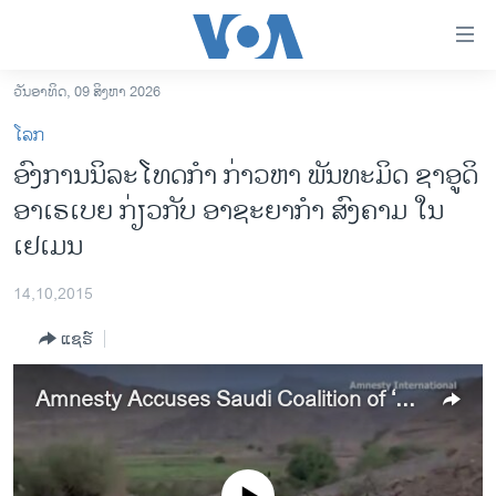
ລິ້ງ
ສຳຫລັບ
ເຂົ້າ
ວັນອາທິດ, 09 ສິງຫາ 2026
ຫາ
ໂຮມເພຈ
ໂລກ
ຂ້າມ
ລາວ
ອົງການນິລະໂທດກຳ ກ່າວຫາ ພັນທະມິດ ຊາອູດິ
ຂ້າມ
ອາເມຣິກາ
ອາເຣເບຍ ກ່ຽວກັບ ອາຊະຍາກຳ ສົງຄາມ ໃນ
ຂ້າມ
ໄປ
ການເລືອກຕັ້ງ ປະທານາທີບໍດີ ສະຫະລັດ 2024
ເຢເມນ
ຫາ
ຂ່າວ​ຈີນ
ຊອກ
14,10,2015
ຄົ້ນ
ໂລກ
ແຊຣ໌
ເອເຊຍ
ອິດສະຫຼະພາບດ້ານການຂ່າວ
Amnesty Accuses Saudi Coalition of ‘War Crimes’ in Yemen
ຊີວິດຊາວລາວ
ຊຸມຊົນຊາວລາວ