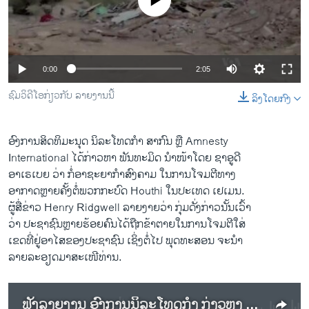
No media source currently available
ວິທະຍາສາດ-ເທັກໂນໂລຈີ
ທຸລະກິດ
ພາສາອັງກິດ
0:00
2:05
ວີດີໂອ
ຊົມວິດີໂອກ່ຽວກັບ ລາຍງານນີ້
ລິງໂດຍກົງ
ສຽງ
ລາຍການກະຈາຍສຽງ
ອົງການສິດທິມະນຸດ ນິລະໂທດກຳ ສາກົນ ຫຼື Amnesty
ຕິດຕາມພວກເຮົາ ທີ່
International ໄດ້ກ່າວຫາ ພັນທະມິດ ນຳໜ້າໂດຍ ຊາອູດີ
ລາຍງານ
ອາເຣເບຍ ວ່າ ກໍ່ອາຊະຍາກຳສົງຄາມ ໃນການໂຈມຕີທາງ
ອາກາດຫຼາຍຄັ້ງຕໍ່ພວກກະບົດ Houthi ໃນປະເທດ ເຢເມນ.
ຜູ້ສື່ຂ່າວ Henry Ridgwell ລາຍງາຍວ່າ ກຸ່ມດັ່ງກ່າວນັ້ນເວົ້າ
ພາສາຕ່າງໆ
ວ່າ ປະຊາຊົນຫຼາຍຮ້ອຍຄົນໄດ້ຖືກຂ້າຕາຍໃນການໂຈມຕີໃສ່
ເຂດທີ່ຢູ່ອາໄສຂອງປະຊາຊົນ ເຊິ່ງຕໍ່ໄປ ພຸດທະສອນ ຈະນຳ
ລາຍລະອຽດມາສະເໜີທ່ານ.
ຟັງລາຍງານ ອົງການນິລະໂທດກຳ ກ່າວຫາ ພັນທະມິດ ຊາອູດິອາເຣເບຍ ກ່ຽວກັບ ອາຊະຍາກຳ ສົງຄາມ ໃນເຢເມນ​.