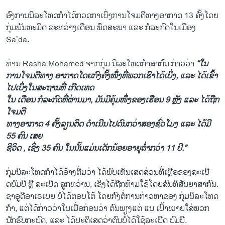
ອົງການນິລະໂທດກຳໄດ້ກວດກາເບິ່ງການໂຈມຕີທາງອາກາດ 13 ຄັ້ງໂດຍ
ກຸ່ມພັນທະມິດ ລະຫວ່າງເດືອນ ພຶດສະພາ ແລະ ກໍລະກົດໃນເມືອງ
Sa’da.
ທ່ານ Rasha Mohamed ຈາກກຸ່ມ ນິລະໂທດກຳສາກົນ ກ່າວວ່າ
“ໃນ
ການໂຈມຕີທາງ ອາກາດໂດຍກົງຄັ້ງໜຶ່ງທີ່ພວກເຮົາໄດ້ເບິ່ງ, ແລະ ໄດ້ເຂົ້າ
ໄປເບິ່ງໃນສະຖານທີ່ ເກີດເຫດ
ໃນ ເດືອນ ກໍລະກົດທີ່ຜ່ານມາ, ມັນມີຄຸ້ມໜຶ່ງຂອງເຮືອນ 9 ຫຼັງ ແລະ ໄດ້ຖືກ
ໂຈມຕີ
ທາງອາກາດ 4 ຄັ້ງລຽນຕິດ ດຳເນີນໄປດົນກວ່າສອງຊົ່ວໂມງ ແລະ ໄດ້ມີ
55 ຄົນ ເສຍ
ຊີວິດ , ເຊິ່ງ 35 ຄົນ ໃນນັ້ນແມ່ນເດັກນ້ອຍອາຍຸຕ່ຳກວ່າ 11 ປີ.”
ກຸ່ມນິລະໂທດກຳໄດ້ອ້າງຕື່ມວ່າ ໄດ້ພົບເຫັນເສດສ່ວນທີ່ເຫຼືອຂອງລະເບີ
ດບົມບີ ຫຼື ລະເບີດ ລູກຫວ່ານ, ເຊິ່ງໄດ້ຖືກຫ້າມໃຊ້ໂດຍສົນທິສັນຍາສາກົນ.
ຊາອູດີອາເຣເບຍ ບໍ່ໄດ້ຕອບໂຕ້ ໂດຍກົງຕໍ່ການກ່າວຫາຂອງ ກຸ່ມນິລະໂທດ
ກຳ, ແຕ່ໄດ້ກ່າວວ່າໃນເມື່ອກ່ອນວ່າ ຕົນພຽງແຕ່ ແນ ເປົ້າໝາຍໃສ່ພວກ
ນັກຮົບກະບົດ, ແລະ ໄດ້ປະຕິເສດວ່າຕົນບໍ່ໄດ້ໃຊ້ລະເບີດ ບົມບີ.