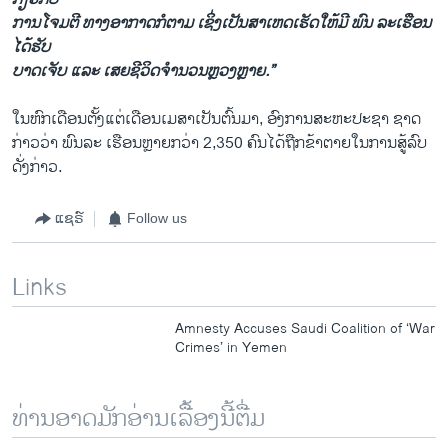
ການໂຈມຕີ ທາງອາກາດກໍຕາມ ເຊິ່ງເປັນສາເຫດເຮັດໃຫ້ມີ ພົນ ລະເຮືອນ
ໄດ້ຮັບ
ບາດເຈັບ ແລະ ເສຍຊີວິດຈຳນວນຫຼວງຫຼາຍ.”
ໃນຫົກເດືອນຕັ້ງແຕ່ເດືອນເມສາເປັນຕົ້ນມາ, ອົງການສະຫະປະຊາ ຊາດ
ກ່າວວ່າ ພົນລະ ເຮືອນຫຼາຍກວ່າ 2,350 ຄົນໄດ້ຖືກຂ້າຕາຍໃນການສູ້ລົບ
ດັ່ງກ່າວ.
ແຊຣ໌
Follow us
Links
Amnesty Accuses Saudi Coalition of ‘War
Crimes’ in Yemen
ທ່ານອາດມັກອ່ານເລື້ອງນີ້ຕື່ມ