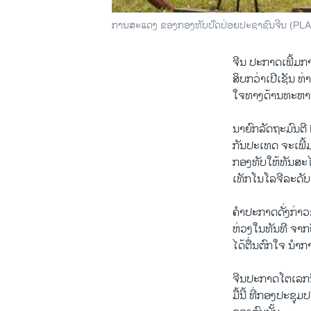
ການສະແດງ ຂອງກອງທັບປົດປ່ອຍປະຊາຊົນຈີນ (PLA) ທີ
ຈີນ​ ປະກາດ​ເພີ້​ມການ
​ສິບ​ກວ່າ​ເປີ​ເຊັນ 
ໃຈທາງດ້ານ​ທະຫານຂອງ
ນາຍົກລັດຖະມົນຕີ 
ກັນ​ປະ​ເທດ ​ຈະ​ເພີ້​ມຂ
ກອງທັບ​ໃຫ້​ທັນ​ສ
ເທັກ​ໂນ​ໂລ​ຈີ​ລະດັບ​ສ
ຄຳ​ປະກາດ​ດັ່ງກ່າ
ຫ່ວງ​ໃນ​ທັນທີ ຈາກ​ຍ
ໄດ້​ຕື່ນ​ຕົກ​ໃຈ​ ນຳ
ຈີນ​ປະກາດ​ໂຕ​ເລກ​ນ
​ມື້​ນີ້ ທີ່​ກອງ​ປ