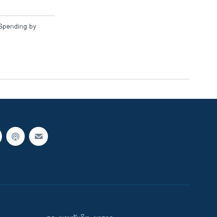
 Spending by
width
px