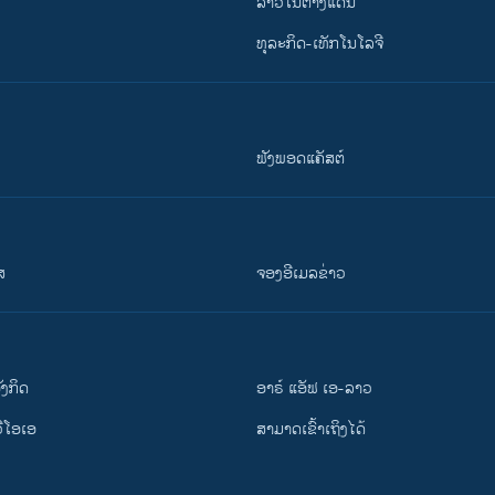
ລາວໃນຕ່າງແດນ
ທຸລະກິດ-ເທັກໂນໂລຈີ
ຟັງພອດແຄັສຕ໌
ສ
ຈອງອີເມລຂ່າວ
ັງ​ກິດ
ອາຣ໌ ແອັຟ ເອ-ລາວ
ວີ​ໂອ​ເອ
ສາມາດເຂົ້າເຖິງໄດ້