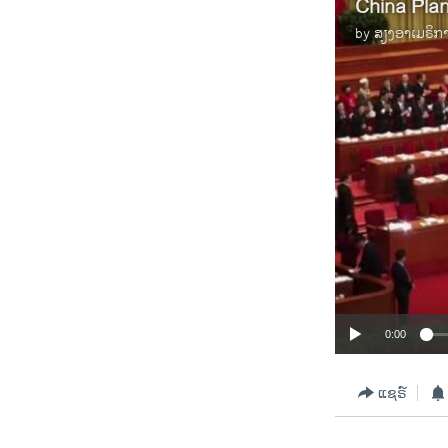
China Pla
by
ສຽງອາເມຣິກ
0:00
ແຊຣ໌