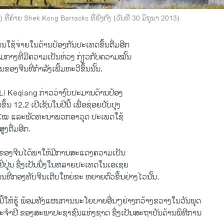
່ຄ້າຍ Shek Kong Barracks ທີ່ຣົງກົງ (ວັນທີ 30 ມິຖຸນາ 2013)
​ໃຊ້​ຈ່າຍ​ໃນ​ດ້ານ​ປ້ອງ​ກັນ​ປະ​ເທດ​ຂຶ້ນ​ຕື່ມ​ອີກ
ທ່າມກາງ​ທີ່ມີຄວາມ​ເປັນ​ຫ່ວງ​ ກ່ຽວ​ກັບຄວາມໝັ້ນ
ຈີນ​ທີ່​ກຳລັງ​ເພີ້​ມທະວີຂຶ້ນ​ນັ້ນ.
Li Keqiang ກ່າວ​ວ່າງົບປະມານ​ດ້ານ​ປ້ອງ​
ຶ້ນ 12.2 ​ເປີ​ເຊັນ​ໃນ​ປີ​ນີ້ ​ເພື່ອ​ຊ່ອຍ​ປັບປຸງ
ະ​ໄໝ ​ແລະ​ພັດທະນາ​ພວກ​ອາວຸດ ​ປະເພດໃຊ້
ູງ​ຕື່ມ​ອີກ.
ວ​ຂອງຈີນໄດ້ພາໃຫ້ມີການສະແດງຄວາມ​ເປັນ​
ີ່ປຸ່ນ ຊຶ່ງເປັນ​ນຶ່ງ​ໃນ​ຫລາຍປະ​ເທດໃນ​ເອ​ເຊຍ ​
​ການ​ທີ່​ກອງທັບ​ຈີນເຕີບໃຫຍ່ຂະ ຫຍາຍຕົວຂຶ້ນ​ຢ່າງໄວ​ນັ້ນ.
ີ້​ໃຫ້​ຮູ້ ພ້ອມ​ທັງ​ແຜນການ​ນະ​ໂຍບາຍ​ອື່ນ​ໆຢ່າງ​ກວ້າງຂວາງ​ໃນ​ວັນ​ພຸດ
ະຊຸມ​ປະຈຳ​ປີ​ ຂອງ​ສະພາ​ປະຊາຊົນ​ແຫ່ງ​ຊາດ​ ຊຶ່ງເປັນສະຖາບັນດ້ານພິທີການ