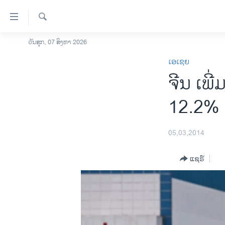
ລິ້ງ
ສຳຫລັບ
ເຂົ້າ
ຄົ້ນຫາ
ວັນສຸກ, 07 ສິງຫາ 2026
ໂຮມເພຈ
ຫາ
ເອເຊຍ
ລາວ
ຂ້າມ
ຈີນ ເພີ
ຂ້າມ
ອາເມຣິກາ
ຂ້າມ
ການເລືອກຕັ້ງ ປະທານາທີບໍດີ ສະຫະລັດ
12.2% (
ໄປ
2024
ຫາ
ຂ່າວ​ຈີນ
ຊອກ
05,03,2014
ຄົ້ນ
ໂລກ
ແຊຣ໌
ເອເຊຍ
ອິດສະຫຼະພາບດ້ານການຂ່າວ
ຊີວິດຊາວລາວ
ຊຸມຊົນຊາວລາວ