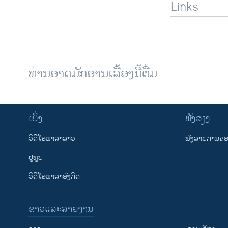
Links
ທ່ານອາດມັກອ່ານເລື້ອງນີ້ຕື່ມ
ເບິ່ງ
ຟັງສຽງ
ວີດີໂອພາສາລາວ
ຟັງລາຍການຂອງ
ຢູທູບ
ວີດີໂອພາສາອັງກິດ
ຂ່າວແລະລາຍງານ