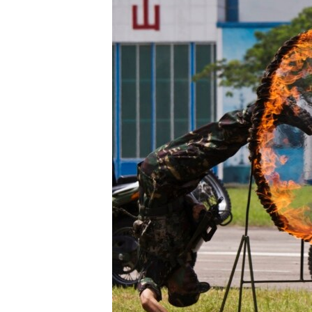
ວິທະຍາສາດ-ເທັກໂນໂລຈີ
ທຸລະກິດ
ພາສາອັງກິດ
ວີດີໂອ
ສຽງ
ລາຍການກະຈາຍສຽງ
ລາຍງານ