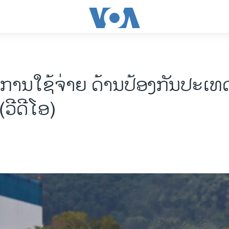
່ມການໃຊ້ຈ່າຍ ດ້ານປ້ອງກັນປະເທດ
ວີດີໂອ)