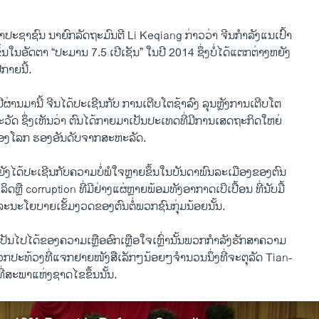
ະພາ​ປະຊາຊົນ ນາຍົກລັດຖະມົນຕີ Li Keqiang ກ່າວ​ວ່າ ຈີນກຳລັງ​ແນ​ເປົ້າ​
​ໃນ​ອັດຕາ “ປະມານ 7.5 ​ເປີ​ເຊັນ​” ໃນ​ປີ 2014 ຊຶ່ງ​ບໍ່​ໄດ້​ແຕກຕ່າງ​ຫຍັງ​
​ກາຍ​ນີ້.
ດ​ປີຜ່ານມາ​ນີ້ ຈີນ​ໄດ້​ປະ​ເຊີນ​ກັບ ​ການ​ເຕີບ​ໂຕ​ຊ້າ​ລົງ ລຸນ​ຫຼັງ​ການເຕີບ​ໂຕ​
​ວັດ ຊຶ່ງ​ເຫັນ​ວ່າ ຕົນ​ໄດ້​ກາຍ​ມາ​ເປັນ​ປະ​ເທດ​ທີ່​ມີ​ການ​ເສດຖະກິດ​ໃຫຍ່
ງ​ຂອງ​ໂລກ ຮອງ​ອັນ​ດັບ​ຈາກ​ສະຫະລັດ.
​ຍັງໄດ້​ປະ​ເຊີນ​ກັບ​ຄວາມ​ບໍ່ພໍ​ໃຈ​ຫຼາຍ​ຂຶ້ນ​ໃນ​ບັນດາ​ພົນລະ​ເມືອງ​ຂອງ​ຕົນ
​ຫຼື corruption ທີ່​ມີ​ຢ່າງ​ແຜ່​ຫຼາຍພ້ອມ​ທັງ​ອາກາດ​ເປິ​ເປື້ອນ ທີ່​ນັບມື້
ະ​ນະ​ໂຍບາຍ​ເຂັ້ມ​ງວດ​ຂອງ​ຕົນ​ຕໍ່​ພວກ​ຊົນ​ກຸ່ມ​ນ້ອຍ​ນັ້ນ.
​ເປັນ​ໄປ​ໄດ້​ຂອງ​ຄວາມ​ເຫຼືອອົກ​ເຫຼືອ​ໃຈ​ເຫຼົ່າ​ນັ້ນພວກ​ກຳລັງ​ຮັກສາ​ຄວາມ ​
​ປະ​ທ້ວງ​ທີ່​ແຈກ​ຢາຍ​ໜັງສື​ເລັກໆ​ນ້ອຍໆ​ຈຳນວນ​ນຶ່ງ​ທີ່​ຈະຕຸ​ລັດ Tian-
​ສະພາ​ແຫ່ງ​ຊາດ​ໄຂ​ຂຶ້ນ​ນັ້ນ.