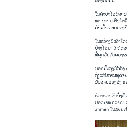
ຂອງ​ຕົນ​ນັ້ນ.
​ໃນ​ຄຳ​ປາ​ໄສ​ຕໍ່​ສ
ໝາຍການ​ເຕີບ​ໂຕ​ຂຶ້ນ
ກັບ​ເປົ້າ​ໝາຍ​ຂອງ​ປີ
​ໃນ​ຫວ່າງ​ບໍ່​ເທົ່າ​ໃ
ຢ່າງ​ໄວ​ມາ 3 ທົດ​ສະ
ທີ່​ສຸດ​ອັນ​ດັບ​ສອ
ນອກນັ້ນກຸງ​ປັກ​ກິ​ງ 
ກ່ຽວ​ກັບການ​ທຸດຈະລິດ
ນັບຮ້າຍ​ແຮງ​ລົງ ​ແລ
ຮ່ອງຮອຍ​ອັນ​ນຶ່ງ​ທີ່
ປອດ​ໄພ​ແກ່​ລາກ​ພວກ
anmen ​ໃນ​ຂະນະ​ທີ່