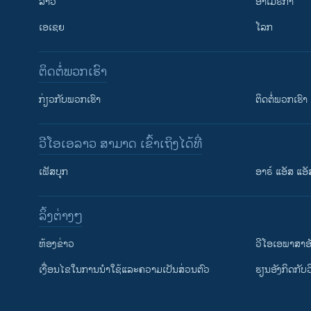
ລາວ
ອາເມຣິກາ
ເອເຊຍ
ໂລກ
ຕິດຕໍ່ພວກເຮົາ
ກ່ຽວກັບພວກເຮົາ
ຕິດຕໍ່ພວກເຮົາ
ວີໂອເອລາວ ສາມາດ ເຂົ້າເຖິງໄດ້ທີ່
ເຟັສບຸກ
ອາຣ໌ ແອັສ ແອັ
​ລິ້ງ​ຕ່າງໆ
ຕິດຕາມພວກເຮົາ ທີ່
​ຫ້ອງ​ຂ່າວ
ວີ​ໂອ​ເອ​ພາ​ສາ​ອ
​ເງື່ອນ​ໄຂ​ໃນ​ການ​ນຳ​ໃຊ້​ແລະຄວາມ​ເປັນ​ສ່​ວນ​ຕົວ
​ຮຽນ​ອັງ​ກິດ​ກັບ​
ພາສາຕ່າງໆ