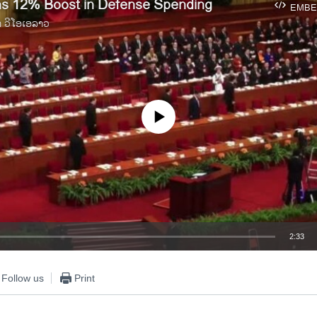
ns 12% Boost in Defense Spending
EMBE
າ ວີໂອເອລາວ
No media source currently available
2:33
EMBED
Follow us
Print