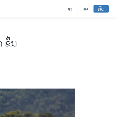
ສົດ
 ຂຶ້ນ