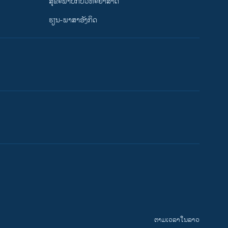
ສຸຂະພາບກັບວິທະຍາສາດ
ຮຽນ-ພາສາອັງກິດ
ຕາມເວລາໃນລາວ