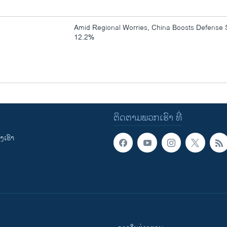
Amid Regional Worries, China Boosts Defense
12.2%
ຕິດຕາມພວກເຮົາ ທີ່
ເຮົາ