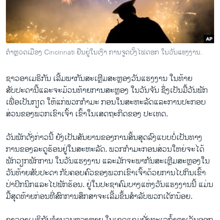
ວິທະຍາສາດ-ເທັກໂນໂລຈີ
ທຸລະກິດ
ພາສາອັງກິດ
ຕຳຫຼວດເມືອງ Cincinnati ຢືນຢູ່ໃນເງົາ ການຈູດບັ້ງໄຟດອກ ໃນວັນແຮງງານ.
ວີດີໂອ
ຊາວ​ອາ​ເມຣິກັນ ເລີ້ມ​ພາກັນ​ສະ​ເຫຼີມສະຫຼອງວັນ​ແຮງ​ງານ ໃນ​ທ້າຍ​
ສຽງ
ສັບປະດາ​ນີ້​ແລະຈະ​ມ້ວນທ້າຍ​ການ​ສະຫຼອງ ໃນ​ວັນ​ຈັນ ຊຶ່ງ​ເປັນມື້​ວັນພັກ ​
ລາຍການກະຈາຍສຽງ
ເພື່ອ​ເປັນ​ກຽດ ​ໃຫ້​ແກ່​ພວກ​ກຳມະ ກອນ​ໃນ​ສະຫະລັດ​ແລະ​ການ​ປະກອບ​
ຕິດຕາມພວກເຮົາ ທີ່
ສ່ວນຂອງ​ພວກ​ເຂົາ​ເຈົ້າ​ ເຂົ້າ​ໃນ​ເສດຖະກິດ​ຂອງ ​ປະ​ເທດ.
ລາຍງານ
ວັນ​ພັກ​ດັ່ງກ່າວນີ້​ ຍັງ​ເປັນ​ສັນຍານ​ຂອງ​ການສິ້ນສຸດ​ລົງ​ແບບ​ບໍ່​ເປັນ​ທາງ​
ການ​ຂອງລະດູ​ຮ້ອນ​ຢູ່​ໃນ​ສະຫະລັດ. ພວກ​ກຳມະກອນ​ສ່ວນ​ໃຫຍ່ຈະ​ໄດ້​
ພາສາຕ່າງໆ
ພັກ​ວຽກ​ພັກ​ການ ​ໃນ​ວັນ​ແຮງ​ງານ ​ແລະ​ມັກ​ຈະ​ພາກັນ​ສະ​ເຫຼີມສະຫຼອງ​ໃນ​
ວັນ​ທ້າຍ​ສັບປະດາ ​ກັບຄອບຄົວ​ຂອງ​ພວກ​ເຂົາ​ເຈົ້າດ້ວຍ​ການ​ໄປ​ກິນ​ເຂົ້າ
ປ່າ​ປິກ​ນິກແລະ​ໄປ​ພັກ​ຮ້ອນ. ຢູ່​ໃນ​ປະຊາ​ຄົມ​ບາງ​ແຫ່ງວັນ​ແຮງ​ງານ​ນີ້ ​ແມ່ນ​
ມື້ສຸດ​ທ້າຍກ່ອນ​ທີ່​ສົກ​ການ​ສຶກສາຈະ​ເລີ້ມຂຶ້ນສຳລັບ​ພວກ​ເດັກນ້ອຍ.