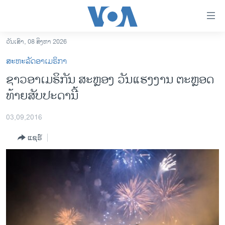
ລິ້ງ
ສຳຫລັບ
ເຂົ້າ
ວັນເສົາ, 08 ສິງຫາ 2026
ຫາ
ໂຮມເພຈ
ສະຫະລັດອາເມຣິກາ
ຂ້າມ
ລາວ
ຊາວອາເມຣິກັນ ສະຫຼອງ ວັນແຮງງານ ຕະຫຼອດ
ຂ້າມ
ອາເມຣິກາ
ທ້າຍສັບປະດານີ້
ຂ້າມ
ໄປ
ການເລືອກຕັ້ງ ປະທານາທີບໍດີ ສະຫະລັດ 2024
ຫາ
03,09,2016
ຂ່າວ​ຈີນ
ຊອກ
ແຊຣ໌
ຄົ້ນ
ໂລກ
ເອເຊຍ
ອິດສະຫຼະພາບດ້ານການຂ່າວ
ຊີວິດຊາວລາວ
ຊຸມຊົນຊາວລາວ