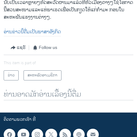
ນັບ​ເປັນ​ເວລາ​ຫຼາຍໆທົດ​ສະວັດ​ຜ່ານ​ມາ​ແລ້ວ​ທີ່​ຫົວ​ເມືອງ​ຕ່າງໆ​ໃຊ້​ໂອກາດ​
ນີ້ສວນ​ສະໜາມແລະ​ແຫ່​ພາ​ເຣດ​ເພື່ອ​ເປັນ​ກຽດ​ໃຫ້​ແກ່​ກຳມະ ກອນ​ໃນ​
ສະຫະພັນ​ແຮງ​ງານ​ຕ່າງໆ.
ອ່ານຂ່າວນີ້ຕື່ມເປັນພາສາອັງກິດ
ແຊຣ໌
Follow us
This item is part of
ຂ່າວ
ສະຫະລັດອາເມຣິກາ
ທ່ານອາດມັກອ່ານເລື້ອງນີ້ຕື່ມ
ຕິດຕາມພວກເຮົາ ທີ່