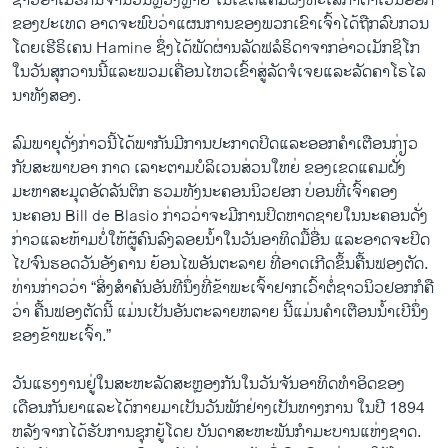
ຊາວ​ອາ​ເມຣິກັນ​ຈຳນວນ​ຫຼວງຫຼາຍ ໃນ​ເຂດ​ແຄມ​ຝັ່ງ​ທະ​ເລ​ກ້ຳ​ຕາ​ເວັນ​ອອກ​
ຂອງ​ປະ​ເທດ ອາດ​ຈະ​ພົບ​ວ່າ​ແຜນການ​ຂອງ​ພວກ​ເຂົາ​ເຈົ້າ​ໄດ້​ຖືກ​ລົບ​ກວນ​
ໂດຍ​ເຮີຣິ​ເຄນ Hamine ຊຶ່ງ​ໄດ້​ພັດ​ຜ່ານ​ລັດ​ຟລໍຣິດາຈາກ​ອ່າວ​ເມັກ​ຊິ​ໂກ​
ໃນ​ວັນ​ສຸກ​ວານ​ນີ້​ແລະ​ພວມ​ເຄື່ອນ​ໄຫວ​ເຂົ້າສູ່​ລັດ​ຈໍ​ເຈຍ​ແລະ​ລັດ​ຄາ​ໂຣ​ໄລ​
ນາ​ທັງ​ສອງ.
ລົມ​ພາຍຸ​ດັ່ງກ່າວ​ນີ້ໄດ້​ພາກັນ​ມີ​ການ​ປະກາດ​ປິດ​ແລະ​ອອກ​ຄຳ​ເຕືອນ​ກ່ຽວ​
ກັບ​ສະພາບອາ ກາດ ​ເລາະ​ຕາມ​ບໍລິ​ເວນ​ສ່ວນ​ໃຫຍ່ ​ຂອງ​ເຂດ​ແຄມ​ຝັ່ງ​
ມະຫາ​ສະມຸດ​ອັດລັນ​ຕິກ ຮວມທັງ​ນະຄອນ​ນິວຢອກ ບ່ອນ​ທີ່​ເຈົ້າຄອງ​
ນະຄອນ Bill de Blasio ກ່າວ​ວ່າຈະ​ມີ​ການ​ປິດຫາດ​ຊາຍໃນ​ນະຄອນ​ດັ່ງ
ກ່າວ​ແລະ​ຫ້າມ​ບໍ່​ໃຫ້​ຜູ້​ຄົນ​ລົງ​ລອຍ​ນ້ຳ​ໃນ​ວັນ​ອາທິດ​ມື້ອື່ນ​ ​ແລະ​ອາດ​ຈະ​ປິດ​
ໄປ​ຈົນ​ຮອດ​ວັນ​ອັງຄານ ຍ້ອນ​ໄພ​ອັນຕະລາຍ ​ທີ່​ອາດ​ເກີດ​ຂຶ້ນຄື້ນ​ຟອງ​ຕັດ.
ທ່ານ​ກ່າວ​ວ່າ “ສິ່ງ​ສຳຄັນ​ອັນ​ທີ​ນຶ່ງ​ທີ່​ຂ້າພະ​ເຈົ້າຢາກ​ເວົ້າຕໍ່​ຊາວ​ນິວຢອກ​ກໍ​ຄື​
ວ່າ ຄື້ນຟອງ​ຕັດ​ນີ້ ແມ່ນ​ເປັນ​ອັນຕະລາຍ​ຫລາຍ ນີ້​ແມ່ນ​ຄຳ​ເຕືອນ​ນ້ຳ​ເບີ​ນຶ່ງ​
ຂອງ​ຂ້າພະ​ເຈົ້າ.”
ວັນ​ແຮງ​ງານ​ຢູ່​ໃນ​ສະຫະລັດສະຫຼອງກັນ​ໃນ​ວັນ​ຈັນ​ອາທິດ​ທຳ​ອິດ​ຂອງ​
ເດືອນກັນຍາ​ແລະ​ໄດ້​ກາຍ​ມາ​ເປັນ​ວັນພັກ​ຢ່າງ​ເປັນ​ທາງ​ການ​ ໃນ​ປີ 1894
ຫລັງ​ຈາກ​ໄດ້​ຮັບ​ການ​ຊຸກຍູ້​ໂດຍ ບັນດາ​ສະຫະພັນ​ກຳມະບານ​ແຫ່ງ​ຊາດ.