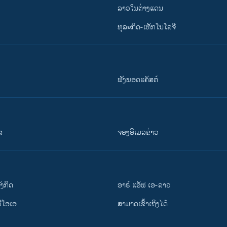
ລາວໃນຕ່າງແດນ
ທຸລະກິດ-ເທັກໂນໂລຈີ
ຟັງພອດແຄັສຕ໌
ສ
ຈອງອີເມລຂ່າວ
ັງ​ກິດ
ອາຣ໌ ແອັຟ ເອ-ລາວ
ວີ​ໂອ​ເອ
ສາມາດເຂົ້າເຖິງໄດ້