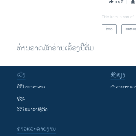
ແຊຣ໌
This item is part of
ຂ່າວ
ສະຫະລ
ທ່ານອາດມັກອ່ານເລື້ອງນີ້ຕື່ມ
ເບິ່ງ
ຟັງສຽງ
ວີດີໂອພາສາລາວ
ຟັງລາຍການຂອງ
ຢູທູບ
ວີດີໂອພາສາອັງກິດ
ຂ່າວແລະລາຍງານ