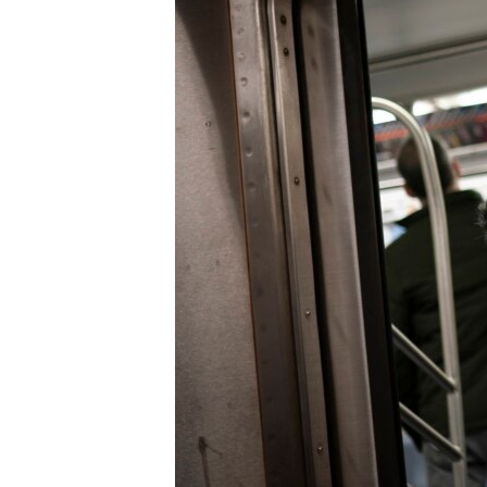
ວິທະຍາສາດ-ເທັກໂນໂລຈີ
ທຸລະກິດ
ພາສາອັງກິດ
ວີດີໂອ
ສຽງ
ລາຍການກະຈາຍສຽງ
ລາຍງານ