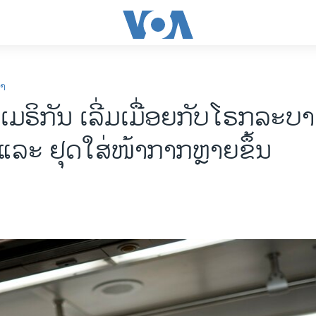
ກາ
ມ​ຣິ​ກັນ ເລີ່ມ​ເມື່ອຍ​ກັບ​ໂຣກ​ລະ​
ແລະ ຢຸດ​ໃສ່​ໜ້າ​ກາກຫຼາຍ​ຂຶ້ນ