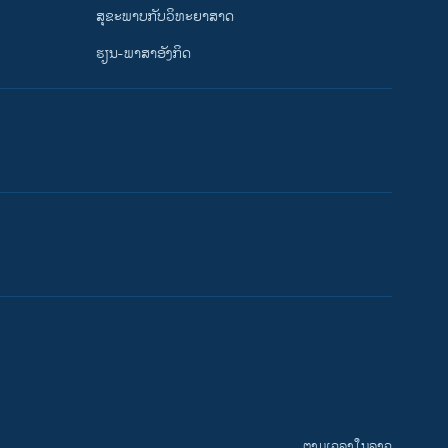
ສຸຂະພາບກັບວິທະຍາສາດ
ຮຽນ-ພາສາອັງກິດ
ຕາມເວລາໃນລາວ