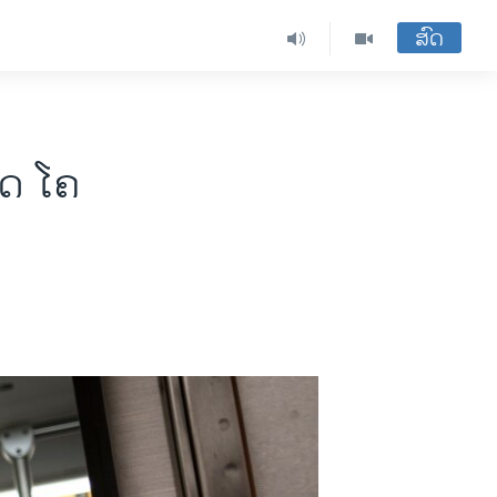
ສົດ
ບາດ ໂຄ