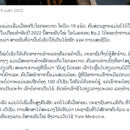
, 19 ເມ​ສາ 2022.
ກັນແມ່ນ​ເລີ່ມ​ເມື່ອຍ​ກັບ​ໂຣກ​ລະ​ບາດ ໂຄວິດ-19 ແລ້ວ. ຄົນ​ສ່ວນຫຼາຍ​ແມ່ນ​ບໍ່​ໄດ້​ໃ
ປ. ໃນ​ເດືອນ​ທຳ​ອິດ​ປີ 2022 ນີ້​ສາຍ​ພັນ​ໃໝ່ ໂອ​ໄມ​ຄ​ຣອນ Ba.2 ໄດ້​ຄອບ​ງຳ​ການ​ລ
ມ່ນ​ວ່າ ສາຍ​ພັນ​ທີ່​ວ່າ​ນັ້ນ​ບໍ່​ເຮັດ​ໃຫ້​ເປັນ​ໄຂ້​ໜັກ ແລະ ການ​ເສຍ​ຊີ​ວິດ.
ໝ່​ບໍ່ເຮັດ​ໃຫ້​ເກີດ​ອາ​ການ​ຮ້າຍ​ແຮງ​ຄື​ແດ​ລ​ຕ້ານັ້ນ, ປະ​ຊາ​ຊົນ​ຈຶ່ງບໍ່​ຮູ້​ສຶກ​ຢ້
ຕ່າງໆ ​ແມ່ນ​ມີ​ສະ​ພາບ​ຄ້າຍ​ຄື​ກ່ອນ​ເກີດ​ໂຣກ​ລະ​ບາດ. ຄົນ​ລາວ​ທ່ານ​ນຶ່ງ​ທີ່​ອາ​ໄສ
 ກ່ຽວ​ກັບ ສະ​ພາບ​ການ​ຢູ່​ທີ່​ນັ້ນ​ວ່າ “ຄົນ​ຢູ່​ ນິວຢອກ ເຂົາໄປຫຼິ້ນ​ໄປ​ທ່ຽວ​ປານບໍ່​ມີ​
ບໍ່​ຢ້ານ​ລະ. ຄົນ​ໃສ່​ໜ້າ​ກາກນີ້​ແມ່ນ​ສ່ວນ​ນ້ອຍ, ຜູ້​ທີ່​ມີອ​າ​ການ​ເຂົາ​ກະ​ມີ​ແຕ່​ກວດ​
ກະ​ບໍ່​ວ່າ​ຈະ​ແນ່ນອນ​ຖືກ​ຕ້ອງ​ 100 ເປີ​ເຊັນ ໃຜ​ຕິດບໍ່​ຕິດ​ກະ​ບໍ່​ຮູ້. ແຕ່ເຮົາກະ​ປ້ອງ
ເປັນ​ປະ​ຈຳ ເຮົາ​ບໍ່​ຢາກ​ເປັນ​ໄຂ້. ທິດ​ໜ້າ​ເຮົາ​ຊິ​ໄປ​ທ່ຽວ​ຕ່າງ​ປະ​ເທດ ແຮງ​ຢ້ານບໍ
​ລັດ ແມ່​ນ​ໄດ້​ເພີ່ມ​ຂຶ້ນ​ສູງ​ຄືນ​ອີກ ແຕ່ບໍ່​ໄວ​ຄື​ເມື່ອ​ກ່ອນ. ​ປະ​ຊາ​ຊົນ​ອາ​ເມ​ຣິ​ກັນ ​ທີ່​
ີ​ເຊັນ. ການ​ສຶກ​ສາ​ໄດ້​ສະ​ແດງ​ໃຫ້​ເຫັນ​ວ່າ ປະ​ຊາ​ຊົນ​ທີ່​ໄດ້​ສັກ​ຢາ​ຄົບ​ຖ້ວນ ແລະ
​ກັນ​ທີ່​ແຂງ​ແກ່ນ ​ຕໍ່​ສາຍ​ພັນໃໝ່ ອີງ​ຕາມ​ເວັບ​ໄຊ້ Yale Medicine.