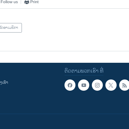
Follow us
Print
ັດອາເມຣິກາ
ຕິດຕາມພວກເຮົາ ທີ່
ເຮົາ