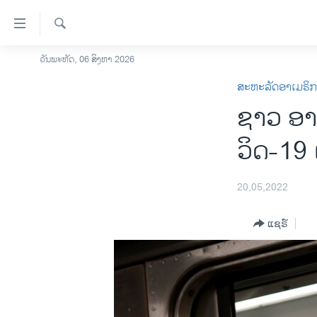
ລິ້ງ
ສຳຫລັບ
ເຂົ້າ
ຄົ້ນຫາ
ວັນພະຫັດ, 06 ສິງຫາ 2026
ໂຮມເພຈ
ຫາ
ສະຫະລັດອາເມຣິ
ລາວ
ຂ້າມ
ຊາວ ອາ​ເ
ຂ້າມ
ອາເມຣິກາ
ຂ້າມ
ການເລືອກຕັ້ງ ປະທານາທີບໍດີ ສະຫະລັດ
ວິດ-19 
ໄປ
2024
ຫາ
ຂ່າວ​ຈີນ
ຊອກ
20,05,2022
ຄົ້ນ
ໂລກ
ແຊຣ໌
ເອເຊຍ
ອິດສະຫຼະພາບດ້ານການຂ່າວ
ຊີວິດຊາວລາວ
ຊຸມຊົນຊາວລາວ