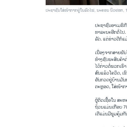
​ປະ​ຊາ​ຊົນ​ໃສ່​ໜ້າ​ກາກ​ຢູ່​ໃນ​ລົດ​ໄຟ, ນະ​ຄອນ ນິວຢອກ
ປະ​ຊາ​ຊົນ​ອາ​ເມ​ຣິ​
ທາ​ລະ​ນະ​ອີກ​ຕໍ່​ໄ
ລັດ. ແຕ່​ຂ່າວ​ດີ​ກໍ​ແ
ເນື່ອງ​ຈາກ​ສາຍ​ພັນ​ໃ
ຫ້າງ​ຊັບ​ພະ​ສິນ​ຄ້າ​
ໄດ້​ກ່າວ​ຕໍ່​ພວກ​ເຮົາ
ສົນ​ແລ້ວ​ໂຄວິດ, ເຂົາ​
ອັນ​ກວດ​ຢູ່​ບ້ານ​ມັນ​
ຕະຫຼອດ, ໃສ່​ໜ້າ​ກາກ​
ຜູ້​ຕິດ​ເຊື້​ອ​ໃນ ສະ​ຫະ
ຖ້ວນ​ແມ່ນເກືອບ 70 ເປ
ເຕີ​ແມ່ນ​ມີ​ພູມ​ຄຸ້ມ