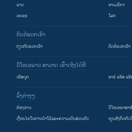
ລາວ
ອາເມຣິກາ
ເອເຊຍ
ໂລກ
ຕິດຕໍ່ພວກເຮົາ
ກ່ຽວກັບພວກເຮົາ
ຕິດຕໍ່ພວກເຮົາ
ວີໂອເອລາວ ສາມາດ ເຂົ້າເຖິງໄດ້ທີ່
ເຟັສບຸກ
ອາຣ໌ ແອັສ ແອັ
​ລິ້ງ​ຕ່າງໆ
ຕິດຕາມພວກເຮົາ ທີ່
​ຫ້ອງ​ຂ່າວ
ວີ​ໂອ​ເອ​ພາ​ສາ​ອ
​ເງື່ອນ​ໄຂ​ໃນ​ການ​ນຳ​ໃຊ້​ແລະຄວາມ​ເປັນ​ສ່​ວນ​ຕົວ
​ຮຽນ​ອັງ​ກິດ​ກັບ​
ພາສາຕ່າງໆ