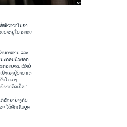
ສ່​ໜ້າ​ກາກ​ໃນ​ສາ​
ະ​ບາດ​ຢູ່​ໃນ ສະ​ຫະ​
ານ. ຮ້ານ​ອາ​ຫານ ແລະ
​ຢູ່​ນະ​ຄອນ​ນິວ​ຢອກ
ໂຣກ​ລະ​ບາດ. ເຂົາ​ບໍ່​
ເອົາ​ເອງ​ຢູ່​ບ້ານ ແຕ່​
​ກັນ​ໂຕ​ເອງ​
່​ຢາກ​ຕິດ​ເຊື້ອ.”
ໄດ້​ສັກ​ຢາ​ຢ່າງ​ຄົບ​
 ໄດ້​ສັກ​ເຂັມ​ບູ​ສ​