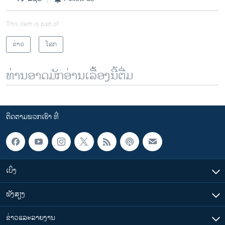
This item is part of
ຂ່າວ
ໂລກ
ທ່ານອາດມັກອ່ານເລື້ອງນີ້ຕື່ມ
ຕິດຕາມພວກເຮົາ ທີ່
ເບິ່ງ
ຟັງສຽງ
ຂ່າວແລະລາຍງານ