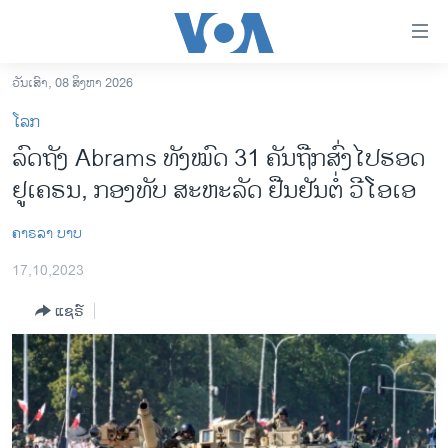
ລິ້ງ
ສຳຫລັບ
ເຂົ້າ
ວັນເສົາ, 08 ສິງຫາ 2026
ຫາ
ໂຮມເພຈ
ໂລກ
ຂ້າມ
ລາວ
ລົດ​ຖັງ Abrams ທັງ​ໝົດ 31 ຄັນ​ຖືກ​ສົ່ງ​ໄປ​ຮອດ
ຂ້າມ
ອາເມຣິກາ
ຢູ​ເຄ​ຣນ, ກອງ​ທັບ ສະ​ຫະ​ລັດ ຢືນ​ຢັນ​ຕໍ່ ວີ​ໂອ​ເອ
ຂ້າມ
ໄປ
ການເລືອກຕັ້ງ ປະທານາທີບໍດີ ສະຫະລັດ 2024
ຫາ
ຄາຣລາ ບາບ
ຂ່າວ​ຈີນ
ຊອກ
17,10,2023
ຄົ້ນ
ໂລກ
ແຊຣ໌
ເອເຊຍ
ອິດສະຫຼະພາບດ້ານການຂ່າວ
ຊີວິດຊາວລາວ
ຊຸມຊົນຊາວລາວ