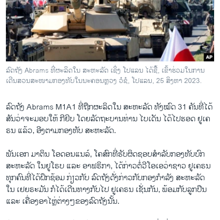
ວິທະຍາສາດ-ເທັກໂນໂລຈີ
ທຸລະກິດ
ພາສາອັງກິດ
ວີດີໂອ
ລົດ​ຖັງ Abrams ທີ່​ຜະ​ລິດ​ໃນ ສະ​ຫະ​ລັດ ເຊິ່ງ​ ໂປ​ແລນ ໄດ້​ຊື້, ເຂົ້າ​ຮ່ວມ​ໃນ​ການ​
ສຽງ
ເດີນ​ສວນ​ສະ​ໜາມກອ​ງ​ທັບ​ໃນ​ນະ​ຄອນຫຼວງ ວໍ​ຊໍ, ໂປ​ແລນ, 25 ສິງ​ຫາ 2023.
ລາຍການກະຈາຍສຽງ
ຕິດຕາມພວກເຮົາ ທີ່
ລົດ​ຖັງ Abrams M1A1 ທີ່​ຖືກ​ຜະ​ລິດ​ໃນ ສະ​ຫະ​ລັດ ທັງ​ໝົດ 31 ຄັນ​ທີ່​ໄດ້​
ລາຍງານ
ສັນ​ວ່າ​ຈະ​ມອບ​ໃຫ້ ກີ​ຢິບ ໂດຍ​ລັດ​ຖະ​ບານ​ທ່ານ ໄບ​ເດັນ ໄດ້​ໄປ​ຮອດ​ ຢູ​ເຄ​
ຣນ ແລ້ວ, ອີງ​ຕາມກອງ​ທັບ ສະ​ຫະ​ລັດ.
ພາສາຕ່າງໆ
ພັນ​ເອກ ມາ​ຕິນ ໂອດອນ​ແນ​ລ໌, ໂຄ​ສົກ​ທີ່​ຮັບ​ຜິດ​ຊອບ​ສຳ​ລັບ​ກອງ​ທັບ​ບົກ​
ສະ​ຫະ​ລັດ ໃນຢູ​ໂຣບ ແລະ ອາ​ຟ​ຣິ​ກາ, ໄດ້​ກ່າວ​ຕໍ່​ວີ​ໂອ​ເອ​ວ່າ​ຊາວ ຢູ​ເຄ​ຣນ
ທຸກ​ຄົນ​ທີ່​ໄດ້​ຝຶກ​ຊ້ອມ ກ່ຽວ​ກັບ ລົດ​ຖັງ​ດັ່ງ​ກ່າວ​ກັບ​ກອງ​ກຳ​ລັງ ສະ​ຫະ​ລັດ
ໃນ ເຢຍ​ຣະ​ມັນ ກໍ​ໄດ້​ເດີນ​ທາງ​ກັບ​ໄປ ຢູ​ເຄ​ຣນ ເຊັ່ນ​ກັນ, ພ້ອມ​ກັບ​ລູກ​ປືນ
ແລະ ເຄື່ອງ​ອາ​ໄຫຼ່​ຕ່າງໆ​ຂອງ​ລົດ​ຖັງ​ນັ້ນ.