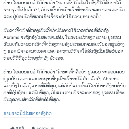
ທ່ານ ໂອດອນ​ແນ​ລ໌ ໄດ້​ກ່າວ​ວ່າ “ພວກ​ເຮົາ​ໄດ້​ເຮັດ​ໃນ​ສິ່ງ​ທີ່​ໄດ້​ສັນ​ຍາ​ໄວ້.
ຈາກ​ຈຸດນີ້​ເປັນ​ຕົ້ນ​ໄປ, ມັນ​ຈະ​ຂຶ້ນ​ນຳ​ເຂົາ​ເຈົ້າ​ທີ່​ຈະ​ພິ​ຈາ​ລະ​ນາ​ວ່າ​ເວ​ລາ​ໃດ
ແລະ ຢູ່​ບ່ອນໃດ​ທີ່​ພວກ​ເຂົາ​ເຈົ້າ​ຈະ​ນຳ​ໃຊ້​ຄວາມ​ສາ​ມາດນີ້.”
ບັນ​ດາ​ເຈົ້າ​ໜ້າ​ທີ່ກອງ​ທັບ​ເວົ້າ​ວ່າ​ມັນ​ອາດ​ໃຊ້​ເວ​ລາ​ກ່ອນ​ທີ່​ລົດ​ຖັງ
Abrams ຈະ​ຖືກ​ສົ່ງ​ໄປ​ສະ​ໜາມ​ລົບ, ໃນ​ຂະ​ນະ​ທີ່ກອງ​ທະ​ຫານ ຢູ​ເຄ​ຣນ
ຮັບ​ປະ​ກັນ​ວ່າ​ພວກ​ເຂົາ​ເຈົ້າ​ຕ້ອງ​ການ​ອົງ​ປະ​ກອບ​ການ​ສະ​ໜັບ​ສະ​ໜູນ​ຕ່າງ
ໆ ແລະ ພິ​ຈາ​ລະ​ນາ​ເວ​ລາ ແລະ ສະ​ຖານ​ທີ່​ທີ່​ຈະ​ໃຊ້​ລົດ​ຖັງ​ນັ້ນ​ເພື່ອ​ຜົນ​ສະ​
ທ້ອນ​ທີ່​ດີ​ທີ່​ສຸດ​ຕໍ່​ກອງ​ກຳ​ລັງ ຣັດ​ເຊຍ.
ທ່ານ ໂອດອນ​ແນ​ລ໌ ໄດ້​ກ່າວ​ວ່າ “ຂ້າ​ພະ​ເຈົ້າ​ຄິດ​ວ່າ ຢູ​ເຄ​ຣນ ຈະ​ຮອບ​ຄອບ
ກ່ຽວ​ກັບ ເວ​ລາ ແລະ ສະ​ຖານ​ທີ່ໆ​ເຂົາ​ເຈົ້າ​ຈະ​ໃຊ້​ມັນ. ລົດ​ຖັງ Abrams
ແມ່ນ​ນຶ່ງ​ໃນ​ລົດ​ຫຸ້​ເກາະ​ທີ່​ດີ​ທີ່​ສຸດ, ແຕ່​ມັນ​ບໍ່​ແມ່ນ​ຂໍ້​ແກ້​ໄຂ​ບັນ​ຫ​າ​ທີ່​ງ່າຍ​ຕໍ່​ບັ​ນ​
ຫາ​ທີ່​ຊັບ​ຊ້ອນ. ແຕ່​ໃນ​ທີ່​ສຸດ, ມັນ​ແມ່ນ​ການ​ພິ​ຈາ​ລະ​ນາ​ຂອງ ຢູ​ເຄ​ຣນ ທີ່​ຈະ
ບັນ​ລຸ​ຄວາມສຳ​ເລັດ​ທີ່​ສຳ​ຄັນ​ທີ່​ສຸດ.
ອ່ານ​ຂ່າວນີ້​ເປັນ​ພາ​ສາ​ອັງ​ກິດ
ແຊຣ໌
Follow us