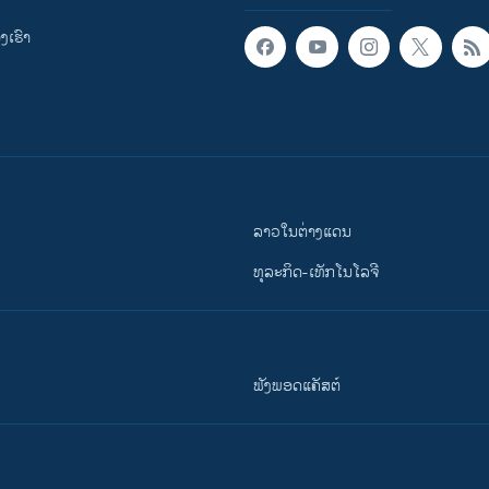
ເຮົາ
ລາວໃນຕ່າງແດນ
ທຸລະກິດ-ເທັກໂນໂລຈີ
ຟັງພອດແຄັສຕ໌