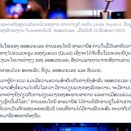
ຊຊະນະກັບຄູ່ຮ່ວມພັນທະມິດຂອງທ່ານ ທານນາງຈູດີ ເຮເດິນ (Jodie Haydon), ຢືນຢູ
ຍງຂອງພັກແຮງງານ ໃນນະຄອນຊິດນີ, ອອສເຕຣເລຍ, ເມື່ອວັນທີ 22 ພຶດສະພາ 2022.
ຄົນໃໝ່ຂອງ ອອສເຕຣເລຍ ທ່ານແອນໂທນີ ອາລບານີສ ກ່າວໃນມື້ວັນອາທິດວານນ
າງໄປຮ່ວມປະຊຸມ ​ຂອງ​ກຸ່ມຄວດ (Quad) ເຊິ່ງຈະໄດ້ຈັດຂຶ້ນໃນປະເທດຍີປຸ່ນ
ແປງນະໂຍບາຍຕ່າງໆ ຂອງ ອອສເຕຣເລຍ, ອີງຕາມລາຍງານຈາກອົງການຂ່າວ ຣ
ະກອບດ້ວຍ ສະຫະລັດ, ຍີ່ປຸ່ນ, ອອສເຕຣເລຍ ແລະ ອິນເດຍ.
ດາຜູ້ນໍາ ຄວດ ແມ່ນມີຄວາມຄວາມສໍາຄັນເປັນຢ່າງຍິ່ງສໍາລັບ ອອສເຕຣເລຍ ແ
ສາມາດສົ່ງຂໍ້ຄວາມໄປທົ່ວໂລກວ່າ ມີການປ່ຽນແປງຂອງລັດຖະບານ, ຈະມີກາ
ພາະຢ່າງຍິ່ງກ່ຽວກັບການປ່ຽນແປງຂອງສະພາບອາກາດ ແລະການມີສ່ວນຮ່ວ
ຫຼົ່ານັ້ນຕໍ່ໂລກ,” ທ່ານແອນໂທນີ ອາລບາ​ນີສ ໄດ້ກ່າວຕໍ່ນັກຂ່າວຢູ່ໃນຮ້ານກາ​ເຟແ
ິດຕາເວັນຕົກຂອງນະຄອນຊິດນີ ບ່ອນທີ່ທ່ານໄດ້ມີການພົບປະສົນ ທະນາກັບບ
ະມາຊິກສະພາທ້ອງຖິ່ນ.