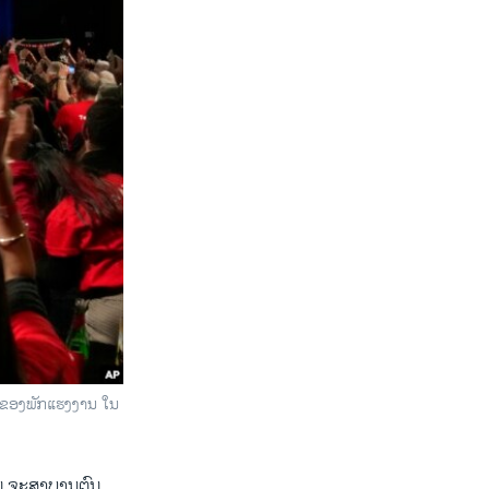
້ຽງຂອງພັກແຮງງານ ໃນ
ຄົນ ຈະສາບານຕົນ