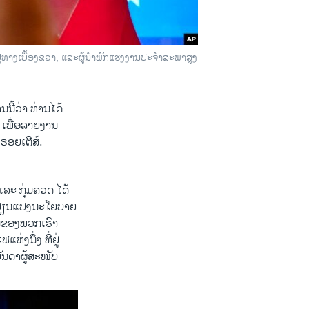
່ທາງເບື້ອງຂວາ, ແລະຜູ້ນໍາພັກແຮງງານປະຈໍາສະພາສູງ
ີ້ວ່າ ທ່ານໄດ້
 ເພື່ອລາຍງານ
ອຍເຕີສ໌.
ລະ ​ກຸ່ມຄວດ ໄດ້
ນປ່ຽນແປງນະໂຍບາຍ
ມຂອງພວກເຮົາ
ຫ່ງນຶ່ງ ທີ່ຢູ່
ັນດາຜູ້ສະໜັບ