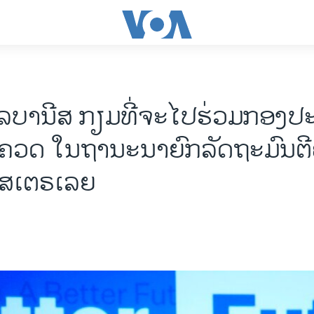
ລບານີສ ກຽມທີ່ຈະໄປຮ່ວມກອງປະ
ມຄວດ ໃນຖານະນາຍົກລັດຖະມົນຕີ
ສເຕຣເລຍ