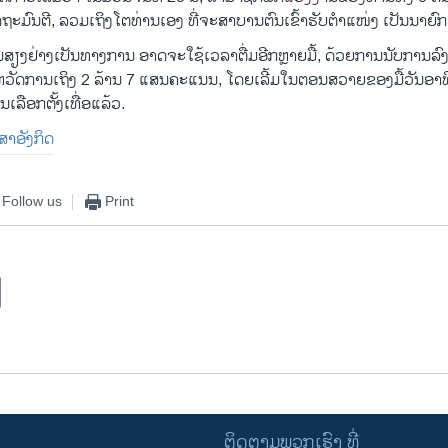
ັດຖະມົນຕີ, ລວມເຖິງໂຕທ່ານເອງ ທີ່ຈະສາບານຕົນເຂົ້າຮັບຕໍາແໜ່ງ ເປັນນາຍົກ
ນ​ສຽງຢ່າງເປັນທາງການ ອາດຈະ​ໃຊ້​ເວ​ລາ​ຕື່ມອີກຫຼາຍມື້, ດ້ວຍການນັບກາ
ະຫວັດການເຖິງ 2 ລ້ານ 7 ແສນຄະແນນ, ໂດຍເລີ້ມໃນຕອນສວາຍຂອງມື້ວັນອາທິດວ
ເລືອກຕັ້ງເທື່ອ​ແລ້ວ.
າສາອັງກິດ
Follow us
Print
ຕິດຕາມພວກເຮົາ ທີ່