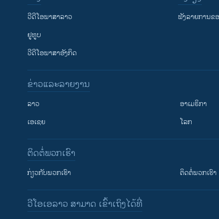
ວີດີໂອພາສາລາວ
ຟັງລາຍການຂອງ
ຢູທູບ
ວີດີໂອພາສາອັງກິດ
ຂ່າວແລະລາຍງານ
ລາວ
ອາເມຣິກາ
ເອເຊຍ
ໂລກ
ຕິດຕໍ່ພວກເຮົາ
ກ່ຽວກັບພວກເຮົາ
ຕິດຕໍ່ພວກເຮົາ
ວີໂອເອລາວ ສາມາດ ເຂົ້າເຖິງໄດ້ທີ່