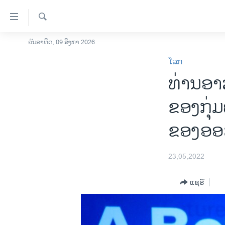
ລິ້ງ
ສຳຫລັບ
ເຂົ້າ
ຄົ້ນຫາ
ວັນອາທິດ, 09 ສິງຫາ 2026
ໂຮມເພຈ
ຫາ
ໂລກ
ລາວ
ຂ້າມ
ທ່ານອາ
ຂ້າມ
ອາເມຣິກາ
ຂ້າມ
ການເລືອກຕັ້ງ ປະທານາທີບໍດີ ສະຫະລັດ
ຂອງກຸ່
ໄປ
2024
ຫາ
ຂອງອອ
ຂ່າວ​ຈີນ
ຊອກ
ຄົ້ນ
ໂລກ
23,05,2022
ເອເຊຍ
ອິດສະຫຼະພາບດ້ານການຂ່າວ
ແຊຣ໌
ຊີວິດຊາວລາວ
ຊຸມຊົນຊາວລາວ