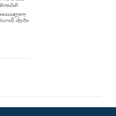
ລັດຖະມົນຕີ.
ນລົງຄະແນນສຽງທາງ
ານນີ້, ເຊິ່ງເປັນ