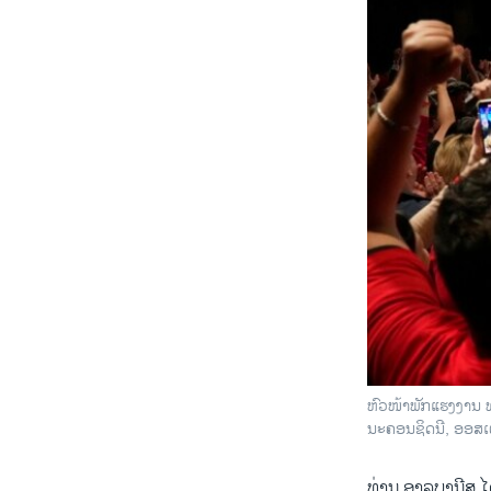
ຫົວໜ້າພັກແຮງງານ ທ
ນະຄອນຊິດນີ, ອອສເຕ
ທ່ານ ອາລບາ​ນີສ ໄ