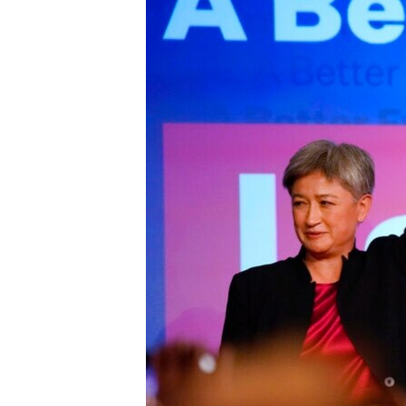
ວິທະຍາສາດ-ເທັກໂນໂລຈີ
ທຸລະກິດ
ພາສາອັງກິດ
ວີດີໂອ
ສຽງ
ລາຍການກະຈາຍສຽງ
ລາຍງານ