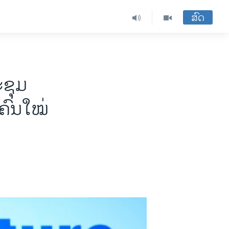
ສົດ
ຊຸມ
ຄົນໃໝ່