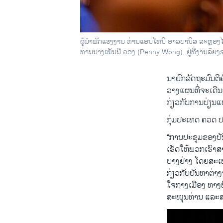
ຜູ້ນໍາພັກແຮງງານ ທ່ານແອນໂທນີ ອາລບານິສ ສະຫຼອງໄ
ທ່ານນາງເພັນນີ ວອງ (Penny Wong), ຢູ່ທີ່ງານລ໊
ນາຍົກລັດຖະມົນຕີ
ວາງແຜນທີ່ຈະເດີນທ
ກ່ຽວກັບການປ່ຽນ
ກຸ່ມປະເທດ ຄວດ ປ
“ການປະຊຸມຂອງບັນ
ເຮັດໃຫ້ພວກເຮົາ
ບາງຢ່າງ ໂດຍສະເ
ກ່ຽວກັບບັນຫາຕ່າງໆເ
ໃຈກາງເມືອງ ທາງທ
ສະໜຸນທ່ານ ແລະສ