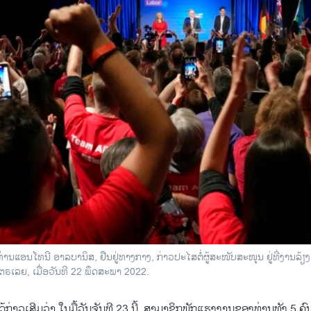
່ານແອນໂທນີ ອາລບານິສ, ຢືນຢູ່ທາງກາງ, ກ່າວປະໄສຕໍ່ຜູ້ສະໜັບສະໜຸນ ຢູ່ທີ່ງານລ
ຣເລຍ, ເມື່ອວັນທີ 22 ພຶດສະພາ 2022.
ດ້ກ່າວເສີມວ່າ ໃນມື້ວັນຈັນທີ 23 ນີ້, ສາມາຊິກພັກແຮງງານຂອງທ່ານທັງ 5 