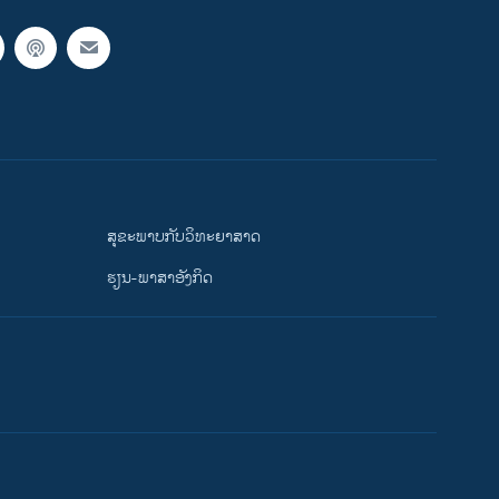
ສຸຂະພາບກັບວິທະຍາສາດ
ຮຽນ-ພາສາອັງກິດ