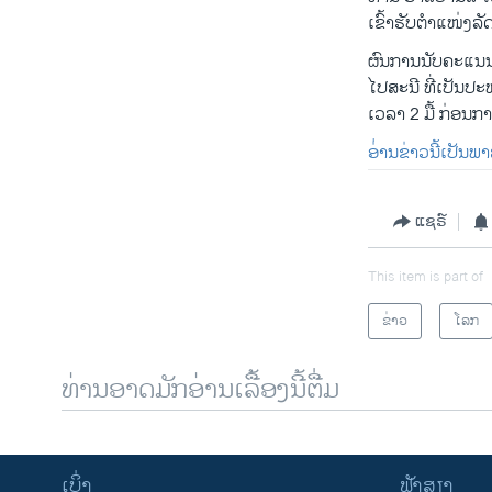
ເຂົ້າຮັບຕໍາແໜ່ງລ
ຜົນການ​ນັບ​ຄະ​ແນ
ໄປສະນີ ທີ່ເປັນປ
ເວລາ 2 ມື້ ກ່ອນການ
ອ່່ານຂ່າວນີ້ເປັນພ
ແຊຣ໌
This item is part of
ຂ່າວ
ໂລກ
ທ່ານອາດມັກອ່ານເລື້ອງນີ້ຕື່ມ
ເບິ່ງ
ຟັງສຽງ