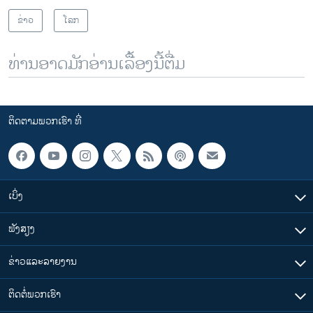
ຂ່າວ
ໂລກ
ທ່ານອາດມັກອ່ານເລື້ອງນີ້ຕື່ມ
ຕິດຕາມພວກເຮົາ ທີ່
ເບິ່ງ
ຟັງສຽງ
ຂ່າວແລະລາຍງານ
ຕິດຕໍ່ພວກເຮົາ