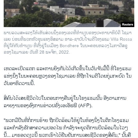
ວິທະຍາສາດ-ເທັກໂນໂລຈີ
ທຸລະກິດ
ພາສາອັງກິດ
ພາບ​ລວມ​ສະ​ແດງ​ໃຫ້​ເຫັນ​ສ່ວນ​ນຶ່ງ​ຂອງ​ເຂດ​ທີ່​ທຳ​ນຽບ​ຂອງ​ປະ​ທາ​ນາ​ທິ​ບໍ​ດີ ໂຊ​ມາ​
ວີດີໂອ
ເລຍ ບ່ອນ​ທີ່​ພວກ​ຫົວ​ຮຸນ​ແຮງອິ​ສ​ລາມ ອາ​ລ-ຊາ​ບັບໂຈມ​ຕີ​ໂຮງ​ແຮມ Villa Rossa
ທີ່​ຢູ່​ໃກ້​ກັບ​ທຳ​ນຽບ ທີ່​ຕັ້ງ​ຢູ່​ໃນ​ເມືອງ Bondhere ໃນນະຄອນຫລວງໂມກາດີສຊູ
ສຽງ
ຂອງ​ໂຊ​ມາ​ເລຍ ວັນ​ທີ 28 ພະ​ຈິກ, 2022.
ລາຍການກະຈາຍສຽງ
ຕິດຕາມພວກເຮົາ ທີ່
ເຫດລະ​ເບີດ​ແຕກ ແລະ​ການ​ຍິງ​ກັນ​ໄດ້​ເກີດ​ຂຶ້ນ​ໃນ​ວັນ​ຈັນ​ມື້​ນີ້ ທີ່ໂຮງ​ແຮມ​
ລາຍງານ
ແຫ່ງ​ນຶ່ງ​ໃນ​ນະຄອນຫຼວງ​ຂອງ​ໂຊ​ມາ​ເລຍ ທີ່​ຖືກໂຈມ​ຕີ​ໂດຍ​ກຸ່ມ​ກະບົດ​ ໃນ​
ວັນ​ອາທິດ​ວານ​ນີ້.
ພາສາຕ່າງໆ
ສີ່​ຄົນ​ໄດ້​ເສຍ​ຊີວິດໄປ​ໃນຕອນ​ກາງ​ຄືນຢູ່​ໃນ​ໂຮງ​ແຮມນັ້ນ ອີງ​ຕາມ​ການ​
ລາຍ​ງານ​ຂອງ​ອົງການ​ຂ່າວ​ຝຣັ່ງເອເອັ​ຟ​ພີ (AFP).
"ພວກ​ມື​ປືນທີ່​ກໍ່​ການ​ຮ້າຍ ຖືກ​ປິດ​ລ້ອມ​ໃຫ້​ຢູ່​ໃນ​ຫ້ອງ​ນຶ່ງ​ໃນ​ຕຶກໂຮງ​ແຮມ
ແລະ​ກຳ​ລັງ​ຮັກ​ສາ​ຄວາມ​ປອດ​ໄພ ​ກຳ​ລັງ​ຈະ​ຍຸດ​ຕິ​ການ​ປິດ​ລ້ອມ​ໃນ​ໄວໆ​
ນີ້... ມາຮອດດຽວນີ້ ພວກເຮົາໄດ້ຢືນຢັນການເສຍຊີວິດຂອງສີ່ຄົນ," ນັ້ນ​ຄື​