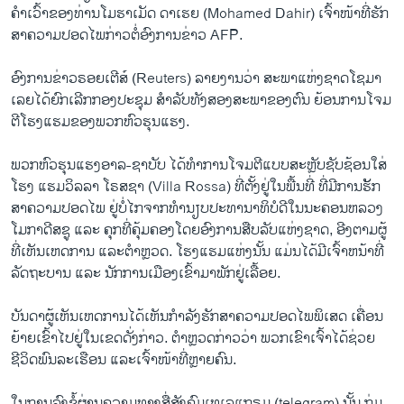
ຄຳ​ເວົ້າ​ຂອງທ່ານໂມ​ຮາ​ເມັດ ດາ​ເຮຍ (Mohamed Dahir) ເຈົ້າ​ໜ້າ​ທີ່​ຮັກ​
ສາ​ຄວາມ​ປອດ​ໄພ​ກ່າວ​ຕໍ່ອົງ​ການ​ຂ່າວ AFP.
ອົງ​ການ​ຂ່າວ​ຣອຍ​ເຕີ​ສ໌ (Reuters) ລາຍ​ງານ​ວ່າ ສະພາ​ແຫ່ງ​ຊາດ​ໂຊ​ມາ​
ເລຍ​ໄດ້​ຍົກ​ເລີກ​ກອງ​ປະຊຸມ ​ສໍາ​ລັບ​ທັງ​ສອງສະ​ພາ​ຂອງ​ຕົນ ຍ້ອນ​ການ​ໂຈມ​
ຕີ​ໂຮງ​ແຮມ​ຂອງພວກຫົວ​ຮຸນ​ແຮງ.
ພວກຫົວຮຸນແຮງອາລ-ຊາ​ບັບ ໄດ້ທຳການໂຈມຕີແບບສະຫຼັບຊັບຊ້ອນໃສ່
ໂຮງ ແຮມວິ​ລ​ລາ ໂຣ​ສຊາ (Villa Rossa) ທີ່ຕັ້ງຢູ່ໃນພື້ນທີ່ ທີ່​ມີ​ການ​ຮັັກ​
ສາ​ຄວາມປອດໄພ ຢູ່ບໍ່ໄກຈາກທຳນຽບປະທານາທິບໍດີໃນນະ​ຄອນ​ຫລວງ
ໂມກາດີສຊູ ແລະ ຄຸກທີ່ຄຸ້ມຄອງໂດຍອົງການສືບລັບແຫ່ງຊາດ, ອີງຕາມຜູ້​
ທີ່ເຫັນເຫດ​ການ ແລະຕຳຫຼວດ. ໂຮງແຮມແຫ່ງນັ້ນ ແມ່ນໄດ້ມີເຈົ້າຫນ້າທີ່
ລັດຖະບານ ແລະ ນັກການເມືອງເຂົ້າ​ມາພັກຢູ່ເລື້ອຍ.
ບັນດາ​ຜູ້​ເຫັນ​ເຫດການ​ໄດ້​ເຫັນ​ກຳລັງ​ຮັກສາ​ຄວາມ​ປອດ​ໄພ​ພິ​ເສດ ເຄື່ອນ​
ຍ້າຍ​ເຂົ້າ​ໄປຢູ່​ໃນ​ເຂດ​ດັ່ງກ່າວ. ຕຳຫຼວດ​ກ່າວ​ວ່າ ພວກ​ເຂົາ​ເຈົ້າ​ໄດ້​ຊ່ວຍ​
ຊີວິດ​ພົນລະ​ເຮືອນ​ ແລະ​ເຈົ້າ​ໜ້າ​ທີ່​ຫຼາຍ​ຄົນ.
ໃນ​ການ​ລົງຂໍ້​ຜ່ານຄວາມ​ທາງ​ສື່​ສັງ​ຄົມເທ​ເລ​ແກ​ຣມ (telegram) ນັ້ນ ກຸ່ມ​