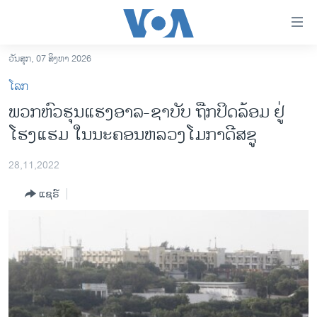
ລິ້ງ
ສຳຫລັບ
ເຂົ້າ
ວັນສຸກ, 07 ສິງຫາ 2026
ຫາ
ໂຮມເພຈ
ໂລກ
ຂ້າມ
ລາວ
ພວກຫົວຮຸນແຮງອາລ-ຊາບັບ ຖືກປິດລ້ອມ ຢູ່
ຂ້າມ
ອາເມຣິກາ
ໂຮງແຮມ ໃນນະຄອນຫລວງໂມກາດີສຊູ
ຂ້າມ
ໄປ
ການເລືອກຕັ້ງ ປະທານາທີບໍດີ ສະຫະລັດ 2024
ຫາ
28,11,2022
ຂ່າວ​ຈີນ
ຊອກ
ແຊຣ໌
ຄົ້ນ
ໂລກ
ເອເຊຍ
ອິດສະຫຼະພາບດ້ານການຂ່າວ
ຊີວິດຊາວລາວ
ຊຸມຊົນຊາວລາວ