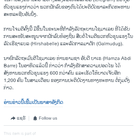
ຫົວ​ຮຸນ​ແຮງ​ກ່າວ​ວ່າ ພວກ​ນັກ​ລົບ​ຂອງ​ຕົນ​ໄດ້​ປະ​ຕິ​ບັດ​ພາ​ລະ​ກິດ​ທະ​ຫານ
ສະ​ຫລະຊີບອັນ​ນຶ່ງ.
ການ​ໂຈມ​ຕີ​ຄັ້ງ​ນີ້ ​ມີ​ຂຶ້ນ​ໃນ​ຂະນະ​ທີ່​ກຳລັງ​ລັດຖະບານ​ໂຊ​ມາ​ເລຍ ​ທີ່​ໄດ້​ຮັບ​
ການ​ສະໜັບສະໜູນ​ຈາກ​ນັກ​ລົບ​ທ້ອງ​ຖິ່ນ ສືບ​ຕໍ່​ໂຈມ​ຕີ​ພວກ​ຫົວ​ຮຸນ​ແຮງ​ໃນ​
ລັດເຮີ​ຊາ​ແບ​ລ (Hirshabelle) ແລະ​ລັດກາ​ລ​ມາ​ດັກ (Galmudug).
ນາຍົກລັດຖະມົນຕີໂຊມາເລຍ ທ່ານຮາມ​ຊາ ອັບ​ດີ ບາ​ເຣ (Hamza Abdi
Barre) ໃນອາທິດແລ້ວນີ້ ກ່າວວ່າ ກຳລັງຮັກສາຄວາມປອດໄພ ໄດ້
ສັງຫານພວກຫົວຮຸນແຮງ 600 ກວ່າຄົນ ແລະເຮັດ​ໃຫ້ບາດເຈັບອີກ
1,200 ຄົນ ໃນສາມເດືອນ ຂອງການປະຕິບັດງານທາງທະຫານ ຕໍ່ກຸ່ມດັ່ງ
ກ່າວ.
ອ່ານ​ຂ່າວນີ້​ເພີ້ມ​ເປັນ​ພາ​ສາ​ອັງ​ກິດ
ແຊຣ໌
Follow us
This item is part of