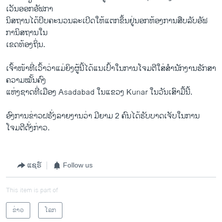
ເວັນອອກອັຟກາ
ນິສຖານໄດ້ບີບຄະນວນລະເບີດໃຫ້ແຕກຂຶ້ນຢູ່ນອກຫ້ອງການສືບລັບອັຟ
ການິສຖານໃນ
ເຂດທ້ອງຖິ່ນ.
ເຈົ້າໜ້າທີ່ເວົ້າວ່າແມ່ຍິງຜູ້ນີ້ໄດ້ແນເປົ້າໃນການໂຈມຕີໃສ່ສຳນັກງານຮັກສາ
ຄວາມໝັ້ນຄົງ
ແຫ່ງຊາດທີ່ເມືອງ Asadabad ໃນແຂວງ Kunar ໃນວັນເສົາມື້ນີ້.
ອົງການຂ່າວຝຣັ່ງລາຍງານວ່າ ມີຍາມ 2 ຄົນໄດ້ຮັບບາດເຈັບໃນການ
ໂຈມຕີດັ່ງກ່າວ.
ແຊຣ໌
Follow us
This item is part of
ຂ່າວ
ໂລກ