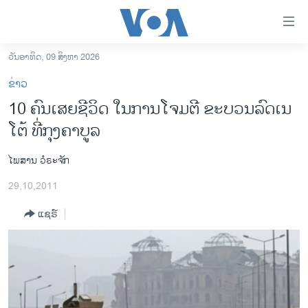
ລິ້ງ
ສຳຫລັບ
ເຂົ້າ
ວັນອາທິດ, 09 ສິງຫາ 2026
ຫາ
ໂຮມເພຈ
ຂ່າວ
ຂ້າມ
ລາວ
10 ຄົນເສຍຊີວິດ ໃນການໂຈມຕີ ຂະບວນລົດເນ
ຂ້າມ
ອາເມຣິກາ
ໂຕ້ ທີ່ກຸງຄາບູລ
ຂ້າມ
ໄປ
ການເລືອກຕັ້ງ ປະທານາທີບໍດີ ສະຫະລັດ 2024
ຫາ
ໄພສານ ວໍຣະຈັກ
ຂ່າວ​ຈີນ
ຊອກ
29,10,2011
ຄົ້ນ
ໂລກ
ແຊຣ໌
ເອເຊຍ
ອິດສະຫຼະພາບດ້ານການຂ່າວ
ຊີວິດຊາວລາວ
ຊຸມຊົນຊາວລາວ