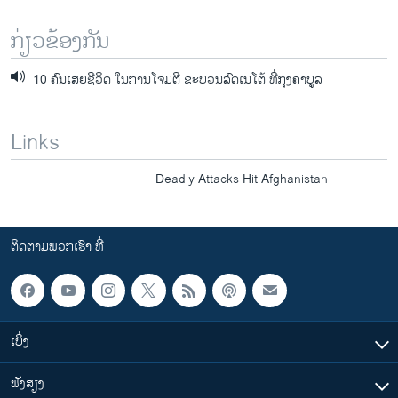
ກ່ຽວຂ້ອງກັນ
10 ຄົນເສຍຊີວິດ ໃນການໂຈມຕີ ຂະບວນລົດເນໂຕ້ ທີ່ກຸງຄາບູລ
Links
Deadly Attacks Hit Afghanistan
ຕິດຕາມພວກເຮົາ ທີ່
ເບິ່ງ
ຟັງສຽງ