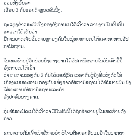
ຮວມທັງພົນລະ
ເຮືອນ 3 ຄົນແລະຕຳຫຼວດຄົນນຶ່ງ.
ຖະແຫຼງຂ່າວສະບັບນຶ່ງຂອງອົງການເນໂຕ້ເວົ້າວ່າ ລາຍງານໃນຂັ້ນຕົ້ນ
ສະແດງໃຫ້ເຫັນວ່າ
ມີການບາດເຈັບລົ້ມຕາຍຫຼາຍໆຄົນໃນໝູ່ທະຫານເນໂຕ້ແລະທະຫານອັຟ
ການິສຖານ.
ໃນເຫດຮ້າຍຢູ່ອີກບ່ອນນຶ່ງທາງພາກໃຕ້ອັຟການິສຖານໃນວັນເສົາມື້ນີ້
ອົງການເນໂຕ້ເວົ້າ
ວ່າ ທະຫານຂອງຕົນ 2 ຄົນໄດ້ເສຍຊີວິດ ເວລາຄົນຜູ້ນຶ່ງທີ່ແຕ່ງຕົວໃສ່
ເຄື່ອງແບບທະຫານ ກອງທັບແຫ່ງຊາດອັຟການິສຖານ ໄດ້ຫັນປາຍປືນ ຍິງ
ໃສ່ທະຫານອັຟການິສຖານແລະກຳ
ລັງປະສົມນາໆຊາດ.
ກຸ່ມພັນທະມິດເນໂຕ້ເວົ້າວ່າ ມືປືນຄົນນີ້ໄດ້ຖືກຂ້າຕາຍຢູ່ໃນເຫດຮ້າຍດັ່ງ
ກ່າວ.
ຂະນະດຽວກັນເຈົ້າໜ້າທີ່ກ່າວວ່າ ຜູ້ໂຈມຕີສະລະຊີບແມ່ຍິງໃນພາກຕາ