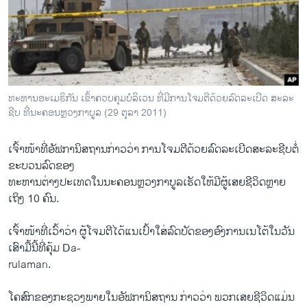
ວິທະຍາສາດ-ເທັກໂນໂລຈີ
ທຸລະກິດ
ພາສາອັງກິດ
ວີດີໂອ
ທະຫານອະເມຣິກັນ ເຂົ້າຄວບຄຸມບໍລິເວນ ທີ່ມີການໂຈມຕີດ້ວຍລົດລະເບີດ ສະລະ
ສຽງ
ຊີບ ທີ່ນະຄອນຫຼວງກາບູລ (29 ຕຸລາ 2011)
ລາຍການກະຈາຍສຽງ
ຕິດຕາມພວກເຮົາ ທີ່
ເຈົ້າໜ້າທີ່ອັຟການິສຖານກ່າວວ່າ ການໂຈມຕີດ້ວຍລົດລະເບີດສະລະຊີບຕໍ່
ລາຍງານ
ຂະບວນລົດຂອງ
ທະຫານຕ່າງປະເທດໃນນະຄອນຫຼວງກາບູລເຮັດໃຫ້ມີຜູ້ເສຍຊີວິດຫຼາຍ
ເຖິງ 10 ຄົນ.
ພາສາຕ່າງໆ
ເຈົ້າໜ້າທີ່ເວົ້າວ່າ ຜູ້ໂຈມຕີໄດ້ແນເປົ້າໃສ່ລົດບັດຂອງອົງການເນໂຕ້ໃນວັນ
ເສົາມື້ນີ້ທີ່ຄຸ້ມ Da-
rulaman.
ໂຄສົກຂອງກະຊວງພາຍໃນອັຟການິສຖານ ກ່າວວ່າ ພວກເສຍຊີວິດແມ່ນ