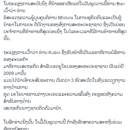
ໃນຖະແຫຼງການສະບັບນຶ່ງ ທີ່ນຳອອກເຜີຍແຜ່ໃນວັນພຸດວານນີ້ທ່ານ Ban
ເວົ້າວ່າ ທ່ານ
ຂໍສະແດງຄວາມຮູ້ບຸນຄຸນຕໍ່ທ່ານ Mistura ໃນການອຸທິດຕົນແລະເປັນຜູ້
ນຳພາໃນການປະ ຕິບັດງານຂອງອົງການສະຫະປະຊາຊາດ ຊຶ່ງເປັນບ່ອນ
ປະຈຳການທີ່ທ້າທາຍທີ່ສຸດບ່ອນນຶ່ງ ໃນໄລຍະເວລາທີ່ມີການທ້າທາຍທີ່ສຸດ
ນັ້ນ.
ຖະແຫຼງການເວົ້າວ່າ ທ່ານ Kubis ຊຶ່ງຮັບໜ້າທີ່ເປັນເລຂາທິການບໍລິຫານ
ຂອງຄະນະກຳ
ມາທິການເສດຖະກິດ ສຳລັບເຂດຢູໂຣບຂອງສະຫະປະຊາຊາດ ນັບແຕ່ປີ
2009 ມານັ້ນ
ແມ່ນໄດ້ນຳເອົາປະສົບພະການ ດົນກວ່າ 3 ທົດສະວັດໃນຂົງເຂດວຽກງານ
ທາງດ້ານການ
ທູດ ນະໂຍບາຍການຕ່າງປະເທດແລະຄວາມໝັ້ນຄົງ ຕະຫຼອດທັງຄວາມ
ສຳພັນທາງດ້ານ
ເສດຖະກິດນາໆຊາດຕິດຕົວມານຳ.
ໃນ​ອີກ​ຂ່າວ​ນຶ່ງ​ນັ້ນ ໃນມື້ວັນພຸດວານນີ້ ກຳລັງຮັກສາຄວາມສະຫງົບຮ່ວມ
ອັຟການິສຖານ