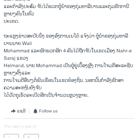
ແລະກຳລັງປະສົມ ຈັບໄດ້ພວກຜູ້ນຳຂອງກຸ່ມທາລີບານແລະກຸ່ມຮັກການີ
ຫຼາຍໆຄົນໃນທົ່ວ
ປະເທດ.
ຖະແຫຼງຂ່າວສະບັບນຶ່ງ ຂອງອົງການເນໂຕ້ ແຈ້ງວ່າ ຜູ້ນຳຂອງກຸ່ມທາລີ
ບານນາຍ Wali
Mohammad ແລະພັກພວກອີກ 4 ຄົນໄດ້ຖືກຈັບໃນເຂດເມືອງ Nahr-e
Saraj ແຂວງ
Helmand. ນາຍ Mohammad ເປັນຜູ້ຢູ່ເບື້ອງຫຼັງ ການໂຈມຕີສະລະຊີບ
ຫຼາຍໆຄັ້ງແລະ
ການໂຈມຕີອືນໆຕໍ່ພົນເຮືອນໃນເຂດທ້ອງຖິ່ນ. ນອກນັ້ນກຳລັງຮັກສາ
ຄວາມສະຫງົບຍັງຈັບ
ໄດ້ວັດຖຸເຮັດລະເບີດອີກເປັນຈຳນວນຫຼວງຫຼາຍ.
ແຊຣ໌
Follow us
This item is part of