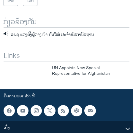
ຂ່າວ
ໂລກ
ກ່ຽວຂ້ອງກັນ
ສປຊ ແຕ່ງຕັ້ງຜູ້ຕາງໜ້າ ຄົນໃໝ່ ປະຈຳອັຟການິສຖານ
Links
UN Appoints New Special
Representative for Afghanistan
ຕິດຕາມພວກເຮົາ ທີ່
ເບິ່ງ