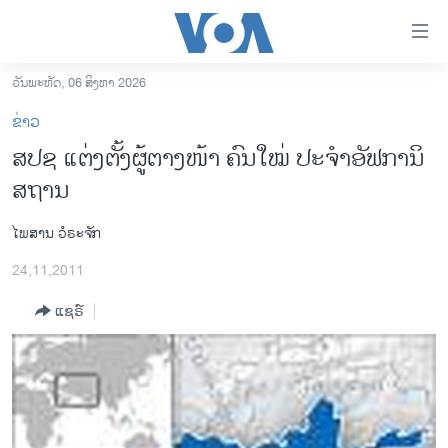
ລິ້ງ
ສຳຫລັບ
ເຂົ້າ
ວັນພະຫັດ, 06 ສິງຫາ 2026
ຫາ
ໂຮມເພຈ
ຂ່າວ
ຂ້າມ
ລາວ
ສປຊ ແຕ່ງຕັ້ງຜູ້ຕາງໜ້າ ຄົນໃໝ່ ປະຈຳອັຟການິ
ຂ້າມ
ອາເມຣິກາ
ສຖານ
ຂ້າມ
ໄປ
ການເລືອກຕັ້ງ ປະທານາທີບໍດີ ສະຫະລັດ 2024
ຫາ
ໄພສານ ວໍຣະຈັກ
ຂ່າວ​ຈີນ
ຊອກ
24,11,2011
ຄົ້ນ
ໂລກ
ແຊຣ໌
ເອເຊຍ
ອິດສະຫຼະພາບດ້ານການຂ່າວ
ຊີວິດຊາວລາວ
ຊຸມຊົນຊາວລາວ