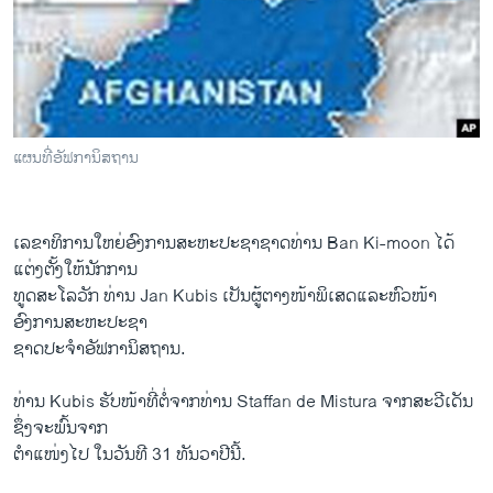
ວິທະຍາສາດ-ເທັກໂນໂລຈີ
ທຸລະກິດ
ພາສາອັງກິດ
ວີດີໂອ
ແຜນທີ່ອັຟການິສຖານ
ສຽງ
ລາຍການກະຈາຍສຽງ
ຕິດຕາມພວກເຮົາ ທີ່
ເລຂາທິການໃຫຍ່ອົງການສະຫະປະຊາຊາດທ່ານ Ban Ki-moon ໄດ້
ລາຍງານ
ແຕ່ງຕັ້ງໃຫ້ນັກການ
ທູດສະໂລວັກ ທ່ານ Jan Kubis ເປັນຜູ້ຕາງໜ້າພິເສດແລະຫົວໜ້າ
ອົງການສະຫະປະຊາ
ພາສາຕ່າງໆ
ຊາດປະຈຳອັຟການິສຖານ.
ທ່ານ Kubis ຮັບໜ້າທີ່ຕໍ່ຈາກທ່ານ Staffan de Mistura ຈາກສະວີເດັນ
ຊຶ່ງຈະ​ພົ້ນ​ຈາກ
ຕຳແໜ່ງ​ໄປ ໃນວັນທີ 31 ທັນວາປີນີ້.