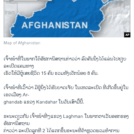
ວິທະຍາສາດ-ເທັກໂນໂລຈີ
ທຸລະກິດ
ພາສາອັງກິດ
ວີດີໂອ
Map of Afghanistan
ສຽງ
ເຈົ້າໜ້າທີ່ໃນພາກໃຕ້ອັຟການິສຖານກ່າວວ່າ ລົດຄັນນຶ່ງໄດ້ແລ່ນໄປຢຽບ
ລາຍການກະຈາຍສຽງ
ຕິດຕາມພວກເຮົາ ທີ່
ລະເບີດແຄມທາງ
ລາຍງານ
ເຮັດໃຫ້ມີຜູ້ເສຍຊີວິດ 15 ຄົນ ຮວມທັງເດັກນ້ອຍ 8 ຄົນ.
ເຈົ້າໜ້າທີ່ເວົ້າວ່າ ມີຜູ້ນຶ່ງໄດ້ຮັບບາດເຈັບ ໃນເຫດລະເບີດ ທີ່ເກີດຂຶ້ນຢູ່ໃນ
ພາສາຕ່າງໆ
ເຂດເມືອງ Ar-
ghandab ແຂວງ Kandahar ໃນວັນເສົາມື້ນີ້.
ຂະນະດຽວກັນ ເຈົ້າໜ້າທີ່ໆແຂວງ Laghman ໃນພາກຕາເວັນອອກຂອງ
ອັຟການິສຖານ
ກ່າວວ່າ ລະເບີດລູກທີ 2 ໄດ້ແຕກຂຶ້ນຂະນະທີ່ຕຳຫຼວດພວມທຳການ