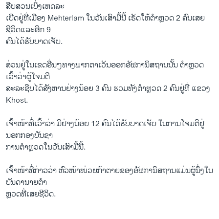
ສືບສວນເບິ່ງເຫດລະ
ເບີດຢູ່ທີ່ເມືອງ Mehterlam ໃນວັນເສົາມື້ນີ້ ເຮັດໃຫ້ຕຳຫຼວດ 2 ຄົນເສຍ
ຊີວິດແລະອີກ 9
ຄົນໄດ້ຮັບບາດເຈັບ.
ສ່ວນຢູ່ໃນເຂດອື່ນໆທາງພາກຕາເວັນອອກອັຟການິສຖານນັ້ນ ຕຳຫຼວດ
ເວົ້າວ່າຜູ້ໂຈມຕີ
ສະລະຊີບໄດ້ສັງຫານຢ່າງນ້ອຍ 3 ຄົນ ຮວມທັງຕຳຫຼວດ 2 ຄົນຢູ່ທີ່ ແຂວງ
Khost.
ເຈົ້າໜ້າທີ່ເວົ້າວ່າ ມີຢ່າງນ້ອຍ 12 ຄົນໄດ້ຮັບບາດເຈັບ ໃນການໂຈມຕີຢູ່
ນອກກອງບັນຊາ
ການຕຳຫຼວດໃນວັນເສົາມື້ນີ້.
ເຈົ້າໜ້າທີ່ກ່າວວ່າ ຫົວໜ້າໜ່ວຍກ້າຕາຍຂອງອັຟການິສຖານແມ່ນຜູ້ນຶ່ງໃນ
ບັນດານາຍຕຳ
ຫຼວດທີ່ເສຍຊີວິດ.