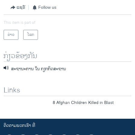
ແຊຣ໌
Follow us
This item is part of
ຂ່າວ
ໂລກ
ກ່ຽວຂ້ອງກັນ
ສະຖານະການ ໃນ ກຽກກິດສະຖານ
Links
8 Afghan Children Killed in Blast
ຕິດຕາມພວກເຮົາ ທີ່