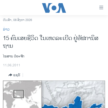
ລິ້ງ
ສຳຫລັບ
ເຂົ້າ
ວັນເສົາ, 08 ສິງຫາ 2026
ຫາ
ໂຮມເພຈ
ຂ່າວ
ຂ້າມ
ລາວ
15 ຄົນເສຍຊີວິດ ໃນເຫດລະເບີດ ຢູ່ອັຟການິສ
ຂ້າມ
ອາເມຣິກາ
ຖານ
ຂ້າມ
ໄປ
ການເລືອກຕັ້ງ ປະທານາທີບໍດີ ສະຫະລັດ 2024
ຫາ
ໄພສານ ວໍຣະຈັກ
ຂ່າວ​ຈີນ
ຊອກ
11,06,2011
ຄົ້ນ
ໂລກ
ແຊຣ໌
ເອເຊຍ
ອິດສະຫຼະພາບດ້ານການຂ່າວ
ຊີວິດຊາວລາວ
ຊຸມຊົນຊາວລາວ