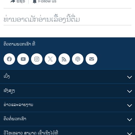
ແຊຣ໌
Follow us
ທ່ານອາດມັກອ່ານເລື້ອງນີ້ຕື່ມ
ຕິດຕາມພວກເຮົາ ທີ່
ເບິ່ງ
ຟັງສຽງ
ຂ່າວແລະລາຍງານ
ຕິດຕໍ່ພວກເຮົາ
ວີໂອເອລາວ ສາມາດ ເຂົ້າເຖິງໄດ້ທີ່