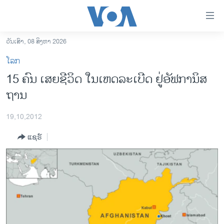
ລິ້ງ
ສຳຫລັບ
ເຂົ້າ
ວັນເສົາ, 08 ສິງຫາ 2026
ຫາ
ໂຮມເພຈ
ໂລກ
ຂ້າມ
ລາວ
15 ຄົນ ເສຍຊີວິດ ໃນເຫດລະເບີດ ຢູ່ອັຟການິສ
ຂ້າມ
ອາເມຣິກາ
ຖານ
ຂ້າມ
ໄປ
ການເລືອກຕັ້ງ ປະທານາທີບໍດີ ສະຫະລັດ 2024
ຫາ
19,10,2012
ຂ່າວ​ຈີນ
ຊອກ
ແຊຣ໌
ຄົ້ນ
ໂລກ
ເອເຊຍ
ອິດສະຫຼະພາບດ້ານການຂ່າວ
ຊີວິດຊາວລາວ
ຊຸມຊົນຊາວລາວ