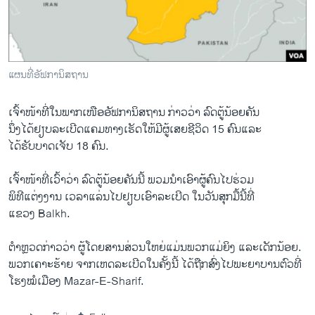
ວິທະຍາສາດ-ເທັກໂນໂລຈີ
ທຸລະກິດ
ພາສາອັງກິດ
ແຜນທີ່ອັຟການິສຖານ
ວີດີໂອ
ເຈົ້າໜ້າທີ່ໃນພາກເໜືອອັຟການິສຖານ ກ່າວວ່າ ລົດຕູ້ນ້ອຍຄັນ
ສຽງ
ນຶ່ງໄດ້ຢຽບລະເບີດແຄມທາງເຮັດໃຫ້ມີຜູ້ເສຍຊີວິດ 15 ຄົນແລະ
ລາຍການກະຈາຍສຽງ
ໄດ້ຮັບບາດເຈັບ 18 ຄົນ.
ຕິດຕາມພວກເຮົາ ທີ່
ລາຍງານ
ເຈົ້າໜ້າທີ່ເວົ້າວ່າ ລົດຕູ້ນ້ອຍຄັນນີ້ ພວມນຳເອົາຜູ້ຄົນໄປຮ່ວມ
ພິທີແຕ່ງງານ ເວລາແລ່ນໄປຢຽບເອົາລະເບີດ ໃນວັນສຸກມື້ນີ້ທີ່
ແຂວງ Balkh.
ພາສາຕ່າງໆ
ຕຳຫຼວດກ່າວວ່າ ຜູ້ໂດຍສານສ່ວນໃຫຍ່ແມ່ນພວກແມ່ຍິງ ແລະເດັກນ້ອຍ.
ພວກເຄາະຮ້າຍ ຈາກເຫດລະເບີດໃນຄັ້ງນີ້ ໄດ້ຖືກສົ່ງໄປພະຍາບານຕົວທີ່
ໂຮງໝໍເມືອງ Mazar-E-Sharif.