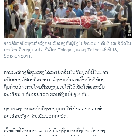
ວິທະຍາສາດ-ເທັກໂນໂລຈີ
ທຸລະກິດ
ພາສາອັງກິດ
ວີດີໂອ
ຊາວອັຟການີສຖານກໍາລັງຫາມສົບຂອງຄົນຜູ້ນຶ່ງໃນຈໍານວນ 4 ຄົນທີ່ ເສຍຊີວິດໃນ
ສຽງ
ການໂຈມຕີຂອງກຸ່ມເນໂຕ້ ທີ່ເມືອງ Taloqan, ແຂວງ Takhar ວັນທີ 18,
ພຶດສະພາ 2011.
ລາຍການກະຈາຍສຽງ
ຕິດຕາມພວກເຮົາ ທີ່
ລາຍງານ
ການ​ປະ​ທ້ວງ​ທີ່​ຮຸນ​ແຮງ​ໄດ້​ລະ​ເບີດ​ຂຶ້ນ​ໃນ​ວັນ​ພຸດ​ມື້​ນີ້​ໃນ​ພາກ
ເໜືອ​ຂອງອັຟກາ​ນີສຖານ ຫລັງ​ຈາກ​ບັນດາ​ເຈົ້າ​ໜ້າ​ທີ່​ທ້ອງ​
ຖິ່ນກ່າວ​ວ່າ ການ​ໂຈມ​ຕີ​ຂອງ​ກຸ່ມ​ເນ​ໂຕ້​ໄດ້​ເຮັດ​ໃຫ້​ພວກ​ພົນ
ພາສາຕ່າງໆ
ລະ​ເຮືອນ 4 ຄົນ​ເສຍ​ຊີວິດ ຮວມທັງ​ແມ່ຍິງ 2 ຄົນ.
ຖະ​ແຫລ​ງການ​ສະບັບ​ນຶ່ງ​ຂອງ​ກຸ່ມ​ເນ​ໂຕ້ ກ່າວ​ວ່າ ພວກ​ພົນ
ລະ​ເຮືອນ​ທັງ 4 ຄົນ​ເປັນ​ພວກ​ກະບົດ.
ເຈົ້າ​ໜ້າ​ທີ່​ດ້ານ​ການ​ແພດ​ໃນ​ທ້ອງ​ຖິ່ນ​ທ່ານ​ນຶ່ງ​ກ່າວ​ວ່າ ຢ່າງ​