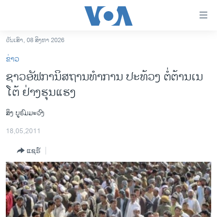
ລິ້ງ
ສຳຫລັບ
ເຂົ້າ
ວັນເສົາ, 08 ສິງຫາ 2026
ຫາ
ໂຮມເພຈ
ຂ່າວ
ຂ້າມ
ລາວ
ຊາວອັຟການິສຖານທໍາການ ປະທ້ວງ ຕໍ່ຕ້ານເນ
ຂ້າມ
ອາເມຣິກາ
ໂຕ້ ຢ່າງຮຸນແຮງ
ຂ້າມ
ໄປ
ການເລືອກຕັ້ງ ປະທານາທີບໍດີ ສະຫະລັດ 2024
ຫາ
ສິງ ບູຣົມມະວົງ
ຂ່າວ​ຈີນ
ຊອກ
18,05,2011
ຄົ້ນ
ໂລກ
ແຊຣ໌
ເອເຊຍ
ອິດສະຫຼະພາບດ້ານການຂ່າວ
ຊີວິດຊາວລາວ
ຊຸມຊົນຊາວລາວ