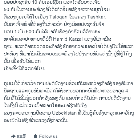
ນ້ອຍ​ປະຊາຊົນ 10 ຄົນ​ເສຍ​ຊີວິດ ​ແລະ​ໄດ້​ຮັບ​ບາດ​ເຈັບ
50 ຄົນ​ໃນ​ການ​ປະ​ທ້ວງທີ່​ໄດ້​ເກີດ​ຂຶ້ນ​ຫລັງ​ຈາກ​ການ​ບຸກ​ໂຈມ​
ຕີຂອງ​ກຸ່ມ​ເນ​ໂຕ້​ໃນ​ເມືອງ Taloqan ​ໃນ​ແຂວງ Tashkar.
ບັນດາ​ເຈົ້າ​ໜ້າ​ທີ່​ທ້ອງ​ຖິ່ນກ່າວ​ວ່າ ຢ່າງ​ນ້ອຍ​ປະຊາຊົນ​ຈໍາ
ນວນ 1 ພັນ 500 ຄົນ​ໄດ້​ພາກັນ​ຮ້ອງ​ຄໍາ​ຂັວນຕໍ່ຕ້ານ​ສະ
ຫະລັດ​ແລະ​ປະທານາທິບໍດີ Hamid Karzai ​ແຫ່ງ​ອັຟກາ​ນີສ
ຖານ. ພວກ​ຕໍາຫລວດແລະ​ກໍາລັງ​ຮັກສາ​ຄວາມ​ປອດ​ໄພ​ໄດ້​ຍິງ​ປືນໃສ່​ພວກ​
ປະ​ທ້ວງ​ ທີ່​ພາກັນເດີນຂະບວນປະທ້ວງໄປຍັງ​ຖານ​ທັບ​ແຫ່ງ​ນຶ່ງ​ຢູ່ທີ່ຢູ່​ໃກ້ໆ
ນັ້ນ ເພື່ອ​ຂັບໄລ່​ພວກ​
ເຂົາ​ເຈົ້າໃຫ້​ແຕກ​ໜີ​ໄປ.
ກຸມ​ເນ​ໂຕ້ ກ່າວ​ວ່າ ການ​ປະຕິບັດງານຮ່ວມກັນ​ລະຫວ່າງ​ກໍາລັງ​ຂອງ​ອັຟກາ​
ນີສຖານ​ແລະ​ກຸ່ມ​ພັນທະ​ມິດ​ໄດ້​ສັງຫານ​ພວກ​ກະບົດ​ທີ່​ປະກອບອາວຸດ 4
ຄົນ ທີ່​ໄດ້​ຂົ່ມຂູ່​ພວກ​ກໍາລັງ​ຂອງ​ຕົນ ​ແລະ​ກ່າວ​ຕໍ່​ໄປ​ວ່າ ການ​ປະຕິບັດ​ງານ​
ໃນ​ຄັ້ງ​ນີ້ ​ແມ່ນ​ແນ​ເປົ້າ​ໝາຍ​ໃສ່​ສະມາຊິກ​ຄົນ​ນຶ່ງ​
ຂອງຂະ​ບວນການ​ອີສລາມ Uzbekistan ທີ່​ເປັນ​ຜູ້​ຂົນ​ສົ່ງ​ອາວຸດ​ແລະ​ວັດ​ຖຸ
ລະ​ເບີດ​ໄປ​ຍັງ​ທົ່ວ​ແຂວງດັ່ງກ່າວ​ນັ້ນ.
ແຊຣ໌
Follow us