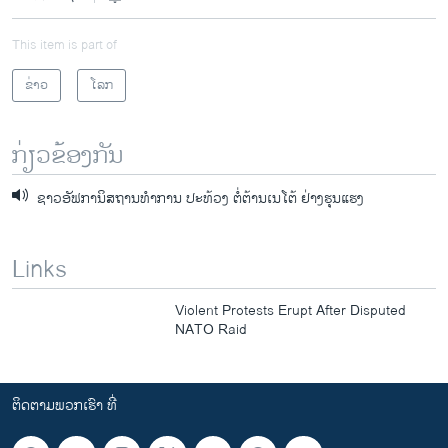
This item is part of
ຂ່າວ
ໂລກ
ກ່ຽວຂ້ອງກັນ
ຊາວອັຟການິສຖານທໍາການ ປະທ້ວງ ຕໍ່ຕ້ານເນໂຕ້ ຢ່າງຮຸນແຮງ
Links
Violent Protests Erupt After Disputed
NATO Raid
ຕິດຕາມພວກເຮົາ ທີ່