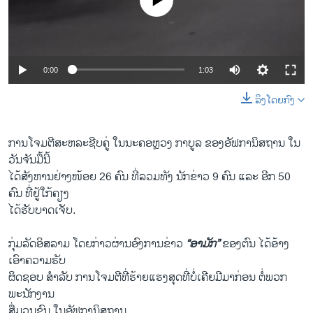
No media source currently available
ວິທະຍາສາດ-ເທັກໂນໂລຈີ
ທຸລະກິດ
ພາສາອັງກິດ
0:00
1:03
ວີດີໂອ
ລິງໂດຍກົງ
ສຽງ
ລາຍການກະຈາຍສຽງ
ການໂຈມຕີສະຫລະຊີບຄູ່ ໃນນະຄອຫຼວງ ກາບູລ ຂອງອັຟການິສຖານ ໃນ
ຕິດຕາມພວກເຮົາ ທີ່
ວັນຈັນມື້ນີ້
ລາຍງານ
ໄດ້ສັງຫານຢ່າງໜ້ອຍ 26 ຄົນ ທີ່ລວມທັງ ນັກຂ່າວ 9 ຄົນ ແລະ ອີກ 50
ຄົນ ທີ່ຢູ້ໃກ້ຄຽງ
ໄດ້ຮັບບາດເຈັບ.
ພາສາຕ່າງໆ
ກຸ່ມລັດອິສລາມ ໂດຍກ່າວຜ່ານອົງການຂ່າວ
“ອາມັກ”
ຂອງຕົນ ໄດ້ອ້າງ
ເອົາຄວາມຮັບ
ຜິດຊອບ ສຳລັບ ການໂຈມຕີທີ່ຮ້າຍແຮງສຸດທີ່ບໍ່ເຄີຍມີມາກ່ອນ ຕໍ່ພວກ
ພະນັກງານ
ສື່ມວນຊົນ ໃນອັຟການິສຖານ.