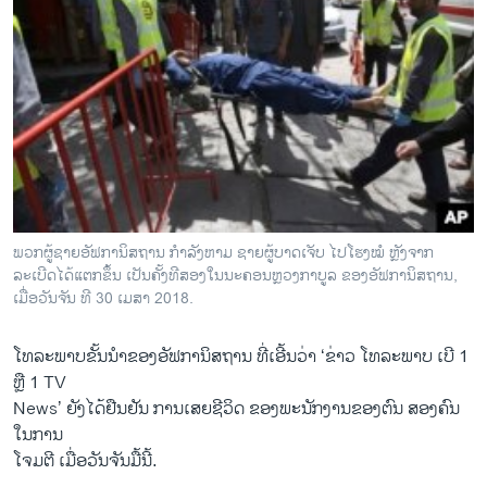
ພວກຜູ້ຊາຍອັຟການິສຖານ ກຳລັງຫາມ ຊາຍຜູ້ບາດເຈັບ ໄປໂຮງໝໍ ຫຼັງຈາກ
ລະເບີດໄດ້ແຕກຂຶ້ນ ເປັນຄັ້ງທີສອງໃນນະຄອນຫຼວງກາບູລ ຂອງອັຟການິສຖານ,
ເມື່ອວັນຈັນ ທີ 30 ເມສາ 2018.
ໂທລະພາບຂັ້ນນຳຂອງອັຟການິສຖານ ທີ່ເອີ້ນວ່າ ‘ຂ່າວ ໂທລະພາບ ເບີ 1
ຫຼື 1 TV
News’ ຍັງໄດ້ຢືນຢັນ ການເສຍຊີວິດ ຂອງພະນັກງານຂອງຕົນ ສອງຄົນ
ໃນການ
ໂຈມຕີ ເມື່ອວັນຈັນມື້ນີ້.