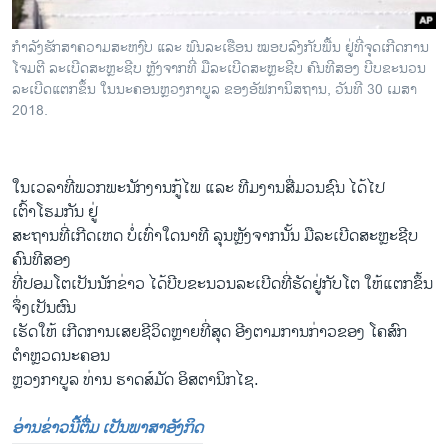
ກຳລັງຮັກສາຄວາມສະຫງົບ ແລະ ພົນລະເຮືອນ ໝອບລົງກັບພື້ນ ຢູ່ທີ່ຈຸດເກີດການ
ໂຈມຕີ ລະເບີດສະຫຼະຊີບ ຫຼັງຈາກທີ່ ມືລະເບີດສະຫຼະຊີບ ຄົນທີສອງ ບີບຂະນວນ
ລະເບີດແຕກຂຶ້ນ ໃນນະຄອນຫຼວງກາບູລ ຂອງອັຟການິສຖານ, ວັນທີ 30 ເມສາ
2018.
ໃນເວລາທີ່ພວກພະນັກງານກູ້ໄພ ແລະ ທີມງານສື່ມວນຊົນ ໄດ້ໄປ
ເຕົ້າໂຮມກັນ ຢູ່
ສະຖານທີ່ເກີດເຫດ ບໍ່ເທົ່າໃດນາທີ ລຸນຫຼັງຈາກນັ້ນ ມືລະເບີດສະຫຼະຊີບ
ຄົນທີສອງ
ທີ່ປອມໂຕເປັນນັກຂ່າວ ໄດ້ບີບຂະນວນລະເບີດທີ່ຮັດຢູ່ກັບໂຕ ໃຫ້ແຕກຂຶ້ນ
ຈຶ່ງເປັນຜົນ
ເຮັດໃຫ້ ເກີດການເສຍຊີວິດຫຼາຍທີ່ສຸດ ອີງຕາມການກ່າວຂອງ ໂຄສົກ
ຕຳຫຼວດນະຄອນ
ຫຼວງກາບູລ ທ່ານ ຮາດສ໌ມັດ ອິສຕານິກໄຊ.
ອ່ານຂ່າວນີ້ຕື່ມ ເປັນພາສາອັງກິດ