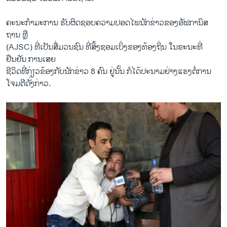
ຄະນະກຳມະການ ຮັບຜິດຊອບຄວາມປອດໄພນັກຂ່າວຂອງອັຟການິສ
ຖານ ຫຼື
(AJSC) ທີ່ເປັນສື່ມວນຊົນ ທີ່ສິ້ງຊອມເບິ່ງຂອງທ້ອງຖິ່ນ ໃນຂະນະທີ່
ຢືນຢັນ ການເສຍ
ຊີວິດທີ່ກ່ຽວຂ້ອງກັບນັກຂ່າວ 8 ຄົນ ຢູ່ນັ້ນ ກໍໄດ້ປະນາມຢ່າງແຮງຕໍ່ການ
ໂຈມຕີດັ່ງກ່າວ.