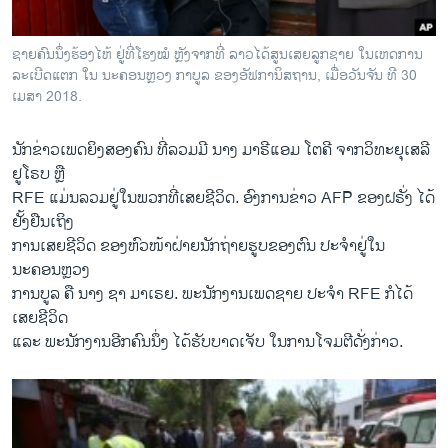
ຊາຍຄົນນຶ່ງຮ້ອງໄຫ້ ຢູ່ທີ່ໂຮງໝໍ ຫຼັງຈາກທີ່ ລາວໄດ້ສູນເສຍລູກຊາຍ ໃນເຫດການ
ລະເບີດແຕກ ໃນ ນະຄອນຫຼວງ ກາບູລ ຂອງອັຟການິສຖານ, ເມື່ອວັນຈັນ ທີ 30
ເມສາ 2018.
ນັກຂ່າວເພດຍິງສອງຄົນ ທີ່ລວມມີ ນາງ ມາຣີແອມ ໂຕຄີ ຈາກວິທະຍຸເສລີ
ຢູໂຣບ ຫຼື
RFE ແມ່ນລວມຢູ່ໃນພວກທີ່ເສຍຊີວິດ. ອົງການຂ່າວ AFP ຂອງຝຣັ່ງ ໄດ້
ຢັ້ງຢືນເຖິງ
ການເສຍຊີວິດ ຂອງຫົວໜ້າຝ່າຍນັກຖ່າຍຮູບຂອງຕົນ ປະຈຳຢູ່ໃນ
ນະຄອນຫຼວງ
ການບູລ ຄື ນາງ ຊາ ມາເຣຍ. ພະນັກງານເພດຊາຍ ປະຈຳ RFE ກໍໄດ້
ເສຍຊີວິດ
ແລະ ພະນັກງານອີກຄົນນຶ່ງ ໄດ້ຮັບບາດເຈັບ ໃນການໂຈມຕີດັ່ງກ່າວ.