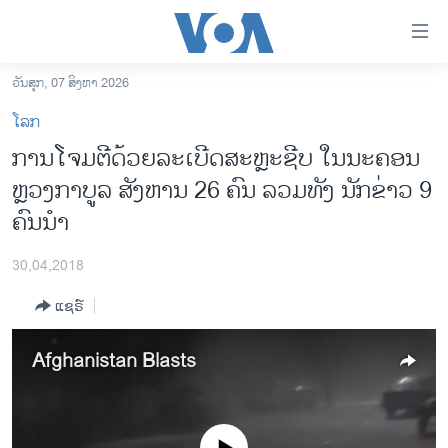
ລິ້ງ
ສຳຫລັບ
ເຂົ້າ
ວັນສຸກ, 07 ສິງຫາ 2026
ຫາ
ໂຮມເພຈ
ໂລກ
ຂ້າມ
ລາວ
ການໂຈມຕີດ້ວຍລະເບີດສະຫຼະຊີບ ໃນນະຄອນ
ຂ້າມ
ອາເມຣິກາ
ຫຼວງກາບູລ ສັງຫານ 26 ຄົນ ລວມທັງ ນັກຂ່າວ 9
ຂ້າມ
ໄປ
ການເລືອກຕັ້ງ ປະທານາທີບໍດີ ສະຫະລັດ 2024
ຄົນນຳ
ຫາ
ຂ່າວ​ຈີນ
ຊອກ
30,04,2018
ຄົ້ນ
ໂລກ
ແຊຣ໌
ເອເຊຍ
ອິດສະຫຼະພາບດ້ານການຂ່າວ
Afghanistan Blasts
ຊີວິດຊາວລາວ
ຊຸມຊົນຊາວລາວ