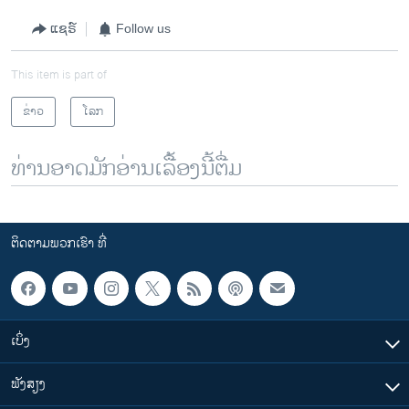
ແຊຣ໌
Follow us
This item is part of
ຂ່າວ
ໂລກ
ທ່ານອາດມັກອ່ານເລື້ອງນີ້ຕື່ມ
ຕິດຕາມພວກເຮົາ ທີ່
ເບິ່ງ
ຟັງສຽງ