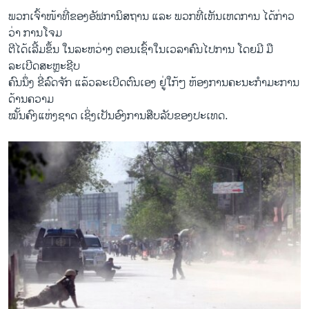
ພວກເຈົ້າໜ້າທີ່ຂອງອັຟການິສຖານ ແລະ ພວກທີ່ເຫັນເຫດການ ໄດ້ກ່າວ
ວ່າ ການໂຈມ
ຕີໄດ້ເລີ້ມຂຶ້ນ ໃນລະຫວ່າງ ຕອນເຊົ້າໃນເວລາຄົນໄປການ ໂດຍມີ ມື
ລະເບີດສະຫຼະຊີບ
ຄົນນຶ່ງ ຂີ່ລົດຈັກ ແລ້ວລະເບີດຕົນເອງ ຢູ່ໃກ້ໆ ຫ້ອງການຄະນະກຳມະການ
ດ້ານຄວາມ
ໝັ້ນຄົງແຫ່ງຊາດ ເຊິ່ງເປັນອົງການສືບລັບຂອງປະເທດ.