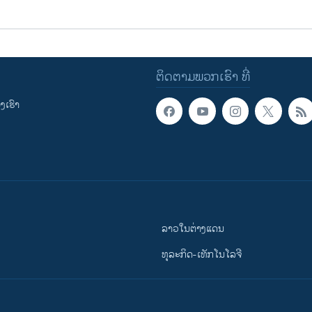
ຕິດຕາມພວກເຮົາ ທີ່
ເຮົາ
ລາວໃນຕ່າງແດນ
ທຸລະກິດ-ເທັກໂນໂລຈີ