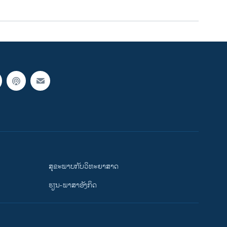
ສຸຂະພາບກັບວິທະຍາສາດ
ຮຽນ-ພາສາອັງກິດ