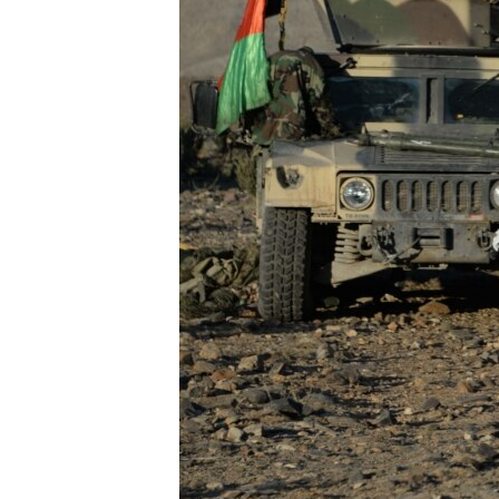
ວິທະຍາສາດ-ເທັກໂນໂລຈີ
ທຸລະກິດ
ພາສາອັງກິດ
ວີດີໂອ
ສຽງ
ລາຍການກະຈາຍສຽງ
ລາຍງານ