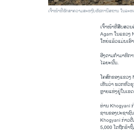
ເຈົ້າໜ້າທີ່ຮັກສາຄວາມສະຫງົບອັຟການິສຖານ ໃນລະຫວ
ເຈົ້າໜ້າ​ທີ່​ສືບສວ
Agam ​ໃນ​ແຂວງ Nan
ໃຫຍ່​ແລ້ວ​ແມ່ນເອົາ
ອີງ​ຕາມ​ກຳມາ​ທິກາ
ໄລຍະ​ນັ້ນ.
ໂຄສົກ​ຂອງແຂວງ Na
ເຫັນ​ວ່າ ພວກ​ຫົວ​
ຫຼາຍ​ແຫ່ງ​ຢູ່​ໃນເຂດ
ທ່ານ Khogyani ກ່າ
ຊານ​ຂອງ​ປະຊາຊົນ 23
Khogyani ກ່າວ​ຕື່ມ
5,000 ​ໂຕຖືກ​ຂ້າ​ຖິ້