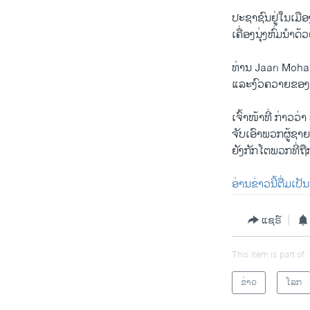
ປະຊາຊົນ​ຢູ່​ໃນ​ເມືອ
ເຄື່ອງນຸ່ງ​ຫົ່ມ​ນຳ​ດ້
ທ່ານ Jaan Mohammad
ແລະ​ງົວ​ຄວາຍຂອງ​
​ເຈົ້າໜ້າ​ທີ່​ ກ່າວ
ຈັບ​ເອົາ​ພວກ​ຜູ້​ຊ
ຍັງ​ກັກ​ໂຕ​ພວກ​ທີ່​ຖ
ອ່ານຂ່າວນີ້ຕື່ມເປ
ແຊຣ໌
This item is part of
ຂ່າວ
ໂລກ