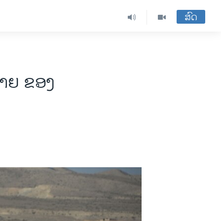
ສົດ
າຍ ຂອງ