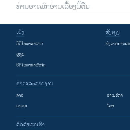
ທ່ານອາດມັກອ່ານເລື້ອງນີ້ຕື່ມ
ເບິ່ງ
ຟັງສຽງ
ວີດີໂອພາສາລາວ
ຟັງລາຍການຂອງ
ຢູທູບ
ວີດີໂອພາສາອັງກິດ
ຂ່າວແລະລາຍງານ
ລາວ
ອາເມຣິກາ
ເອເຊຍ
ໂລກ
ຕິດຕໍ່ພວກເຮົາ