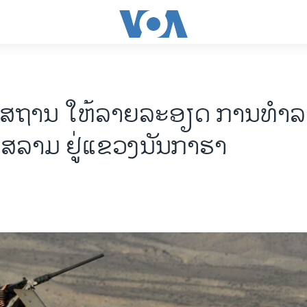
ິສຖານ ໃຫ້ລາຍລະອຽດ ການທຳລ
ອິສລາມ ຢູ່ແຂວງນັນກາຮາ