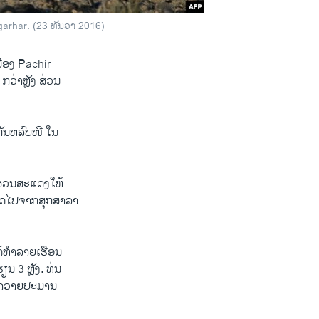
arhar. (23 ທັນວາ 2016)​
ເມືອງ Pachir
່າ​ຫຼັງ ສ່ວນ​
​ຫລົບໜີ​ ​ໃນ​
ວນ​ສະ​ແດງ​ໃຫ້​
ຍາດໄປຈາກ​ສຸກສາລາ​
້​ທຳລາຍ​ເຮືອນ​
ຽນ 3 ຫຼັງ. ທ່ນ
ງົວ​ຄວາຍ​ປະມານ