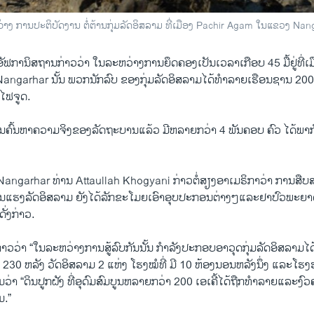
່າງ ການປະຕິບັດງານ ຕໍ່ຕ້ານກຸ່ມລັດອິສລາມ ທີ່ເມືອງ Pachir Agam ໃນແຂວງ Nang
ນ​ອັຟກາ​ນິສຖານ​ກ່າວ​ວ່າ ​ໃນ​ລະຫວ່າງ​ການ​ຍຶດຄອງ​ເປັນ​ເວລາເກືອບ 45 ມື້ຢູ່ທີ່
garhar ນັ້ນ ພວກ​ນັກລົບ​ ຂອງ​ກຸ່ມ​ລັດ​ອິສລາມໄດ້​ທຳລາຍ​ເຮືອນຊານ 200 ກວ
​ໄຟ​ຈູດ.
ນຄົ້ນຫາ​ຄວາມ​ຈິງຂອງ​ລັດຖະບານ​ແລ້ວ ມີ​ຫລາຍ​ກວ່າ 4 ພັນ​ຄອບ ຄົວ ​ໄດ້​ພາກັນ
ngarhar ທ່ານ Attaullah Khogyani ກ່າວ​ຕໍ່​ສຽງ​ອາ​ເມຣິກາ​ວ່າ ການ​ສືບສ
ຮຸນ​ແຮງ​ລັດ​ອິສລາມ​ ຍັງໄດ້​ລັກຂະ​ໂມ​ຍ​ເອົາ​ອຸບປະກອນ​ຕ່າງໆ​ແລະ​ຢາປົວພະ
ດັ່ງກ່າວ.
ວ​ວ່າ “​ໃນ​ລະຫວ່າງ​ການ​ສູ້​ລົບ​ກັນນັ້ນ ກຳລັງປະກອບອາວຸດກຸ່ມ​ລັດ​ອິສລາມໄດ
0 ຫລັງ ວັດ​ອິສລາມ 2 ​ແຫ່ງ ​ໂຮງໝໍ​ທີ່ ​ມີ 10 ຫ້ອງ​ນອນ​ຫລັງ​ນຶ່ງ ​ແລະ​ໂຮງຮ
​ວ່າ “ດິນ​ປູກຝັງ​ ທີ່​ອຸດົມສົມບູນ​ຫລາຍ​ກວ່າ 200 ​ເອ​ເຄີ້​ໄດ້​ຖືກ​ທຳລາຍ​ແລະ​
ມ.”