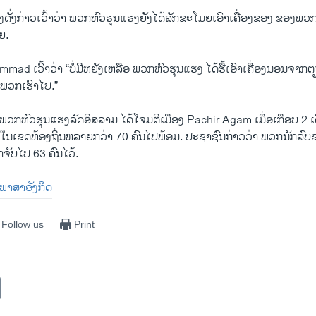
ງ​ດັ່ງກ່າວ​ເວົ້າວ່າ ພວກ​ຫົວ​ຮຸນ​ແຮງ​ຍັງ​ໄດ້​ລັກຂະໂມ​ຍ​ເອົາ​ເຄື່ອງ​ຂອງ ຂອງ​ພວກ​
ວຍ.
 ​ເວົ້າວ່າ “ບໍ່​ມີ​ຫຍັງ​ເຫລືອ ພວກ​ຫົວ​ຮຸນ​ແຮງ ​ໄດ້​ຮື້​ເອົາ​ເຄື່ອງ​ນອນ​ຈາກ
ພວກ​ເຮົາ​ໄປ.”
​ວ່າ ພວກ​ຫົວ​ຮຸນ​ແຮງ​ລັດ​ອິສລາມ​ ​ໄດ້ໂຈມ​ຕີ​ເມືອງ Pachir Agam ​ເມື່ອເກືອບ 2 ​ເ
າຍ​ໃນ​ເຂດ​ທ້ອງ​ຖິ່ນຫລາຍ​ກວ່າ 70 ຄົນ​ໄປ​ພ້ອມ. ປະຊາຊົນ​ກ່າວ​ວ່າ ພວກ​ນັກ​ລົບ​
ືກ​ຈັບ​ໄປ​ 63 ຄົນໄວ້.
ັນພາສາອັງກິດ
Follow us
Print