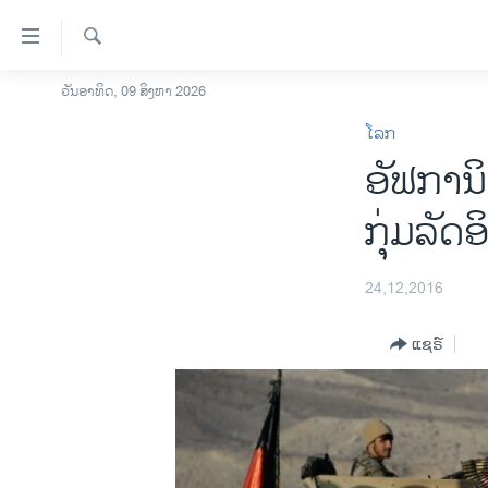
ລິ້ງ
ສຳຫລັບ
ເຂົ້າ
ຄົ້ນຫາ
ວັນອາທິດ, 09 ສິງຫາ 2026
ໂຮມເພຈ
ຫາ
ໂລກ
ລາວ
ຂ້າມ
ອັຟການ
ຂ້າມ
ອາເມຣິກາ
ຂ້າມ
ການເລືອກຕັ້ງ ປະທານາທີບໍດີ ສະຫະລັດ
ກຸ່ມລັດ
ໄປ
2024
ຫາ
ຂ່າວ​ຈີນ
ຊອກ
24,12,2016
ຄົ້ນ
ໂລກ
ແຊຣ໌
ເອເຊຍ
ອິດສະຫຼະພາບດ້ານການຂ່າວ
ຊີວິດຊາວລາວ
ຊຸມຊົນຊາວລາວ