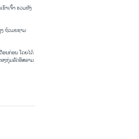
ເຂົາ​ເຈົ້າ ຮວມທັງ​
​ຕຽງ ຖ້ວມຍຊາມ ​
ດືອນ​ກ່ອນ ​ໂດຍ​ໄດ້​
ຂອງ​ກຸ່ມ​ລັດ​ອິສລາມ