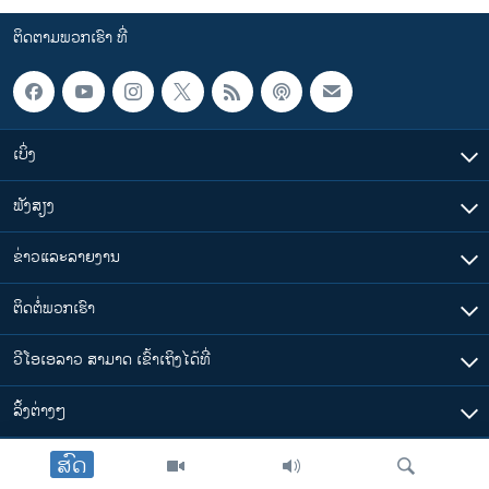
ຕິດຕາມພວກເຮົາ ທີ່
ເບິ່ງ
ຟັງສຽງ
ຂ່າວແລະລາຍງານ
ຕິດຕໍ່ພວກເຮົາ
ວີໂອເອລາວ ສາມາດ ເຂົ້າເຖິງໄດ້ທີ່
​ລິ້ງ​ຕ່າງໆ
ສົດ
ຕາມເວລາໃນລາວ