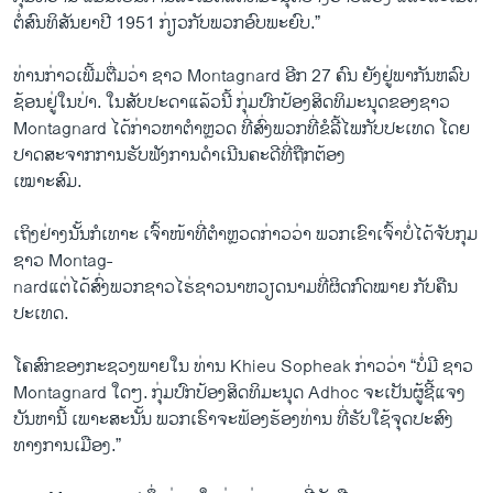
ຕໍ່ສົນທິສັນຍາ​ປີ 1951 ກ່ຽວ​ກັບ​ພວກອົບ​ພະຍົບ.”
ທ່ານ​ກ່າວ​ເພີ້​ມຕື່ມ​ວ່າ ຊາວ Montagnard ອີກ 27 ຄົນ ຍັງ​ຢູ່ພາກັນຫ​ລົບ​
ຊ້ອນ​ຢູ່ໃນ​ປ່າ​. ໃນສັບປະດາ​ແລ້ວ​ນີ້ ກຸ່ມ​ປົກປ້ອງສິດທິມະນຸດຂອງຊາວ
Montagnard ໄດ້ກ່າວຫາ​ຕຳຫຼວດ ທີ່​ສົ່ງ​ພວກທີ່​ຂໍ​ລີ້​ໄພ​ກັບປະ​ເທດ ​ໂດຍ​
ປາດ​ສະ​ຈາກ​ການ​ຮັບ​ຟັງ​ການ​ດຳ​ເນີນ​ຄະດີ​ທີ່ຖືກຕ້ອງ
ເໝາະສົມ.
ເຖິງ​ຢ່າງ​ນັ້ນ​ກໍ​ເທາະ ເຈົ້າ​ໜ້າ​ທີ່​ຕຳຫຼວດກ່າວ​ວ່າ ພວກ​ເຂົາ​ເຈົ້າ​ບໍ່​ໄດ້​ຈັບ​ກຸມ
ຊາວ Montag-
nard​ແຕ່ໄດ້​ສົ່ງພວກ​ຊາວໄຮ່ຊາວນາຫວຽດນາມທີ່​ຜິດ​ກົດໝາຍ​ ກັບຄືນ
ປະເທດ. ​
​ໂຄສົກ​ຂອງ​ກະຊວງ​ພາຍ​ໃນ ທ່ານ Khieu Sopheak ກ່າວ​ວ່າ “ບໍ່​ມີ ຊາວ
Montagnard ໃດໆ. ກຸ່ມປົກປ້ອງສິດທິມະນຸດ Adhoc ຈະ​ເປັນ​ຜູ້​ຊີ້​ແຈງ​
ບັນຫາ​ນີ້ ​ເພາະສະ​ນັ້ນ ພວກ​ເຮົາ​ຈະ​ຟ້ອງ​ຮ້ອງ​ທ່ານ ທີ່​ຮັບໃຊ້ຈຸດປະສົງ​
ທາງ​ການ​ເມືອງ.”