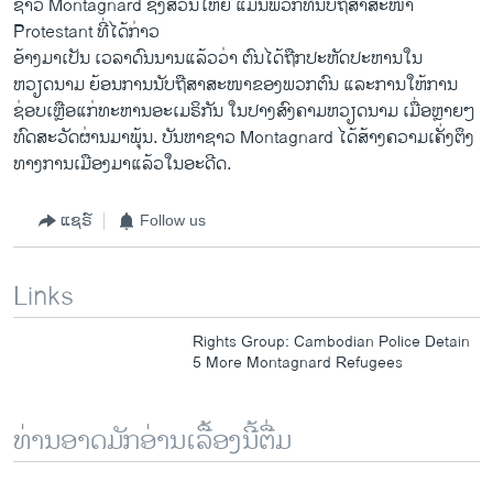
ຊາວ Montagnard ຊຶ່ງ​ສ່ວນ​ໃຫຍ່ ​ແມ່ນ​ພວກ​ທີ່​ນັບຖືສາສະ​ໜາ
Protestant ທີ່​ໄດ້​ກ່າວ
ອ້າງມາເປັນ ເວລາດົນນານແລ້ວ​ວ່າ ຕົນ​ໄດ້​ຖືກ​ປະ​ຫັດ​ປະຫານ​ໃນ​
ຫວຽດນາມ ຍ້ອນ​ການ​ນັບຖື​ສາສະໜາ​ຂອງ​ພວກ​ຕົນ ​ແລະ​ການ​ໃຫ້ການ​
ຊ່ອບ​ເຫຼືອ​ແກ່ທະຫານ​ອະ​ເມຣິກັນ ​ໃນປາງ​ສົງຄາມ​ຫວຽດນາມ​ ​ເມື່ອ​ຫຼາຍໆ​
ທົດ​ສະ​ວັດ​ຜ່ານ​ມາ​ພຸ້ນ. ບັນຫາຊາວ Montagnard ​ໄດ້​ສ້າງ​ຄວາມ​ເຄັ່ງ​ຕຶງ​
ທາງ​ການ​ເມືອງ​ມາ​ແລ້ວ​ໃນ​ອະດີດ.
ແຊຣ໌
Follow us
Links
Rights Group: Cambodian Police Detain
5 More Montagnard Refugees
ທ່ານອາດມັກອ່ານເລື້ອງນີ້ຕື່ມ