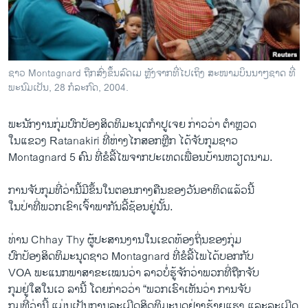
ວິທະຍາສາດ-ເທັກໂນໂລຈີ
ທຸລະກິດ
ພາສາອັງກິດ
ຊາວ Montagnard ຖືກສົ່ງຂຶ້ນລົດເມ ຫຼັງຈາກທີ່ໄປເຖິງ ສະໜາມບິນນາໆຊາດ ທີ່
ວີດີໂອ
ພະນົມເປັນ, 28 ກໍລະກົດ, 2004.
ສຽງ
ພະນັກງານ​ກຸ່ມປົກປ້ອງ​ສິດທິ​ມະນຸດກຳປູ​ເຈຍ ກ່າວ​ວ່າ ຕຳຫຼວດ
ລາຍການກະຈາຍສຽງ
​ໃນແຂວງ Ratanakiri ທີ່​ຫ່າງ​ໄກ​ສອກຫຼີກ ​ໄດ້ຈັບ​ກຸມຊາວ
ຕິດຕາມພວກເຮົາ ທີ່
Montagnard 5 ຄົນ ທີ່​ຂໍລີ້ໄພຈາກ​ປະ​ເທດ​ເພື່ອນ​ບ້ານ​ຫວຽດນາມ.
ລາຍງານ
ການ​ຈັບ​ກຸມ​ທີ່​ວ່າ​ນີ້​ມີ​ຂຶ້ນໃນ​ຕອນ​ກາງຄືນ​ຂອງ​ວັນ​ອາທິດ​ແລ້ວ​ນີ້
ໃນ​ປ່າທີ່​ພວກ​ເຂົາ​ເຈົ້າ​ພາກັນລີ້​ຊ້ອນ​ຢູ່​ນັ້ນ.
ພາສາຕ່າງໆ
ທ່ານ Chhay Thy ຜູ້​ປະສານ​ງານ​ໃນ​ເຂດ​ທ້ອງ​ຖິ່ນຂອງ​ກຸ່ມ
ປົກປ້ອງສິດທິ​ມະນຸດຊາວ Montagnard ​ທີ່ຂໍລີ້ໄພໄດ້​ບອກ​ກັບ
VOA ພະ​ແນ​ກພາສາ​ຂະ​ເໝນວ່າ ລາວ​ບໍ່​ຮູ້ຈັກວ່າ​ພວກ​ທີ່​ຖືກ​ຈັບ
​ກຸມ​ຢູ່ໃສໃນເວ ລານີ້ ​ໂດຍ​ກ່າວ​ວ່າ “ພວກ​ເຮົາ​ເຫັນ​ວ່າ ​ການ​ຈັບ
​ກຸມ​ທີ່​ວ່າ​ນີ້ ​ແມ່ນ​ເປັນ​ການລະ​ເມີດ​ສິດ​ທິມະນຸດຢ່າງ​ຮ້າຍ​ແຮງ ​ແລ​ະລະເມີດ