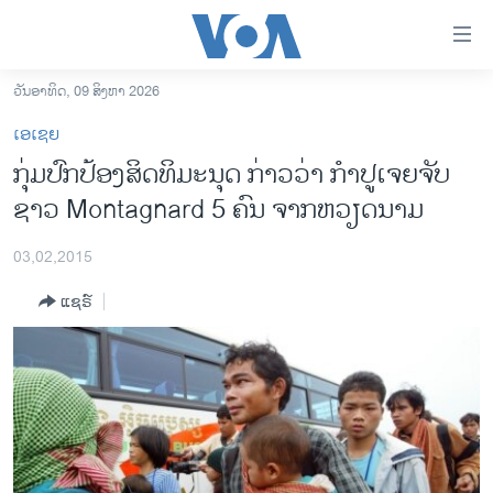
ລິ້ງ
ສຳຫລັບ
ເຂົ້າ
ວັນອາທິດ, 09 ສິງຫາ 2026
ຫາ
ໂຮມເພຈ
ເອເຊຍ
ຂ້າມ
ລາວ
​ກຸ່ມປົກປ້ອງສິດທິ​ມະນຸດ ກ່າວວ່າ ກຳປູເຈຍຈັບ
ຂ້າມ
ອາເມຣິກາ
ຊາວ Montagnard 5 ຄົນ ຈາກຫວຽດນາມ
ຂ້າມ
ໄປ
ການເລືອກຕັ້ງ ປະທານາທີບໍດີ ສະຫະລັດ 2024
ຫາ
03,02,2015
ຂ່າວ​ຈີນ
ຊອກ
ແຊຣ໌
ຄົ້ນ
ໂລກ
ເອເຊຍ
ອິດສະຫຼະພາບດ້ານການຂ່າວ
ຊີວິດຊາວລາວ
ຊຸມຊົນຊາວລາວ