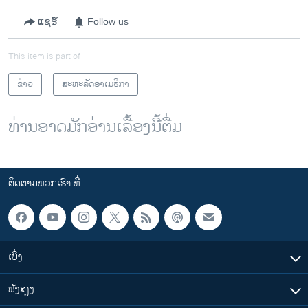
ແຊຣ໌
Follow us
This item is part of
ຂ່າວ
ສະຫະລັດອາເມຣິກາ
ທ່ານອາດມັກອ່ານເລື້ອງນີ້ຕື່ມ
ຕິດຕາມພວກເຮົາ ທີ່
ເບິ່ງ
ຟັງສຽງ