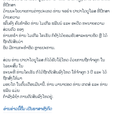
ທີ່ປຶກສາ
ດ້ານນະໂຍບາຍການຕ່າງປະເທດ ທ່ານ ຈອຣ໌​ຈ ປາປາໂດປູໂລສ ທີ່ປຶກສາ
ດ້ານຄວາມ
ໝັ້ນຄົງ ຄົນ​ທຳ​ອິດ ທ່ານ ໄມເກີລ ຟລີນນ໌ ແລະ ອະດີດ ທະນາຍຄວາມ
ສ່ວນຕົວ ຂອງ
ທ່ານທຣຳ ທ່ານ ໄມເກີລ ໂຄເຮັນ ກໍຍັງໄດ້ຍອມຮັບສາລະພາບຜິດ ຫຼື ໄດ້
ຖືກຕັດສິນວ່າ
ຜິດ ​ມີການກະທຳຜິດ ຫຼາຍປະການ.
ສ່ວນ ທ່ານ ປາປາໂດປູໂລສ ກໍໄດ້ຮັບໃຊ້ໂທດ ດ້ວຍການຖືກຈຳຄຸກ ໃນ
ໄລຍະສັ້ນ ໃນ
ຂະນະທີ່ ທ່ານໂຄເຮັນ ກໍໄດ້ຖືກຕັດສິນລົງໂທດ ໃຫ້ຈຳຄຸກ 3 ປີ ແລະ ໄດ້
ຖືກສັ່ງໃຫ້ມາ
ມອບໂຕ ໃນຕົ້ນເດືອນມີນານີ້. ທ່ານ ມານາຝອດ ທ່ານ ເກຕສ໌ ແລະ ທ່ານ
ຟລິນ ແມ່ນ
ກຳລັງລໍຖ້າ ການຕັດສິນລົງໂທດຢູ່.
ອ່ານຂ່າວນີ້ຕື່ມ ເປັນພາສາອັງກິດ