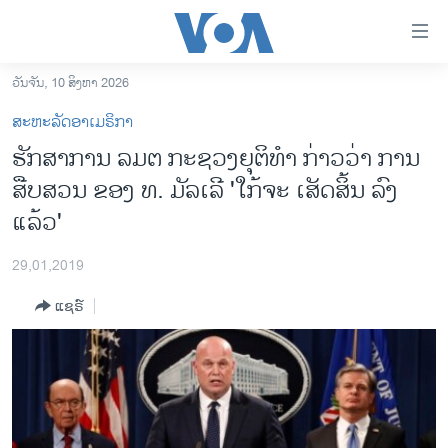
ລິ້ງ
ສຳຫລັບ
ເຂົ້າ
ວັນຈັນ, 10 ສິງຫາ 2026
ຫາ
ໂຮມເພຈ
ສະຫະລັດອາເມຣິກາ
ຂ້າມ
ລາວ
ຮັກສາການ ລມຕ ກະຊວງຍຸຕິທຳ ກ່າວວ່າ ການ
ຂ້າມ
ອາເມຣິກາ
ສືບສວນ ຂອງ ທ. ມັລເລີ 'ໃກ້ຈະ ເສັດ​ສິ້ນ ລົງ
ຂ້າມ
ໄປ
ການເລືອກຕັ້ງ ປະທານາທີບໍດີ ສະຫະລັດ 2024
ແລ້ວ'
ຫາ
ຂ່າວ​ຈີນ
ຊອກ
29,01,2019
ຄົ້ນ
ໂລກ
ແຊຣ໌
ເອເຊຍ
ອິດສະຫຼະພາບດ້ານການຂ່າວ
ຊີວິດຊາວລາວ
ຊຸມຊົນຊາວລາວ