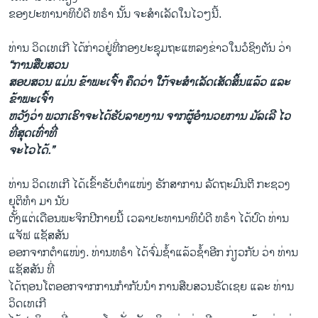
ຂອງປະທານາທິບໍດີ ທຣຳ ນັ້ນ ຈະສຳເລັດໃນໄວໆນີ້.
ທ່ານ ວິດເທເກີ ໄດ້ກ່າວຢູ່ທີ່ກອງປະຊຸມຖະແຫລງຂ່າວໃນວໍຊິງຕັນ ວ່າ
“ການສືບສວນ
ສອບສວນ ແມ່ນ ຂ້າພະເຈົ້າ ຄຶດວ່າ ໃກ້ຈະສຳເລັດເສັດສິ້ນແລ້ວ ແລະ
ຂ້າພະເຈົ້າ
ຫວັງວ່າ ພວກເຮົາຈະໄດ້ຮັບລາຍງານ ຈາກຜູ້ອຳນວຍການ ມັລເລີ ໄວ
ທີ່ສຸດເທົ່າທີ່
ຈະໄວໄດ້.”
ທ່ານ ວິດເທເກີ ໄດ້ເຂົ້າຮັບຕຳແໜ່ງ ຮັກສາການ ລັດຖະມົນຕີ ກະຊວງ
ຍຸຕິທຳ ມາ ນັບ
ຕັ້ງແຕ່ເດືອນພະຈິກປີກາຍນີ້ ເວລາປະທານາທິບໍດີ ທຣຳ ໄດ້ປົດ ທ່ານ
ແຈັຟ ແຊັສສັນ
ອອກຈາກຕຳແໜ່ງ. ທ່ານທຣຳ ໄດ້ຈົ່ມຊ້ຳແລ້ວຊ້ຳອີກ ກ່ຽວກັບ ວ່າ ທ່ານ
ແຊັສສັນ ທີ່​
ໄດ້ຖອນ​ໂຕ​ອອກຈາກການກຳກັບນຳ ການສືບສວນຣັດເຊຍ ແລະ ທ່ານ
ວິດເທເກີ