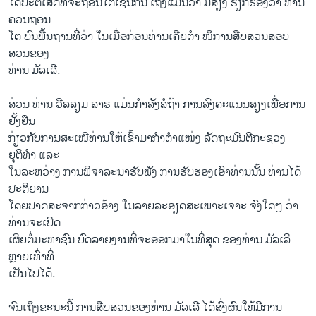
ໄດ້ປະຕິເສດທີ່ຈະຖອນໂຕເຊັ່ນກັນ ເຖິງແມ່ນວ່າ ມີສຽງ ຮຽກຮ້ອງວ່າ ທ່ານ
ຄວນຖອນ
ໂຕ ບົນພື້ນຖານທີ່ວ່າ ໃນເມື່ອກ່ອນທ່ານເຄີຍຕຳ ໜິການສືບສວນສອບ
ສວນຂອງ
ທ່ານ ມັລເລີ.
ສ່ວນ ທ່ານ ວີລລຽມ ລາຣ ແມ່ນກຳລັງລໍຖ້າ ການລົງຄະແນນສຽງເພື່ອການ
ຢັ້ງຢືນ
ກ່ຽວກັບການສະເໜີທ່ານໃຫ້ເຂົ້າມາກຳຕຳແໜ່ງ ລັດຖະມົນຕີກະຊວງ
ຍຸຕິທຳ ແລະ
ໃນລະຫວ່າງ ການພິຈາລະນາຮັບຟັງ ການຮັບຮອງເອົາທ່ານນັ້ນ ທ່ານໄດ້
ປະຕິຍານ
ໂດຍປາດສະຈາກກ່າວອ້າງ ໃນລາຍລະອຽດສະເພາະເຈາະ ຈົງໃດໆ ວ່າ
ທ່ານຈະເປີດ
ເຜີຍຕໍ່ມະຫາຊົນ ບົດລາຍງານທີ່ຈະອອກມາໃນທີ່ສຸດ ຂອງທ່ານ ມັລເລີ
ຫຼາຍເທົ່າທີ່
ເປັນໄປໄດ້.
ຈົນເຖິງຂະນະນີ້ ການສືບສວນຂອງທ່ານ ມັລເລີ ໄດ້ສົ່ງຜົນໃຫ້ມີການ