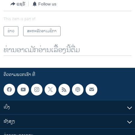
ແຊຣ໌
Follow us
This item is part of
ຂ່າວ
ສະຫະລັດອາເມຣິກາ
ທ່ານອາດມັກອ່ານເລື້ອງນີ້ຕື່ມ
ຕິດຕາມພວກເຮົາ ທີ່
ເບິ່ງ
ຟັງສຽງ