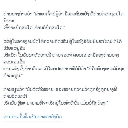
ທ່ານ​ນາງ​ກ່າວ​ວ່າ “ຂ້າ​ພະ​ເຈົ້າ​ບໍ່ຮູ້​ວ່າ ມີ​ເຫດ​ຜົນ​ຫຍັງ ທີ່​ທ່ານ​ຕ້ອງ​ຖອນ​ໂຕ.​
ຂ້າ​ພະ
​ເຈົ້າຈະ​ບໍ່​ຖອນ​ໂຕ. ທ່ານກໍ​ບໍ່ຖອນ​ໂຕ.”
ແຕ່​ຢູ່​ໃນ​ລາຍ​ງ​ານ​ບົດ​ໃຫ້​ຄວາມ​ຄິດ​ເຫັນ ຢູ່ໃນ​ໜັງ​ສື​ພິມ​ນິ​ຢອ​ກ​ໄທມ໌ ​ທີ່​ໄດ້​
ເຜີຍ​ແຜ່​ຢູ່ອິນ​
ເຕີ​ແນັດ ໃນ​ວັນ​ພະ​ຫັດ​ວານ​ນີ້ ທ່ານ​ຈອດຈ໌ ຄອນ​ເວ ສາ​ມີ​ຂອງ​ທ່ານນ​າງ​
ຄອນ​ເວ,ເອີ້ນ
ການ​ແຕ່ງ​ຕັ້ງທ່ານ​ວິດ​ເທ​ເກີ​ໂດຍ​ປະ​ທາ​ນາ​ທິ​ບໍ​ດີວ່າ “ບໍ່​ຖືກ​ຕ້ອງ​ຕາມ​ລັດ​ຖະ​
ທຳ​ມະ​ນູນ.”
ທ່ານຂຽນ​ວ່າ “ມັນຜິດ​ກົດ​ໝາຍ. ແລະ​ໝາຍ​ຄວາມ​ວ່າທຸກ​ສິ່ງ​ທຸກ​ຢ່າງ​ທີ່​
ທ່ານ​ວິດ​ເທເກີ
​ເຮັດ​ນັ້ນ ຫຼື​ພະ​ຍາ​ຍາມ​ທີ່​ຈະ​ເຮັດຢູ່​ໃນ​ໜ້າ​ທີ່​ນັ້ນ ແມ່ນ​ບໍ່​ຖືກ​ຕ້ອງ.”
ອ່ານ​ຂ່າວ​ນີ້​ເພີ້ມ​ເປັນ​ພາ​ສ​ດາອັງ​ກິດ