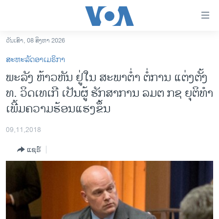
ລິ້ງ
ສຳຫລັບ
ເຂົ້າ
ວັນເສົາ, 08 ສິງຫາ 2026
ຫາ
ໂຮມເພຈ
ສະຫະລັດອາເມຣິກາ
ຂ້າມ
ລາວ
ພະ​ລັງ ຫ້າວ​ຫັນ ຢູ່ໃນ ສະ​ພາຕ່ຳ ຕໍ່​ການ ແຕ່ງ​ຕັ້ງ
ຂ້າມ
ອາເມຣິກາ
ທ. ວິດ​ເທ​ເກີ ເປັນຜູ້ ຮັກສາການ ລມຕ ກຊ ຍຸ​ຕິ​ທຳ
ຂ້າມ
ໄປ
ການເລືອກຕັ້ງ ປະທານາທີບໍດີ ສະຫະລັດ 2024
ເພີ້ມຄວາມ​ຮ້ອນ​ແຮງຂຶ້ນ
ຫາ
ຂ່າວ​ຈີນ
ຊອກ
09,11,2018
ຄົ້ນ
ໂລກ
ແຊຣ໌
ເອເຊຍ
ອິດສະຫຼະພາບດ້ານການຂ່າວ
ຊີວິດຊາວລາວ
ຊຸມຊົນຊາວລາວ