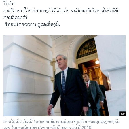
ໃນ​ວັນ
​ພະ​ຫັດ​ວານ​ນີ້​ວ່າ ທ່ານ​ນາງ​ບໍ່ໄດ້​ເຫັນວ່າ ຈະ​ມີ​ເຫດ​ຜົນໃດໆ ທີ່​ເຮັດ​ໃຫ້
ທ່ານ​ວິດ​ເທເກີ
​ ຂໍ​ຖອນ​ໂຕ​ຈາກການ​ດູ​ແລ​ເລື້ອງນີ້.
ທ່ານ​ໂຣ​ເບີດ​ ມັ​ລ​ເລີ ໄອ​ຍະ​ການ​ສືບ​ສວນ​ພິ​ເສດ ກ່ຽວກ​ັບ​ການ​ແຊກ​ແຊງ​ຂອງ​ຣັດ​
ເຊຍ ໃນ​ການ​ເລືອກ​ຕັ້ງ ປະ​ທາ​ນາ​ທິ​ບໍ​ດີ ສະ​ຫະ​ລັດ ປີ 2016.