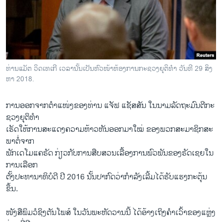
ວິທະຍາສາດ-ເທັກໂນໂລຈີ
ທຸລະກິດ
ພາສາອັງກິດ
ວີດີໂອ
ທ່ານ​ແມັ​ຕ ວິດ​ເທເກີ ເວ​ລາ​ນັ້ນ​ເປັນ​ຫົວ​ໜ້າ​ຫ້ອງ​ການ​ກະ​ຊວງ​ຍຸ​ຕິ​ທຳ ວັນ​ທີ 29 ສິງ​
ສຽງ
ຫາ 2018​.
ລາຍການກະຈາຍສຽງ
ການ​ອອກ​ຈາກ​ຕຳ​ແໜ່ງ​ຂອ​ງ​ທ່ານ ​ແຈັ​ຟ ແຊັ​ສ​ສັນ ໃນ​ນາມ​ລັດ​ຖະ​ມົນ​ຕີ​ກະ​
ຕິດຕາມພວກເຮົາ ທີ່
ຊວງ​ຍຸ​ຕິ​ທຳ
ລາຍງານ
ເຮັດ​ໃຫ້ການ​ສະ​ແດງ​ຄວາມ​ຫ້າວ​ຫັນ​ອອກ​ມາ​ໃໝ່ ຂອງ​ພວກ​ສະ​ມາ​ຊິກ​ສະ​
ພາ​ຕໍ່​ຈາກ
ພັກ​ເດ​ໂມ​ແຄ​ຣັດ ກ່ຽວ​ກັບ​ການ​ສືບ​ສວນ​ເລື້ອງ​ການ​ພົວ​ພັນ​ຂອງ​ຣັດ​ເຊຍໃນ​
ພາສາຕ່າງໆ
ການ​ເລືອກ
​ຕັ້ງ​ປະ​ທາ​ນາ​ທິບໍ​ດີ ປີ 2016 ນັ້ນປາ​ກົດ​ວ່າ​ກຳ​ລັງ​ເລີ້ມໄດ້​ຮັບ​ແຮງ​ກະ​ຕຸ້ນ
ຂຶ້ນ.
ໜັງ​ສື​ພິ​ມວໍຊິ​ງ​ຕັນ​ໂພ​ສ໌ ໃນ​ວັນ​ພະ​ຫັດ​ວານ​ນີ້ ໄດ້​ອ້າງ​ເຖິງ​ຄຳ​ເວົ້າ​ຂອງ​ແຫຼ່ງ​