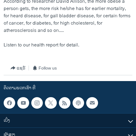
According to researcher David Allison, the more obese a
ວິທະຍາສາດ-ເທັກໂນໂລຈີ
person gets, the more risk he/she has for earlier mortality,
for heard disease, for gall bladder disease, for certain forms
ທຸລະກິດ
of cancer, for diabetes, for high cholesterol, for
ພາສາອັງກິດ
atherosclerosis and so on....
ວີດີໂອ
Listen to our health report for detail.
ສຽງ
ລາຍການກະຈາຍສຽງ
ຕິດຕາມພວກເຮົາ ທີ່
ແຊຣ໌
Follow us
ລາຍງານ
ຕິດຕາມພວກເຮົາ ທີ່
ພາສາຕ່າງໆ
ເບິ່ງ
ຟັງສຽງ