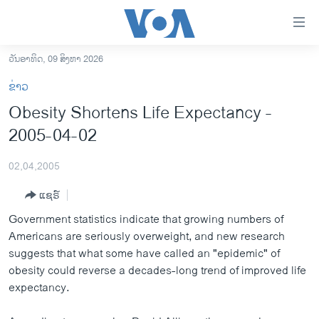
ລິ້ງ
ສຳຫລັບ
ເຂົ້າ
ວັນອາທິດ, 09 ສິງຫາ 2026
ຫາ
ໂຮມເພຈ
ຂ່າວ
ຂ້າມ
ລາວ
Obesity Shortens Life Expectancy -
ຂ້າມ
ອາເມຣິກາ
2005-04-02
ຂ້າມ
ໄປ
ການເລືອກຕັ້ງ ປະທານາທີບໍດີ ສະຫະລັດ 2024
ຫາ
02,04,2005
ຂ່າວ​ຈີນ
ຊອກ
ແຊຣ໌
ຄົ້ນ
ໂລກ
Government statistics indicate that growing numbers of
ເອເຊຍ
Americans are seriously overweight, and new research
suggests that what some have called an "epidemic" of
ອິດສະຫຼະພາບດ້ານການຂ່າວ
obesity could reverse a decades-long trend of improved life
ຊີວິດຊາວລາວ
expectancy.
ຊຸມຊົນຊາວລາວ