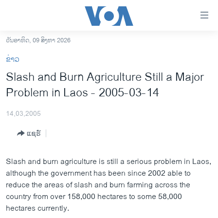
ລິ້ງ
ສຳຫລັບ
ເຂົ້າ
ວັນອາທິດ, 09 ສິງຫາ 2026
ຫາ
ໂຮມເພຈ
ຂ່າວ
ຂ້າມ
ລາວ
Slash and Burn Agriculture Still a Major
ຂ້າມ
ອາເມຣິກາ
Problem in Laos - 2005-03-14
ຂ້າມ
ໄປ
ການເລືອກຕັ້ງ ປະທານາທີບໍດີ ສະຫະລັດ 2024
ຫາ
14,03,2005
ຂ່າວ​ຈີນ
ຊອກ
ແຊຣ໌
ຄົ້ນ
ໂລກ
ເອເຊຍ
Slash and burn agriculture is still a serious problem in Laos,
although the government has been since 2002 able to
ອິດສະຫຼະພາບດ້ານການຂ່າວ
reduce the areas of slash and burn farming across the
ຊີວິດຊາວລາວ
country from over 158,000 hectares to some 58,000
hectares currently.
ຊຸມຊົນຊາວລາວ