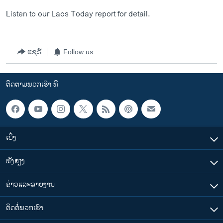
ວິທະຍາສາດ-ເທັກໂນໂລຈີ
Listen to our Laos Today report for detail.
ທຸລະກິດ
ພາສາອັງກິດ
ແຊຣ໌
Follow us
ວີດີໂອ
ສຽງ
ຕິດຕາມພວກເຮົາ ທີ່
ລາຍການກະຈາຍສຽງ
ຕິດຕາມພວກເຮົາ ທີ່
ລາຍງານ
ເບິ່ງ
ພາສາຕ່າງໆ
ຟັງສຽງ
ຂ່າວແລະລາຍງານ
ຕິດຕໍ່ພວກເຮົາ