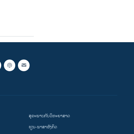
ສຸຂະພາບກັບວິທະຍາສາດ
ຮຽນ-ພາສາອັງກິດ