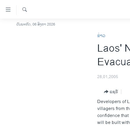
ລິ້ງ
ສຳຫລັບ
ເຂົ້າ
ຄົ້ນຫາ
ວັນພະຫັດ, 06 ສິງຫາ 2026
ໂຮມເພຈ
ຫາ
ຂ່າວ
ລາວ
ຂ້າມ
Laos' 
ຂ້າມ
ອາເມຣິກາ
ຂ້າມ
ການເລືອກຕັ້ງ ປະທານາທີບໍດີ ສະຫະລັດ
Evacua
ໄປ
2024
ຫາ
ຂ່າວ​ຈີນ
ຊອກ
28,01,2005
ຄົ້ນ
ໂລກ
ແຊຣ໌
ເອເຊຍ
Developers of L
ອິດສະຫຼະພາບດ້ານການຂ່າວ
villagers from t
ຊີວິດຊາວລາວ
confidence that 
will be built wi
ຊຸມຊົນຊາວລາວ