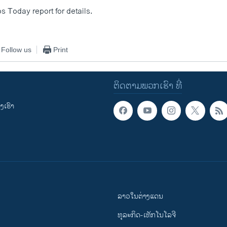
s Today report for details.
Follow us
Print
ຕິດຕາມພວກເຮົາ ທີ່
ເຮົາ
ລາວໃນຕ່າງແດນ
ທຸລະກິດ-ເທັກໂນໂລຈີ