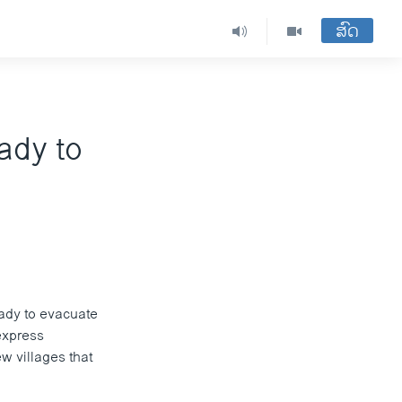
ສົດ
ady to
ady to evacuate
 express
w villages that