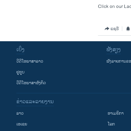
ວິທະຍາສາດ-ເທັກໂນໂລຈີ
Click on our Lao
ທຸລະກິດ
ພາສາອັງກິດ
ແຊຣ໌
ວີດີໂອ
ສຽງ
ເບິ່ງ
ຟັງສຽງ
ລາຍການກະຈາຍສຽງ
ວີດີໂອພາສາລາວ
ຟັງລາຍການຂອງ
ລາຍງານ
ຢູທູບ
ວີດີໂອພາສາອັງກິດ
ຂ່າວແລະລາຍງານ
ລາວ
ອາເມຣິກາ
ເອເຊຍ
ໂລກ