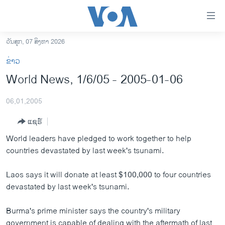
ລິ້ງ
ສຳຫລັບ
ເຂົ້າ
ວັນສຸກ, 07 ສິງຫາ 2026
ຫາ
ໂຮມເພຈ
ຂ່າວ
ຂ້າມ
ລາວ
World News, 1/6/05 - 2005-01-06
ຂ້າມ
ອາເມຣິກາ
ຂ້າມ
06,01,2005
ໄປ
ການເລືອກຕັ້ງ ປະທານາທີບໍດີ ສະຫະລັດ 2024
ຫາ
ແຊຣ໌
ຂ່າວ​ຈີນ
ຊອກ
World leaders have pledged to work together to help
ຄົ້ນ
ໂລກ
countries devastated by last week's tsunami.
ເອເຊຍ
Laos says it will donate at least $100,000 to four countries
ອິດສະຫຼະພາບດ້ານການຂ່າວ
devastated by last week's tsunami.
ຊີວິດຊາວລາວ
Burma's prime minister says the country's military
ຊຸມຊົນຊາວລາວ
government is capable of dealing with the aftermath of last