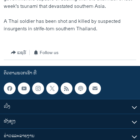
ວິທະຍາສາດ-ເທັກໂນໂລຈີ
week's tsunami that devastated southern Asia.
ທຸລະກິດ
A Thai soldier has been shot and killed by suspected
ພາສາອັງກິດ
insurgents in strife-torn southern Thailand.
ວີດີໂອ
ສຽງ
ແຊຣ໌
Follow us
ລາຍການກະຈາຍສຽງ
ຕິດຕາມພວກເຮົາ ທີ່
ຕິດຕາມພວກເຮົາ ທີ່
ລາຍງານ
ພາສາຕ່າງໆ
ເບິ່ງ
ຟັງສຽງ
ຂ່າວແລະລາຍງານ