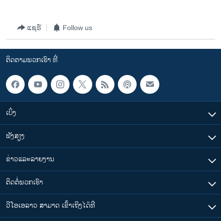
ວິທະຍາສາດ-ເທັກໂນໂລຈີ
ທຸລະກິດ
ແຊຣ໌
Follow us
ພາສາອັງກິດ
ຕິດຕາມພວກເຮົາ ທີ່
ວີດີໂອ
ສຽງ
ລາຍການກະຈາຍສຽງ
ຕິດຕາມພວກເຮົາ ທີ່
ເບິ່ງ
ລາຍງານ
ຟັງສຽງ
ພາສາຕ່າງໆ
ຂ່າວແລະລາຍງານ
ຕິດຕໍ່ພວກເຮົາ
ວີໂອເອລາວ ສາມາດ ເຂົ້າເຖິງໄດ້ທີ່