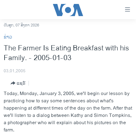
ລິ້ງ
ສຳຫລັບ
ເຂົ້າ
ວັນສຸກ, 07 ສິງຫາ 2026
ຫາ
ໂຮມເພຈ
ຂ່າວ
ຂ້າມ
ລາວ
The Farmer Is Eating Breakfast with his
ຂ້າມ
ອາເມຣິກາ
Family. - 2005-01-03
ຂ້າມ
ໄປ
ການເລືອກຕັ້ງ ປະທານາທີບໍດີ ສະຫະລັດ 2024
ຫາ
03,01,2005
ຂ່າວ​ຈີນ
ຊອກ
ແຊຣ໌
ຄົ້ນ
ໂລກ
Today, Monday, January 3, 2005, we'll begin our lesson by
ເອເຊຍ
practicing how to say some sentences about what's
happening at different times of the day on the farm. After that
ອິດສະຫຼະພາບດ້ານການຂ່າວ
we'll listen to a dialog between Kathy and Simon Tompkins,
ຊີວິດຊາວລາວ
a photographer who will explain about his pictures on the
farm.
ຊຸມຊົນຊາວລາວ