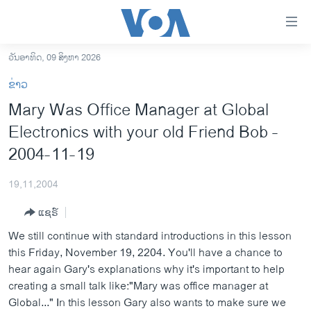
ລິ້ງ
ສຳຫລັບ
ເຂົ້າ
ວັນອາທິດ, 09 ສິງຫາ 2026
ຫາ
ໂຮມເພຈ
ຂ່າວ
ຂ້າມ
ລາວ
Mary Was Office Manager at Global
ຂ້າມ
ອາເມຣິກາ
Electronics with your old Friend Bob -
ຂ້າມ
ໄປ
ການເລືອກຕັ້ງ ປະທານາທີບໍດີ ສະຫະລັດ 2024
2004-11-19
ຫາ
ຂ່າວ​ຈີນ
ຊອກ
19,11,2004
ຄົ້ນ
ໂລກ
ແຊຣ໌
ເອເຊຍ
We still continue with standard introductions in this lesson
ອິດສະຫຼະພາບດ້ານການຂ່າວ
this Friday, November 19, 2204. You'll have a chance to
hear again Gary's explanations why it's important to help
ຊີວິດຊາວລາວ
creating a small talk like:"Mary was office manager at
ຊຸມຊົນຊາວລາວ
Global..." In this lesson Gary also wants to make sure we