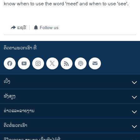
know when to use the word 'meet' and when to use 'see'.
ວິທະຍາສາດ-ເທັກໂນໂລຈີ
ທຸລະກິດ
ພາສາອັງກິດ
ແຊຣ໌
Follow us
ວີດີໂອ
ຕິດຕາມພວກເຮົາ ທີ່
ສຽງ
ລາຍການກະຈາຍສຽງ
ຕິດຕາມພວກເຮົາ ທີ່
ລາຍງານ
ເບິ່ງ
ຟັງສຽງ
ພາສາຕ່າງໆ
ຂ່າວແລະລາຍງານ
ຕິດຕໍ່ພວກເຮົາ