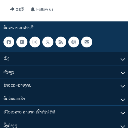
ວິທະຍາສາດ-ເທັກໂນໂລຈີ
ແຊຣ໌
Follow us
ທຸລະກິດ
ພາສາອັງກິດ
ຕິດຕາມພວກເຮົາ ທີ່
ວີດີໂອ
ສຽງ
ລາຍການກະຈາຍສຽງ
ເບິ່ງ
ຕິດຕາມພວກເຮົາ ທີ່
ລາຍງານ
ຟັງສຽງ
ຂ່າວແລະລາຍງານ
ພາສາຕ່າງໆ
ຕິດຕໍ່ພວກເຮົາ
ວີໂອເອລາວ ສາມາດ ເຂົ້າເຖິງໄດ້ທີ່
​ລິ້ງ​ຕ່າງໆ