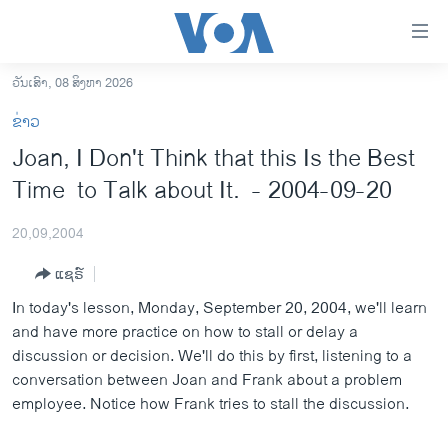
ລິ້ງ
ສຳຫລັບ
ເຂົ້າ
ວັນເສົາ, 08 ສິງຫາ 2026
ຫາ
ໂຮມເພຈ
ຂ່າວ
ຂ້າມ
ລາວ
Joan, I Don't Think that this Is the Best
ຂ້າມ
ອາເມຣິກາ
Time to Talk about It. - 2004-09-20
ຂ້າມ
ໄປ
ການເລືອກຕັ້ງ ປະທານາທີບໍດີ ສະຫະລັດ 2024
ຫາ
20,09,2004
ຂ່າວ​ຈີນ
ຊອກ
ແຊຣ໌
ຄົ້ນ
ໂລກ
In today's lesson, Monday, September 20, 2004, we'll learn
ເອເຊຍ
and have more practice on how to stall or delay a
discussion or decision. We'll do this by first, listening to a
ອິດສະຫຼະພາບດ້ານການຂ່າວ
conversation between Joan and Frank about a problem
ຊີວິດຊາວລາວ
employee. Notice how Frank tries to stall the discussion.
ຊຸມຊົນຊາວລາວ