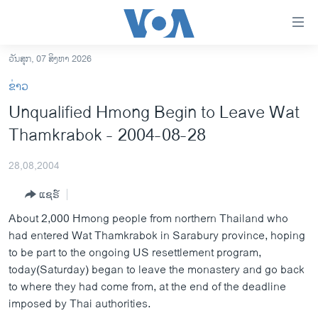
ລິ້ງ
ສຳຫລັບ
ເຂົ້າ
ວັນສຸກ, 07 ສິງຫາ 2026
ຫາ
ໂຮມເພຈ
ຂ່າວ
ຂ້າມ
ລາວ
Unqualified Hmong Begin to Leave Wat
ຂ້າມ
ອາເມຣິກາ
Thamkrabok - 2004-08-28
ຂ້າມ
ໄປ
ການເລືອກຕັ້ງ ປະທານາທີບໍດີ ສະຫະລັດ 2024
ຫາ
28,08,2004
ຂ່າວ​ຈີນ
ຊອກ
ແຊຣ໌
ຄົ້ນ
ໂລກ
About 2,000 Hmong people from northern Thailand who
ເອເຊຍ
had entered Wat Thamkrabok in Sarabury province, hoping
to be part to the ongoing US resettlement program,
ອິດສະຫຼະພາບດ້ານການຂ່າວ
today(Saturday) began to leave the monastery and go back
ຊີວິດຊາວລາວ
to where they had come from, at the end of the deadline
imposed by Thai authorities.
ຊຸມຊົນຊາວລາວ