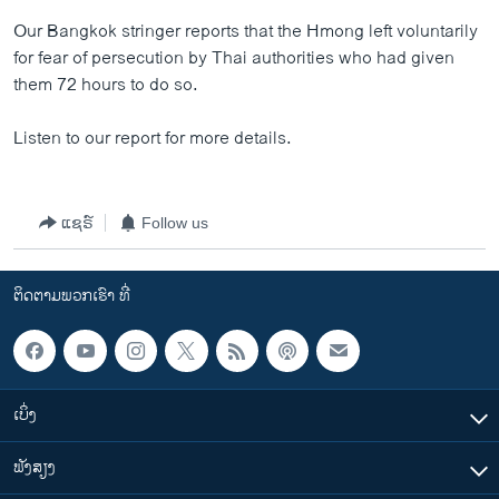
ວິທະຍາສາດ-ເທັກໂນໂລຈີ
Our Bangkok stringer reports that the Hmong left voluntarily
for fear of persecution by Thai authorities who had given
ທຸລະກິດ
them 72 hours to do so.
ພາສາອັງກິດ
Listen to our report for more details.
ວີດີໂອ
ສຽງ
ລາຍການກະຈາຍສຽງ
ແຊຣ໌
Follow us
ຕິດຕາມພວກເຮົາ ທີ່
ລາຍງານ
ຕິດຕາມພວກເຮົາ ທີ່
ພາສາຕ່າງໆ
ເບິ່ງ
ຟັງສຽງ