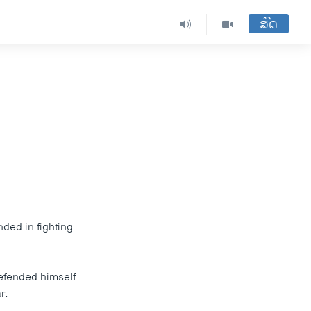
ສົດ
nded in fighting
defended himself
r.