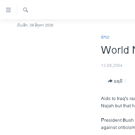
ລິ້ງ
ສຳຫລັບ
ເຂົ້າ
ຄົ້ນຫາ
ວັນເສົາ, 08 ສິງຫາ 2026
ໂຮມເພຈ
ຫາ
ຂ່າວ
ລາວ
ຂ້າມ
World 
ຂ້າມ
ອາເມຣິກາ
ຂ້າມ
ການເລືອກຕັ້ງ ປະທານາທີບໍດີ ສະຫະລັດ
ໄປ
2024
13,08,2004
ຫາ
ຂ່າວ​ຈີນ
ຊອກ
ແຊຣ໌
ຄົ້ນ
ໂລກ
ເອເຊຍ
Aids to Iraq's r
Najah but that hi
ອິດສະຫຼະພາບດ້ານການຂ່າວ
ຊີວິດຊາວລາວ
President Bush s
against critici
ຊຸມຊົນຊາວລາວ