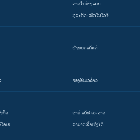
ລາວໃນຕ່າງແດນ
ທຸລະກິດ-ເທັກໂນໂລຈີ
ຟັງພອດແຄັສຕ໌
ສ
ຈອງອີເມລຂ່າວ
ັງ​ກິດ
ອາຣ໌ ແອັຟ ເອ-ລາວ
ວີ​ໂອ​ເອ
ສາມາດເຂົ້າເຖິງໄດ້