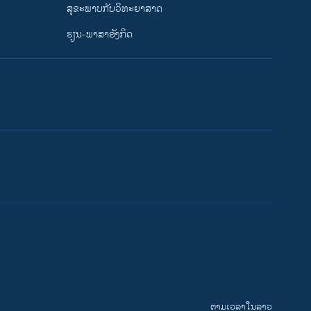
ສຸຂະພາບກັບວິທະຍາສາດ
ຮຽນ-ພາສາອັງກິດ
ຕາມເວລາໃນລາວ