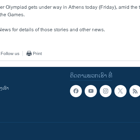
 Olympiad gets under way in Athens today (Friday), amid the ti
f the Games.
News for details of those stories and other news.
Follow us
Print
ຕິດຕາມພວກເຮົາ ທີ່
ເຮົາ