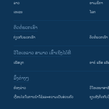
ລາວ
ອາເມຣິກາ
ເອເຊຍ
ໂລກ
ຕິດຕໍ່ພວກເຮົາ
ກ່ຽວກັບພວກເຮົາ
ຕິດຕໍ່ພວກເຮົາ
ວີໂອເອລາວ ສາມາດ ເຂົ້າເຖິງໄດ້ທີ່
ເຟັສບຸກ
ອາຣ໌ ແອັສ ແອັ
​ລິ້ງ​ຕ່າງໆ
ຕິດຕາມພວກເຮົາ ທີ່
​ຫ້ອງ​ຂ່າວ
ວີ​ໂອ​ເອ​ພາ​ສາ​ອ
​ເງື່ອນ​ໄຂ​ໃນ​ການ​ນຳ​ໃຊ້​ແລະຄວາມ​ເປັນ​ສ່​ວນ​ຕົວ
​ຮຽນ​ອັງ​ກິດ​ກັບ​
ພາສາຕ່າງໆ