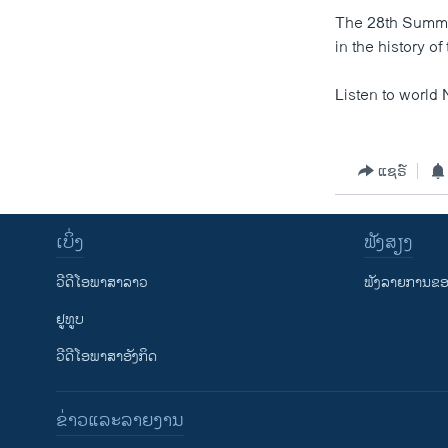
ວິທະຍາສາດ-ເທັກໂນໂລຈີ
The 28th Summer
in the history o
ທຸລະກິດ
ພາສາອັງກິດ
Listen to world 
ວີດີໂອ
ສຽງ
ແຊຣ໌
ລາຍການກະຈາຍສຽງ
ເບິ່ງ
ຟັງສຽງ
ລາຍງານ
ວີດີໂອພາສາລາວ
ຟັງລາຍການຂອງ
ຢູທູບ
ວີດີໂອພາສາອັງກິດ
ຂ່າວແລະລາຍງານ