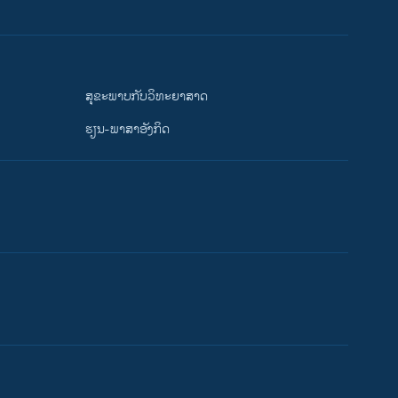
ສຸຂະພາບກັບວິທະຍາສາດ
ຮຽນ-ພາສາອັງກິດ