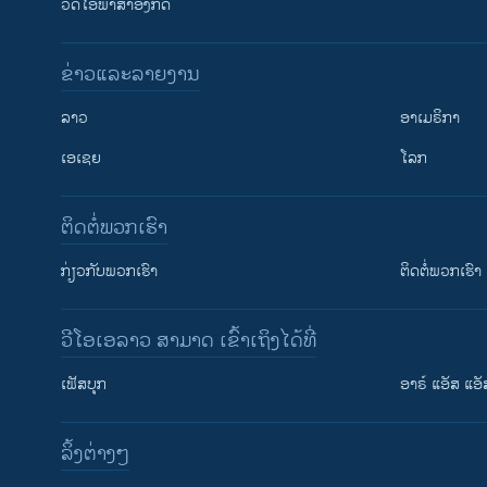
ວີດີໂອພາສາອັງກິດ
ຂ່າວແລະລາຍງານ
ລາວ
ອາເມຣິກາ
ເອເຊຍ
ໂລກ
ຕິດຕໍ່ພວກເຮົາ
ກ່ຽວກັບພວກເຮົາ
ຕິດຕໍ່ພວກເຮົາ
ວີໂອເອລາວ ສາມາດ ເຂົ້າເຖິງໄດ້ທີ່
ເຟັສບຸກ
ອາຣ໌ ແອັສ ແອັ
​ລິ້ງ​ຕ່າງໆ
ຕິດຕາມພວກເຮົາ ທີ່