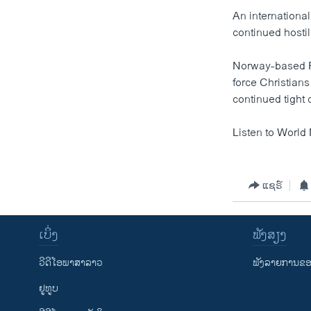
ວິທະຍາສາດ-ເທັກໂນໂລຈີ
An international
continued hostil
ທຸລະກິດ
ພາສາອັງກິດ
Norway-based Fo
force Christians
ວີດີໂອ
continued tight 
ສຽງ
Listen to World 
ລາຍການກະຈາຍສຽງ
ລາຍງານ
ແຊຣ໌
ເບິ່ງ
ຟັງສຽງ
ວີດີໂອພາສາລາວ
ຟັງລາຍການຂອງ
ຢູທູບ