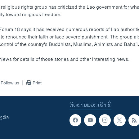
 religious rights group has criticized the Lao government for what
ity toward religious freedom.
rum 18 says it has received numerous reports of Lao authoritie
 to renounce their faith or face severe punishment. The group al
control of the country's Buddhists, Muslims, Animists and Baha'i
News for details of those stories and other interesting news.
Follow us
Print
ຕິດຕາມພວກເຮົາ ທີ່
ເຮົາ