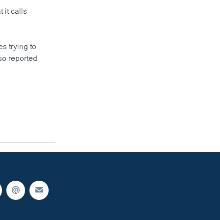
 it calls
s trying to
so reported
.