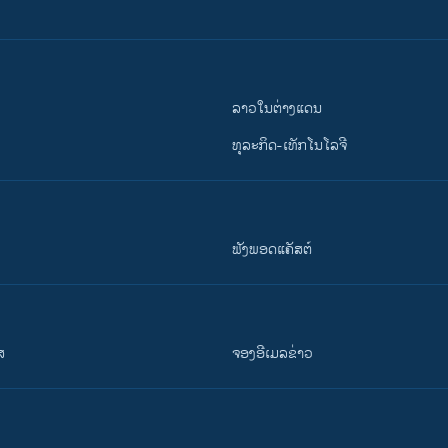
ລາວໃນຕ່າງແດນ
ທຸລະກິດ-ເທັກໂນໂລຈີ
ຟັງພອດແຄັສຕ໌
ສ
ຈອງອີເມລຂ່າວ