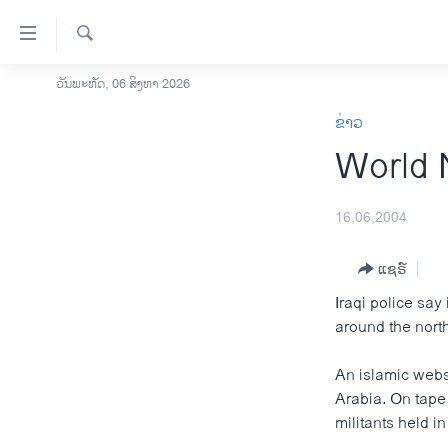
ລິ້ງ
ສຳຫລັບ
ເຂົ້າ
ຄົ້ນຫາ
ວັນພະຫັດ, 06 ສິງຫາ 2026
ໂຮມເພຈ
ຫາ
ຂ່າວ
ລາວ
ຂ້າມ
World 
ຂ້າມ
ອາເມຣິກາ
ຂ້າມ
ການເລືອກຕັ້ງ ປະທານາທີບໍດີ ສະຫະລັດ
ໄປ
2024
16,06,2004
ຫາ
ຂ່າວ​ຈີນ
ຊອກ
ແຊຣ໌
ຄົ້ນ
ໂລກ
Iraqi police say
ເອເຊຍ
around the north
ອິດສະຫຼະພາບດ້ານການຂ່າວ
An islamic webs
ຊີວິດຊາວລາວ
Arabia. On tape
militants held i
ຊຸມຊົນຊາວລາວ