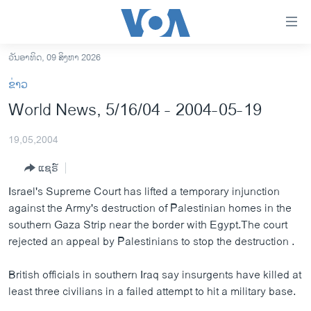
ລິ້ງ
ສຳຫລັບ
ເຂົ້າ
ວັນອາທິດ, 09 ສິງຫາ 2026
ຫາ
ໂຮມເພຈ
ຂ່າວ
ຂ້າມ
ລາວ
World News, 5/16/04 - 2004-05-19
ຂ້າມ
ອາເມຣິກາ
ຂ້າມ
19,05,2004
ໄປ
ການເລືອກຕັ້ງ ປະທານາທີບໍດີ ສະຫະລັດ 2024
ຫາ
ແຊຣ໌
ຂ່າວ​ຈີນ
ຊອກ
Israel's Supreme Court has lifted a temporary injunction
ຄົ້ນ
ໂລກ
against the Army's destruction of Palestinian homes in the
ເອເຊຍ
southern Gaza Strip near the border with Egypt.The court
rejected an appeal by Palestinians to stop the destruction .
ອິດສະຫຼະພາບດ້ານການຂ່າວ
ຊີວິດຊາວລາວ
British officials in southern Iraq say insurgents have killed at
least three civilians in a failed attempt to hit a military base.
ຊຸມຊົນຊາວລາວ