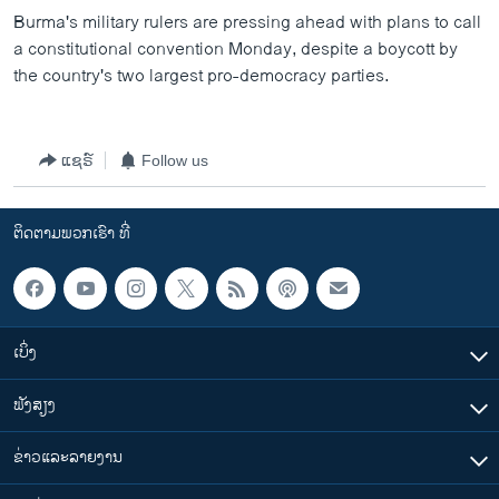
ວິທະຍາສາດ-ເທັກໂນໂລຈີ
Burma's military rulers are pressing ahead with plans to call
a constitutional convention Monday, despite a boycott by
ທຸລະກິດ
the country's two largest pro-democracy parties.
ພາສາອັງກິດ
ວີດີໂອ
ແຊຣ໌
Follow us
ສຽງ
ລາຍການກະຈາຍສຽງ
ຕິດຕາມພວກເຮົາ ທີ່
ຕິດຕາມພວກເຮົາ ທີ່
ລາຍງານ
ພາສາຕ່າງໆ
ເບິ່ງ
ຟັງສຽງ
ຂ່າວແລະລາຍງານ